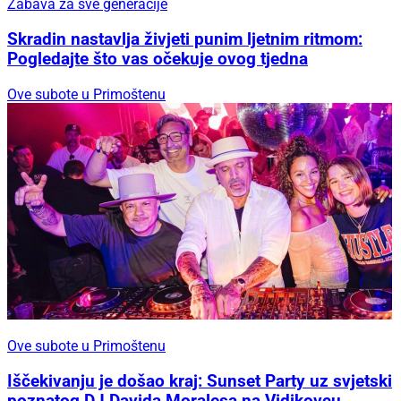
Zabava za sve generacije
Skradin nastavlja živjeti punim ljetnim ritmom:
Pogledajte što vas očekuje ovog tjedna
Ove subote u Primoštenu
Ove subote u Primoštenu
Iščekivanju je došao kraj: Sunset Party uz svjetski
poznatog DJ Davida Moralesa na Vidikovcu