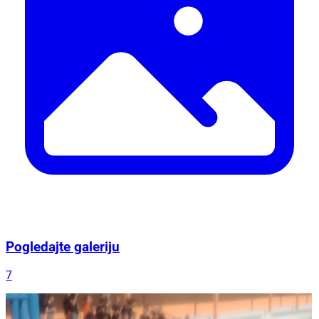
Pogledajte galeriju
7