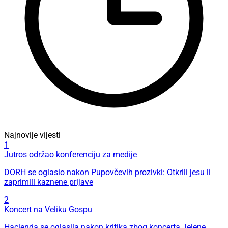
Najnovije vijesti
1
Jutros održao konferenciju za medije
DORH se oglasio nakon Pupovčevih prozivki: Otkrili jesu li
zaprimili kaznene prijave
2
Koncert na Veliku Gospu
Hacienda se oglasila nakon kritika zbog koncerta Jelene