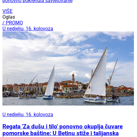
ponovno pokrenula savjetovanje
VIŠE
Oglas
/ PROMO
U nedjelju, 16. kolovoza
U nedjelju, 16. kolovoza
Regata 'Za dušu i tilo' ponovno okuplja čuvare
pomorske baštine: U Betinu stiže i talijanska