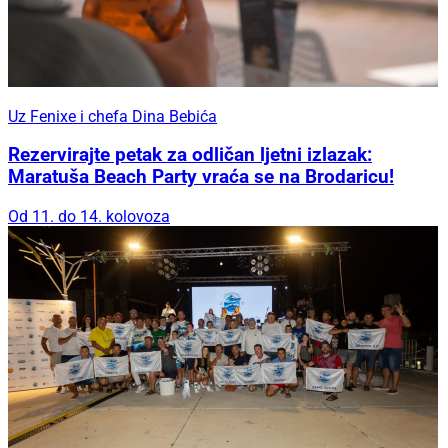
Uz Fenixe i chefa Dina Bebića
Rezervirajte petak za odličan ljetni izlazak:
Maratuša Beach Party vraća se na Brodaricu!
Od 11. do 14. kolovoza