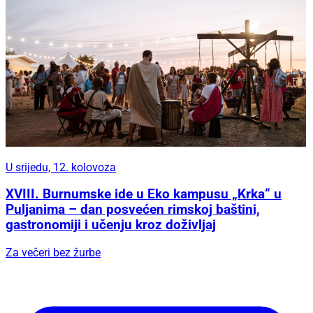
U srijedu, 12. kolovoza
XVIII. Burnumske ide u Eko kampusu „Krka“ u
Puljanima – dan posvećen rimskoj baštini,
gastronomiji i učenju kroz doživljaj
Za večeri bez žurbe