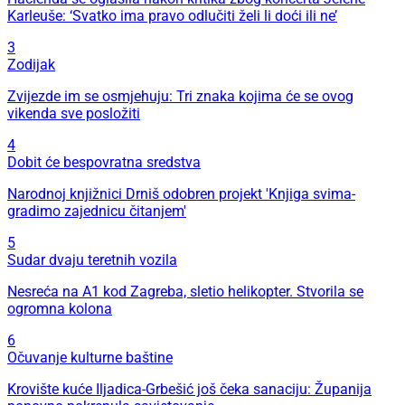
Karleuše: ‘Svatko ima pravo odlučiti želi li doći ili ne’
3
Zodijak
Zvijezde im se osmjehuju: Tri znaka kojima će se ovog
vikenda sve posložiti
4
Dobit će bespovratna sredstva
Narodnoj knjižnici Drniš odobren projekt 'Knjiga svima-
gradimo zajednicu čitanjem'
5
Sudar dvaju teretnih vozila
Nesreća na A1 kod Zagreba, sletio helikopter. Stvorila se
ogromna kolona
6
Očuvanje kulturne baštine
Krovište kuće Iljadica-Grbešić još čeka sanaciju: Županija