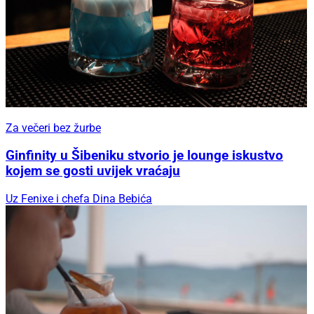
Za večeri bez žurbe
Ginfinity u Šibeniku stvorio je lounge iskustvo
kojem se gosti uvijek vraćaju
Uz Fenixe i chefa Dina Bebića