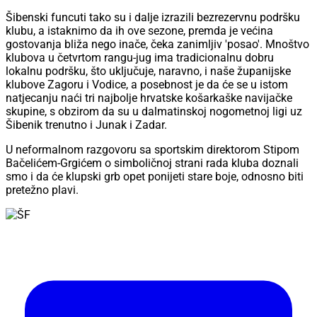
Šibenski funcuti tako su i dalje izrazili bezrezervnu podršku
klubu, a istaknimo da ih ove sezone, premda je većina
gostovanja bliža nego inače, čeka zanimljiv 'posao'. Mnoštvo
klubova u četvrtom rangu-jug ima tradicionalnu dobru
lokalnu podršku, što uključuje, naravno, i naše županijske
klubove Zagoru i Vodice, a posebnost je da će se u istom
natjecanju naći tri najbolje hrvatske košarkaške navijačke
skupine, s obzirom da su u dalmatinskoj nogometnoj ligi uz
Šibenik trenutno i Junak i Zadar.
U neformalnom razgovoru sa sportskim direktorom Stipom
Bačelićem-Grgićem o simboličnoj strani rada kluba doznali
smo i da će klupski grb opet ponijeti stare boje, odnosno biti
pretežno plavi.