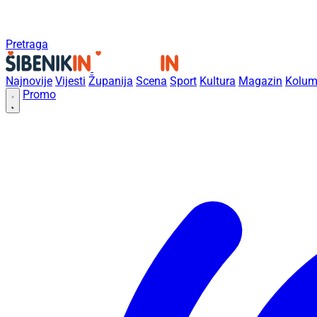
Pretraga
Najnovije
Vijesti
Županija
Scena
Sport
Kultura
Magazin
Kolum
Promo