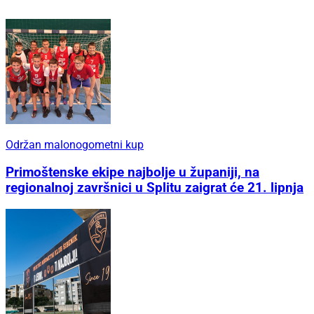
Održan malonogometni kup
Primoštenske ekipe najbolje u županiji, na
regionalnoj završnici u Splitu zaigrat će 21. lipnja