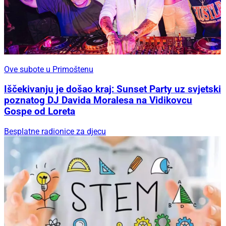
Ove subote u Primoštenu
Iščekivanju je došao kraj: Sunset Party uz svjetski
poznatog DJ Davida Moralesa na Vidikovcu
Gospe od Loreta
Besplatne radionice za djecu