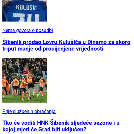
Nema govora o posudbi
Šibenik prodao Lovru Kulušića u Dinamo za skoro
triput manje od procijenjene vrijednosti
Prije službenih obraćanja
Tko će voditi HNK Šibenik sljedeće sezone i u
kojoj mjeri će Grad biti uključen?