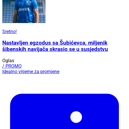
Sretno!
Nastavljen egzodus sa Šubićevca, miljenik
šibenskih navijača skrasio se u susjedstvu
Oglas
/ PROMO
Idealno vrijeme za promjene