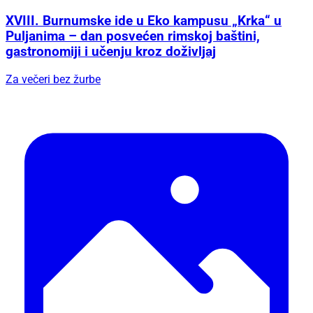
XVIII. Burnumske ide u Eko kampusu „Krka“ u
Puljanima – dan posvećen rimskoj baštini,
gastronomiji i učenju kroz doživljaj
Za večeri bez žurbe