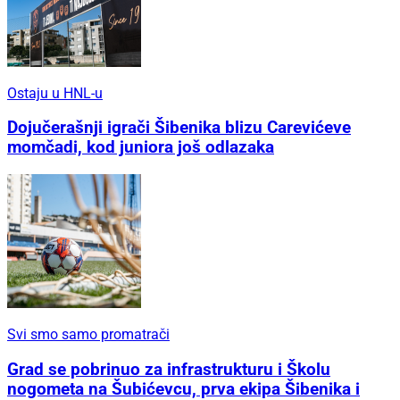
Ostaju u HNL-u
Dojučerašnji igrači Šibenika blizu Carevićeve
momčadi, kod juniora još odlazaka
Svi smo samo promatrači
Grad se pobrinuo za infrastrukturu i Školu
nogometa na Šubićevcu, prva ekipa Šibenika i