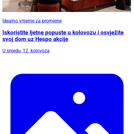
Idealno vrijeme za promjene
Iskoristite ljetne popuste u kolovozu i osvježite
svoj dom uz Hespo akcije
U srijedu, 12. kolovoza