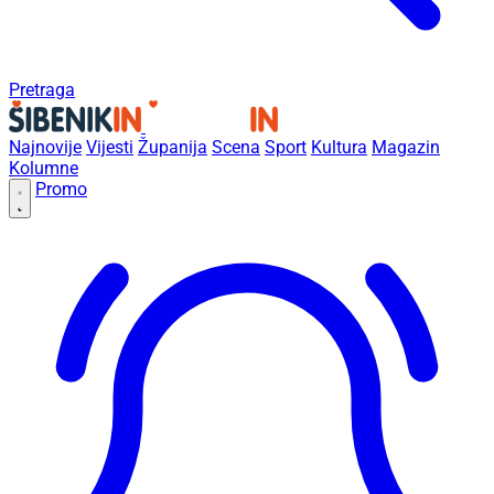
Pretraga
Najnovije
Vijesti
Županija
Scena
Sport
Kultura
Magazin
Kolumne
Promo