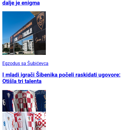
dalje je enigma
Egzodus sa Šubićevca
I mladi igrači Šibenika počeli raskidati ugovore:
Otišla tri talenta