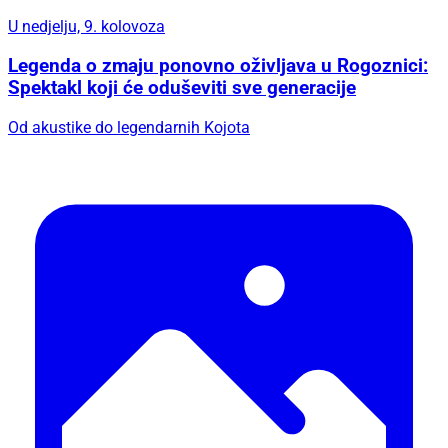
U nedjelju, 9. kolovoza
Legenda o zmaju ponovno oživljava u Rogoznici:
Spektakl koji će oduševiti sve generacije
Od akustike do legendarnih Kojota