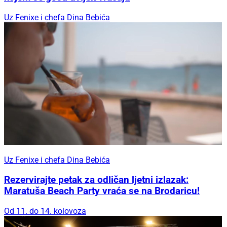
Uz Fenixe i chefa Dina Bebića
Uz Fenixe i chefa Dina Bebića
Rezervirajte petak za odličan ljetni izlazak:
Maratuša Beach Party vraća se na Brodaricu!
Od 11. do 14. kolovoza