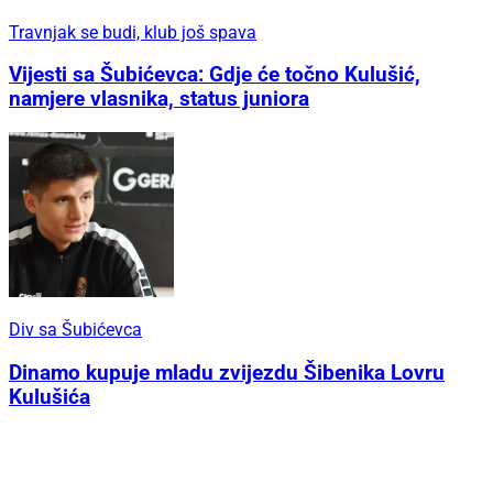
Travnjak se budi, klub još spava
Vijesti sa Šubićevca: Gdje će točno Kulušić,
namjere vlasnika, status juniora
Div sa Šubićevca
Dinamo kupuje mladu zvijezdu Šibenika Lovru
Kulušića