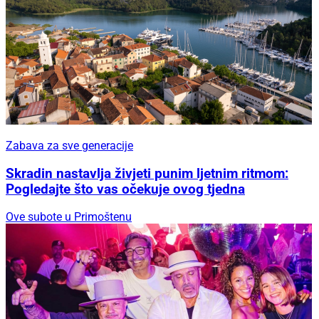
Zabava za sve generacije
Skradin nastavlja živjeti punim ljetnim ritmom:
Pogledajte što vas očekuje ovog tjedna
Ove subote u Primoštenu