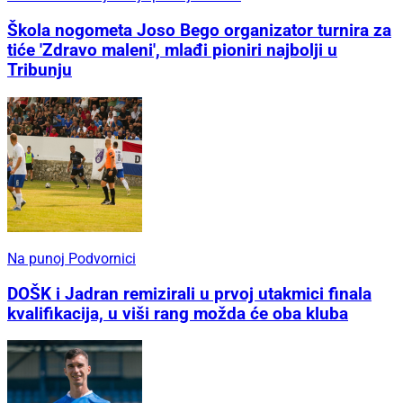
Škola nogometa Joso Bego organizator turnira za
tiće 'Zdravo maleni', mlađi pioniri najbolji u
Tribunju
Na punoj Podvornici
DOŠK i Jadran remizirali u prvoj utakmici finala
kvalifikacija, u viši rang možda će oba kluba