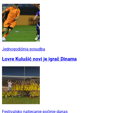
Jednogodišnja posudba
Lovre Kulušić novi je igrač Dinama
Festivalsko natjecanje počinje danas