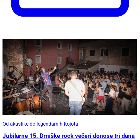
Od akustike do legendarnih Kojota
Jubilarne 15. Drniške rock večeri donose tri dana