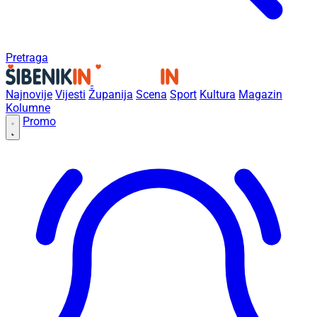
Pretraga
Najnovije
Vijesti
Županija
Scena
Sport
Kultura
Magazin
Kolumne
Promo