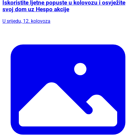
Iskoristite ljetne popuste u kolovozu i osvježite
svoj dom uz Hespo akcije
U srijedu, 12. kolovoza