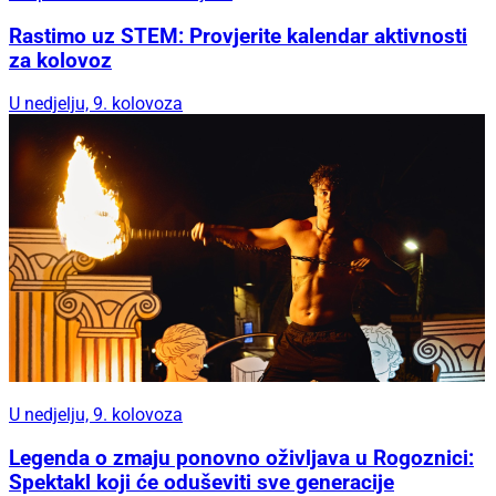
Rastimo uz STEM: Provjerite kalendar aktivnosti
za kolovoz
U nedjelju, 9. kolovoza
U nedjelju, 9. kolovoza
Legenda o zmaju ponovno oživljava u Rogoznici:
Spektakl koji će oduševiti sve generacije