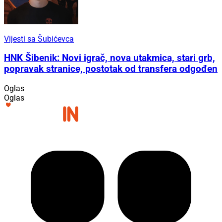
Vijesti sa Šubićevca
HNK Šibenik: Novi igrač, nova utakmica, stari grb,
popravak stranice, postotak od transfera odgođen
Oglas
Oglas