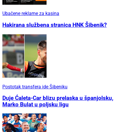
Ubačene reklame za kasina
Hakirana službena stranica HNK Šibenik?
Postotak transfera ide Šibeniku
Duje Ćaleta-Car blizu prelaska u španjolsku,
Marko Bulat u poljsku ligu