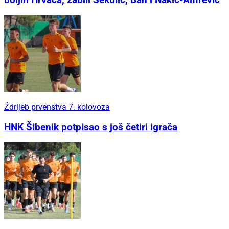
boljih Hrvaca, zabili Sekulić, Ban i Nakić-Alfirević
Ždrijeb prvenstva 7. kolovoza
HNK Šibenik potpisao s još četiri igrača