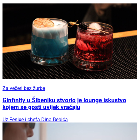
Za večeri bez žurbe
Ginfinity u Šibeniku stvorio je lounge iskustvo
kojem se gosti uvijek vraćaju
Uz Fenixe i chefa Dina Bebića