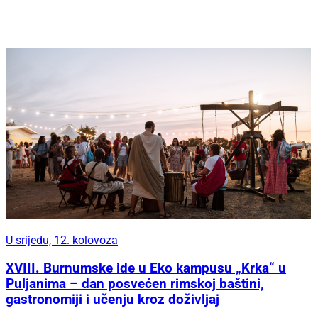
U srijedu, 12. kolovoza
XVIII. Burnumske ide u Eko kampusu „Krka“ u
Puljanima – dan posvećen rimskoj baštini,
gastronomiji i učenju kroz doživljaj