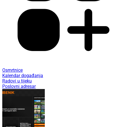
Osmrtnice
Kalendar događanja
Radovi u tijeku
Poslovni adresar