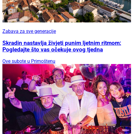
Zabava za sve generacije
Skradin nastavlja živjeti punim ljetnim ritmom:
Pogledajte što vas očekuje ovog tjedna
Ove subote u Primoštenu