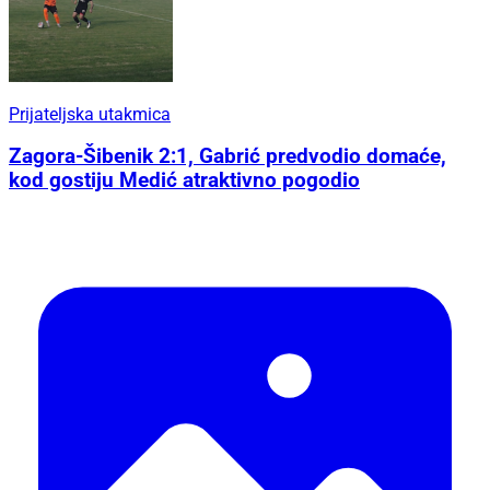
Prijateljska utakmica
Zagora-Šibenik 2:1, Gabrić predvodio domaće,
kod gostiju Medić atraktivno pogodio