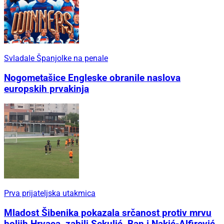
Svladale Španjolke na penale
Nogometašice Engleske obranile naslova
europskih prvakinja
Prva prijateljska utakmica
Mladost Šibenika pokazala srčanost protiv mrvu