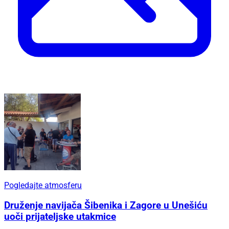
Pogledajte atmosferu
Druženje navijača Šibenika i Zagore u Unešiću
uoči prijateljske utakmice