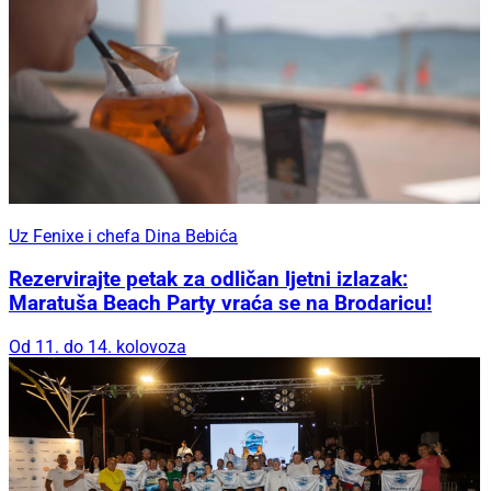
Uz Fenixe i chefa Dina Bebića
Rezervirajte petak za odličan ljetni izlazak:
Maratuša Beach Party vraća se na Brodaricu!
Od 11. do 14. kolovoza