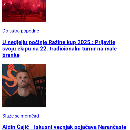
Do sutra popodne
U nedjelju počinje Ražine kup 2025.: Prijavite
svoju ekipu na 22. tradicionalni turnir na male
branke
Slaže se momčad
Aldin Čajić - Iskusni veznjak pojačava Narančaste