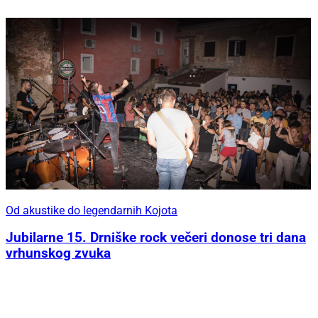
Od akustike do legendarnih Kojota
Jubilarne 15. Drniške rock večeri donose tri dana
vrhunskog zvuka