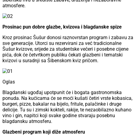
atmosfere.
Prosinac pun dobre glazbe, kvizova i blagdanske spize
Kroz prosinac Šušur donosi raznovrstan program i zabavu za
sve generacije. Utorci su rezervirani za već tradicionalne
Šušur kvizove, srijede za studentske večeri i posebne cijene
pića, dok će četvrtkom publiku čekati glazbeni i tematski
kvizovi u suradnji sa Šibenskom kviz pričom.
Oglas
Blagdanski ugođaj upotpunit će i bogata gastronomska
ponuda. Na kućicama će se moći kušati četiri vrste kobasica,
burgeri, pizze, bakalar na bijelo, fritule, palačinke i druge
delicije. Tu su i zimski kokteli, rakije, te nezaobilazno kuhano
vino i gin, napitci koji svake godine stvaraju posebnu
blagdansku atmosferu.
Glazbeni program koji diže atmosferu