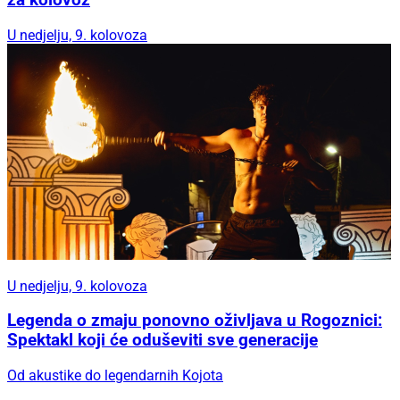
za kolovoz
U nedjelju, 9. kolovoza
U nedjelju, 9. kolovoza
Legenda o zmaju ponovno oživljava u Rogoznici:
Spektakl koji će oduševiti sve generacije
Od akustike do legendarnih Kojota