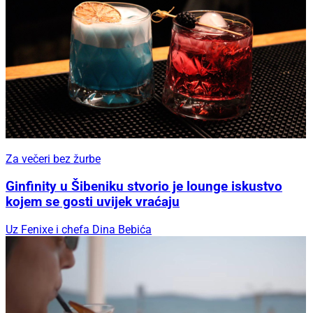
Za večeri bez žurbe
Ginfinity u Šibeniku stvorio je lounge iskustvo
kojem se gosti uvijek vraćaju
Uz Fenixe i chefa Dina Bebića