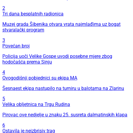
2
Tri dana besplatnih radionica
Muzej grada Šibenika otvara vrata najmlađima uz bogat
stvaralački program
3
Povećan broj
Policija uoči Velike Gospe uvodi posebne mjere zbog
hodočašća prema Sinju
4
Ovogodišnji pobjednici su ekipa MA
Šesnaest ekipa nastupilo na turniru u balotama na Zlarinu
5
Velika obljetnica na Trgu Rudina
Pirovac ove nedjelje u znaku 25. susreta dalmatinskih klapa
6
Ostavila je neizbrisiv trag