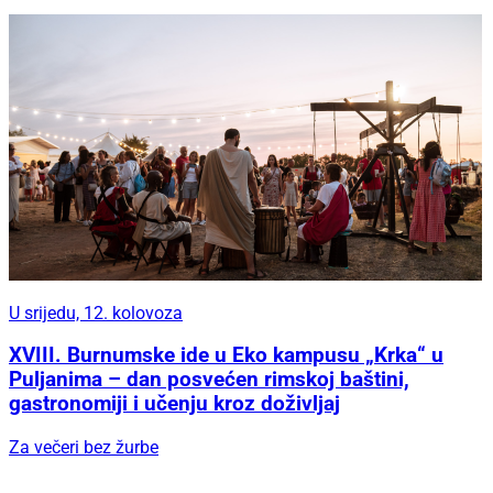
U srijedu, 12. kolovoza
XVIII. Burnumske ide u Eko kampusu „Krka“ u
Puljanima – dan posvećen rimskoj baštini,
gastronomiji i učenju kroz doživljaj
Za večeri bez žurbe