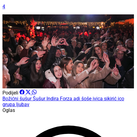
4
Podijeli
Božićni šušur
Šušur
Indira Forza
adi šoše
ivica sikirić ico
grupa ljubav
Oglas