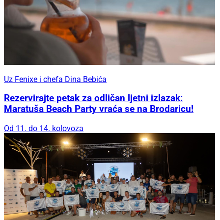
Uz Fenixe i chefa Dina Bebića
Rezervirajte petak za odličan ljetni izlazak:
Maratuša Beach Party vraća se na Brodaricu!
Od 11. do 14. kolovoza