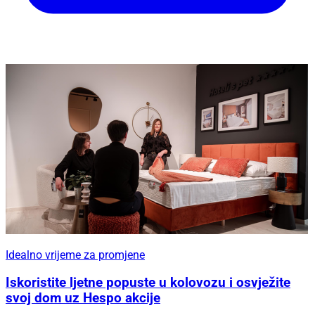
Idealno vrijeme za promjene
Iskoristite ljetne popuste u kolovozu i osvježite
svoj dom uz Hespo akcije