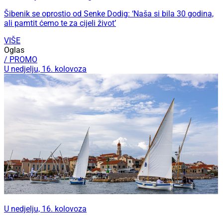
Šibenik se oprostio od Senke Dodig: ‘Naša si bila 30 godina,
ali pamtit ćemo te za cijeli život’
VIŠE
Oglas
/ PROMO
U nedjelju, 16. kolovoza
U nedjelju, 16. kolovoza