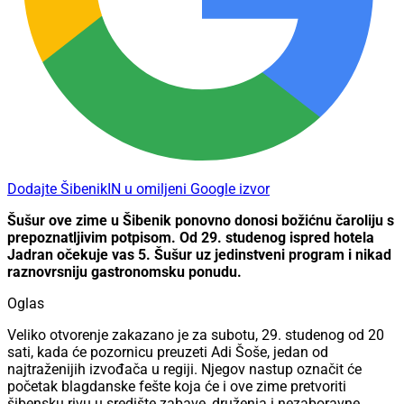
Dodajte ŠibenikIN u omiljeni Google izvor
Šušur ove zime u Šibenik ponovno donosi božićnu čaroliju s
prepoznatljivim potpisom. Od 29. studenog ispred hotela
Jadran očekuje vas 5. Šušur uz jedinstveni program i nikad
raznovrsniju gastronomsku ponudu.
Oglas
Veliko otvorenje zakazano je za subotu, 29. studenog od 20
sati, kada će pozornicu preuzeti Adi Šoše, jedan od
najtraženijih izvođača u regiji. Njegov nastup označit će
početak blagdanske fešte koja će i ove zime pretvoriti
šibensku rivu u središte zabave, druženja i nezaboravne