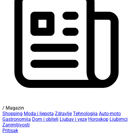
/ Magazin
Shopping
Moda i ljepota
Zdravlje
Tehnologija
Auto-moto
Gastronomija
Dom i obitelj
Ljubav i veze
Horoskop
Ljubimci
Zanimljivosti
Pritisak