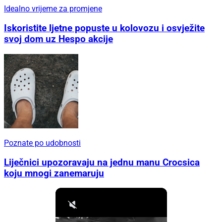
Idealno vrijeme za promjene
Iskoristite ljetne popuste u kolovozu i osvježite
svoj dom uz Hespo akcije
Poznate po udobnosti
Liječnici upozoravaju na jednu manu Crocsica
koju mnogi zanemaruju