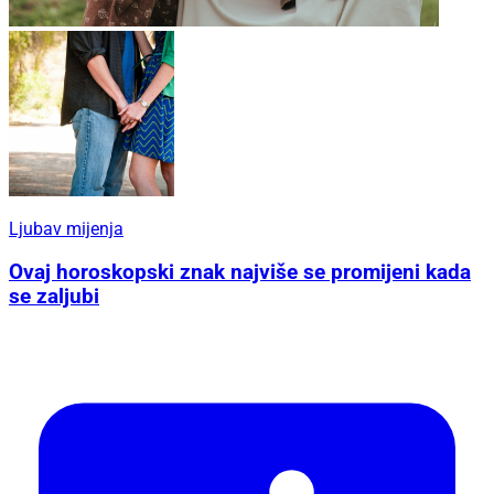
Ljubav mijenja
Ovaj horoskopski znak najviše se promijeni kada
se zaljubi