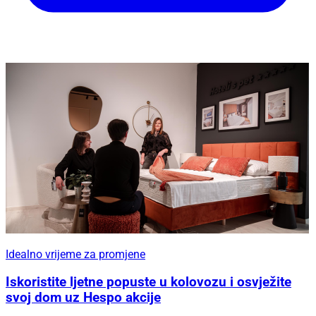
Idealno vrijeme za promjene
Iskoristite ljetne popuste u kolovozu i osvježite
svoj dom uz Hespo akcije