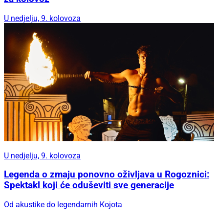
U nedjelju, 9. kolovoza
U nedjelju, 9. kolovoza
Legenda o zmaju ponovno oživljava u Rogoznici:
Spektakl koji će oduševiti sve generacije
Od akustike do legendarnih Kojota