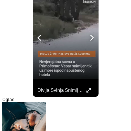
Započela Izgradnja Punionica Na Šibenskom Autobusnom Kolodvoru. Četiri Perona Zatvorena
Divlja Svinja Snimljena Uz More U Primoštenu
Započeli su radovi na izgradnji punionica na šibenskom Autobusnom kolodvoru za nove elektricne autobuse koji uskoro dolaze na šibenske ceste. https://sibenik.in/sibenik/zapocela-izgradnja-punionica-na-sibenskom-autobusnom-kolodvoru-cetiri-perona-zatvorena/
Oglas