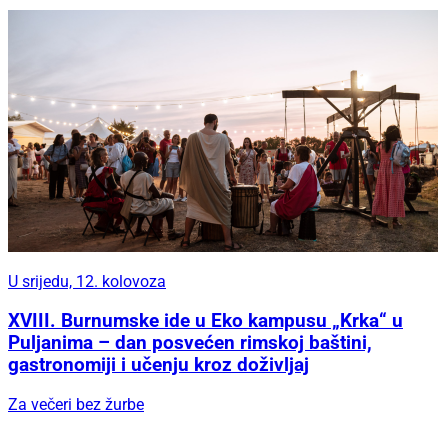
U srijedu, 12. kolovoza
XVIII. Burnumske ide u Eko kampusu „Krka“ u
Puljanima – dan posvećen rimskoj baštini,
gastronomiji i učenju kroz doživljaj
Za večeri bez žurbe