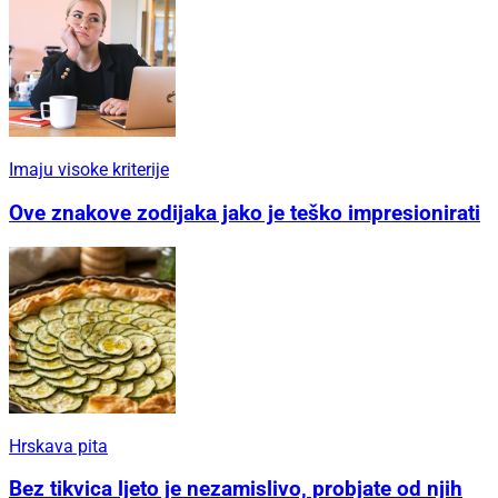
Imaju visoke kriterije
Ove znakove zodijaka jako je teško impresionirati
Hrskava pita
Bez tikvica ljeto je nezamislivo, probjate od njih