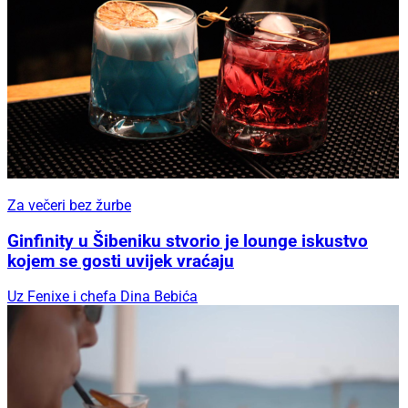
Za večeri bez žurbe
Ginfinity u Šibeniku stvorio je lounge iskustvo
kojem se gosti uvijek vraćaju
Uz Fenixe i chefa Dina Bebića