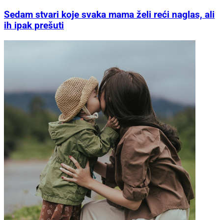
Sedam stvari koje svaka mama želi reći naglas, ali
ih ipak prešuti