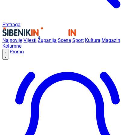
Pretraga
Najnovije
Vijesti
Županija
Scena
Sport
Kultura
Magazin
Kolumne
Promo