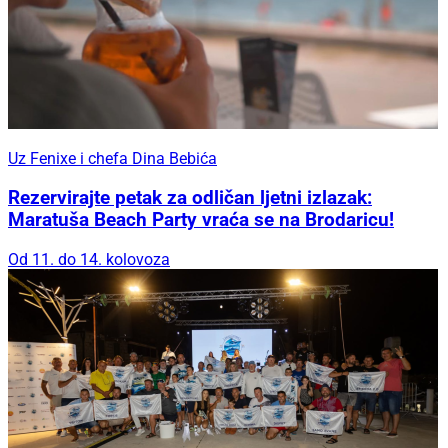
Uz Fenixe i chefa Dina Bebića
Rezervirajte petak za odličan ljetni izlazak:
Maratuša Beach Party vraća se na Brodaricu!
Od 11. do 14. kolovoza