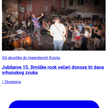
Od akustike do legendarnih Kojota
Jubilarne 15. Drniške rock večeri donose tri dana
vrhunskog zvuka
/ Shopping