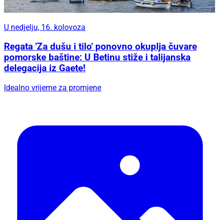
U nedjelju, 16. kolovoza
Regata 'Za dušu i tilo' ponovno okuplja čuvare
pomorske baštine: U Betinu stiže i talijanska
delegacija iz Gaete!
Idealno vrijeme za promjene