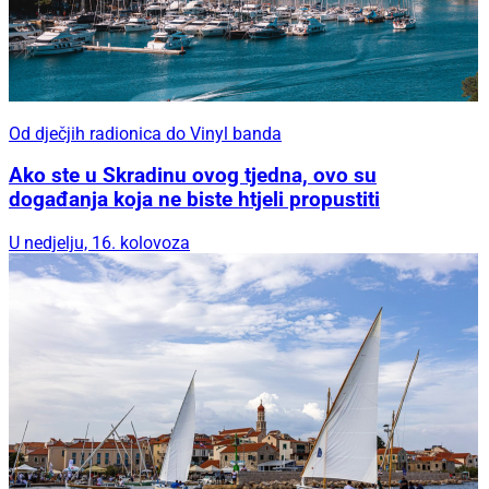
Od dječjih radionica do Vinyl banda
Ako ste u Skradinu ovog tjedna, ovo su
događanja koja ne biste htjeli propustiti
U nedjelju, 16. kolovoza