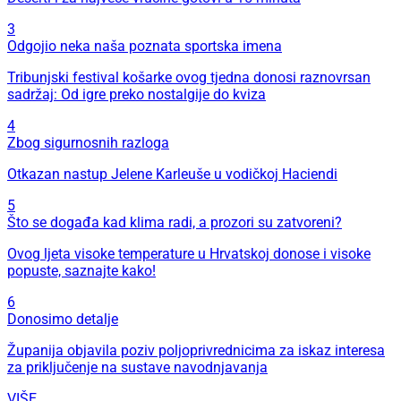
3
Odgojio neka naša poznata sportska imena
Tribunjski festival košarke ovog tjedna donosi raznovrsan
sadržaj: Od igre preko nostalgije do kviza
4
Zbog sigurnosnih razloga
Otkazan nastup Jelene Karleuše u vodičkoj Haciendi
5
Što se događa kad klima radi, a prozori su zatvoreni?
Ovog ljeta visoke temperature u Hrvatskoj donose i visoke
popuste, saznajte kako!
6
Donosimo detalje
Županija objavila poziv poljoprivrednicima za iskaz interesa
za priključenje na sustave navodnjavanja
VIŠE