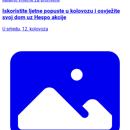
Iskoristite ljetne popuste u kolovozu i osvježite
svoj dom uz Hespo akcije
U srijedu, 12. kolovoza