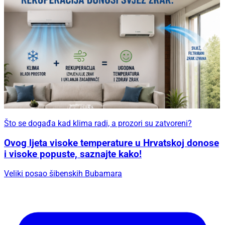
Što se događa kad klima radi, a prozori su zatvoreni?
Ovog ljeta visoke temperature u Hrvatskoj donose
i visoke popuste, saznajte kako!
Veliki posao šibenskih Bubamara