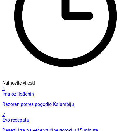
Najnovije vijesti
1
Ima ozlijeđenih
Razoran potres pogodio Kolumbiju
2
Evo recepata
Deserti i za najveće vrućine gotovi u 15 minuta