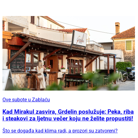
Ove subote u Zablaću
Kad Mirakul zasvira, Grdelin poslužuje: Peka, riba
i steakovi za ljetnu večer koju ne želite propustiti!
Što se događa kad klima radi, a prozori su zatvoreni?