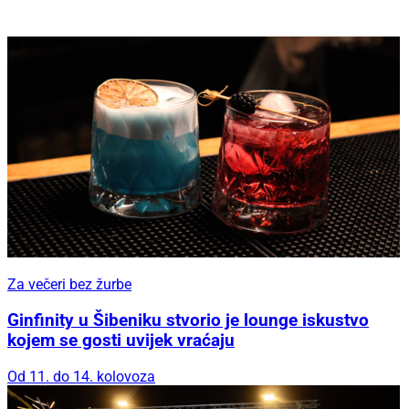
Za večeri bez žurbe
Ginfinity u Šibeniku stvorio je lounge iskustvo
kojem se gosti uvijek vraćaju
Od 11. do 14. kolovoza