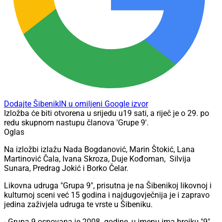
Dodajte ŠibenikIN u omiljeni Google izvor
Izložba će biti otvorena u srijedu u19 sati, a riječ je o 29. po
redu skupnom nastupu članova 'Grupe 9'.
Oglas
Na izložbi izlažu Nada Bogdanović, Marin Štokić, Lana
Martinović Čala, Ivana Skroza, Duje Kođoman, Silvija
Sunara, Predrag Jokić i Borko Čelar.
Likovna udruga "Grupa 9", prisutna je na Šibenikoj likovnoj i
kulturnoj sceni već 15 godina i najdugovječnija je i zapravo
jedina zaživjela udruga te vrste u Šibeniku.
- Grupa 9 osnovana je 2008. godine, u imenu ima brojku "9"