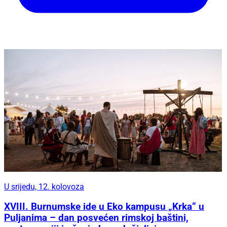
U srijedu, 12. kolovoza
XVIII. Burnumske ide u Eko kampusu „Krka“ u
Puljanima – dan posvećen rimskoj baštini,