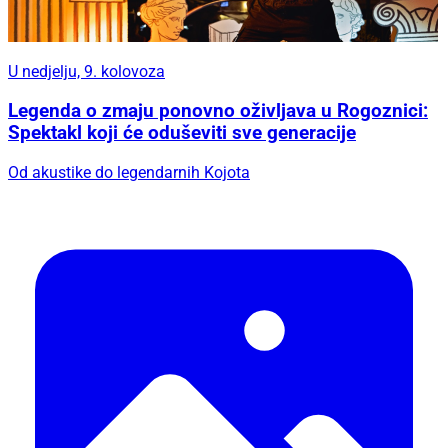
U nedjelju, 9. kolovoza
Legenda o zmaju ponovno oživljava u Rogoznici:
Spektakl koji će oduševiti sve generacije
Od akustike do legendarnih Kojota