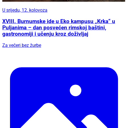
U srijedu, 12. kolovoza
XVIII. Burnumske ide u Eko kampusu „Krka“ u
Puljanima – dan posvećen rimskoj baštini,
gastronomiji i učenju kroz doživljaj
Za večeri bez žurbe