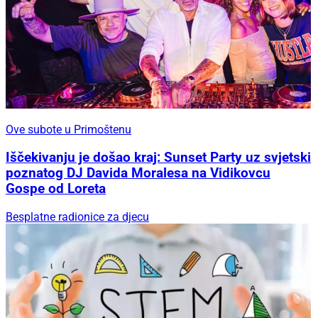
Ove subote u Primoštenu
Iščekivanju je došao kraj: Sunset Party uz svjetski
poznatog DJ Davida Moralesa na Vidikovcu
Gospe od Loreta
Besplatne radionice za djecu