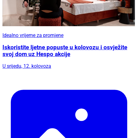
Idealno vrijeme za promjene
Iskoristite ljetne popuste u kolovozu i osvježite
svoj dom uz Hespo akcije
U srijedu, 12. kolovoza