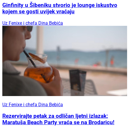
Ginfinity u Šibeniku stvorio je lounge iskustvo
kojem se gosti uvijek vraćaju
Uz Fenixe i chefa Dina Bebića
Uz Fenixe i chefa Dina Bebića
Rezervirajte petak za odličan ljetni izlazak:
Maratuša Beach Party vraća se na Brodaricu!