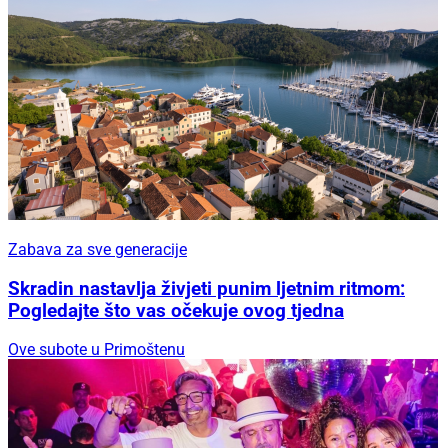
Zabava za sve generacije
Skradin nastavlja živjeti punim ljetnim ritmom:
Pogledajte što vas očekuje ovog tjedna
Ove subote u Primoštenu