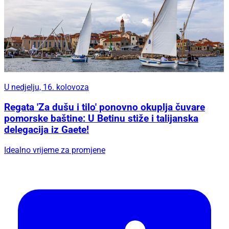
U nedjelju, 16. kolovoza
Regata 'Za dušu i tilo' ponovno okuplja čuvare
pomorske baštine: U Betinu stiže i talijanska
delegacija iz Gaete!
Idealno vrijeme za promjene