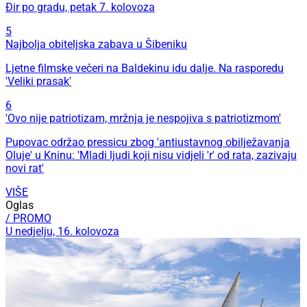
Đir po gradu, petak 7. kolovoza
5
Najbolja obiteljska zabava u Šibeniku
Ljetne filmske večeri na Baldekinu idu dalje. Na rasporedu
'Veliki prasak'
6
'Ovo nije patriotizam, mržnja je nespojiva s patriotizmom'
Pupovac održao pressicu zbog 'antiustavnog obilježavanja
Oluje' u Kninu: 'Mladi ljudi koji nisu vidjeli 'r' od rata, zazivaju
novi rat'
VIŠE
Oglas
/ PROMO
U nedjelju, 16. kolovoza