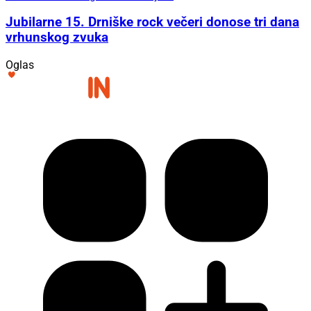
Jubilarne 15. Drniške rock večeri donose tri dana
vrhunskog zvuka
Oglas