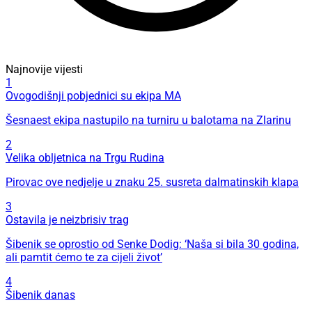
Najnovije vijesti
1
Ovogodišnji pobjednici su ekipa MA
Šesnaest ekipa nastupilo na turniru u balotama na Zlarinu
2
Velika obljetnica na Trgu Rudina
Pirovac ove nedjelje u znaku 25. susreta dalmatinskih klapa
3
Ostavila je neizbrisiv trag
Šibenik se oprostio od Senke Dodig: ‘Naša si bila 30 godina,
ali pamtit ćemo te za cijeli život’
4
Šibenik danas