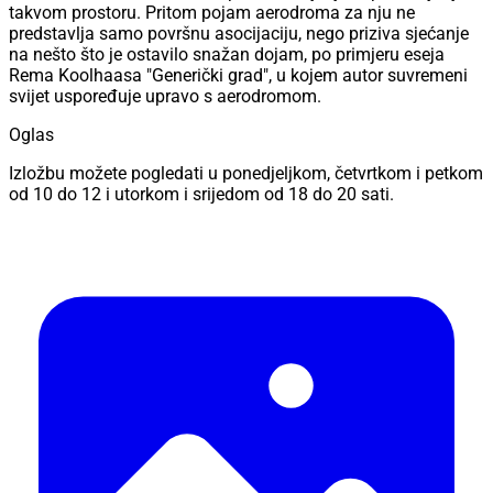
takvom prostoru. Pritom pojam aerodroma za nju ne
predstavlja samo površnu asocijaciju, nego priziva sjećanje
na nešto što je ostavilo snažan dojam, po primjeru eseja
Rema Koolhaasa "Generički grad", u kojem autor suvremeni
svijet uspoređuje upravo s aerodromom.
Oglas
Izložbu možete pogledati u ponedjeljkom, četvrtkom i petkom
od 10 do 12 i utorkom i srijedom od 18 do 20 sati.