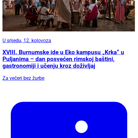
U srijedu, 12. kolovoza
XVIII. Burnumske ide u Eko kampusu „Krka“ u
Puljanima – dan posvećen rimskoj baštini,
gastronomiji i učenju kroz doživljaj
Za večeri bez žurbe