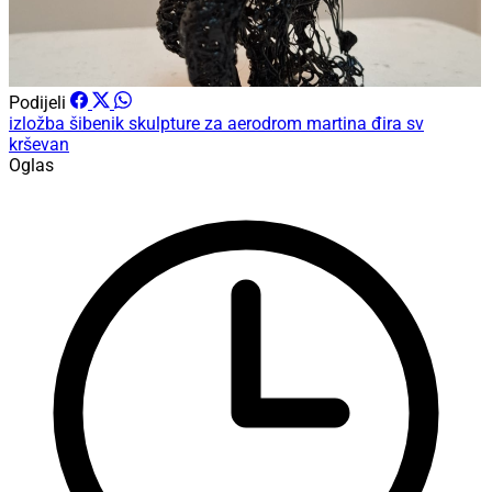
Podijeli
izložba
šibenik
skulpture za aerodrom
martina đira
sv
krševan
Oglas