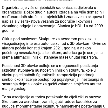
Organizirala je više umjetničkih radionica, sudjelovala u
organizaciji izložbi drugih autora, izlagala na više domaćih i
međunarodnih stručnih, umjetničkih i znanstvenih skupova i
napisala više tekstova vezanih za područje likovnog i
vizualnog odgoja i obrazovanja. Članica je HDLU-a od 2009.
godine.
Ciklus pod naslovom Skulpture za aerodrom proizlazi iz
višegodišnjeg interesa autorice za rad s 3D olovkom. Ovim se
alatom počela koristiti krajem 2021. godine, a nakon
početnog nesnalaženja s tehnikom, autorica ga je usmjerila
prema afirmaciji linijski istanjene mase unutar kiparstva.
Posebnost 3D olovke očituje se u mogućnosti postizanja
različitih stupnjeva gustoće tih linijskih struktura, koje u
okviru pojedinačnih figurativnih kompozicija poprimaju
simboličko značenje postupnog pojavljivanja i nestajanja ili
stvaranja dojma klopke za gušći volumen smješten unutar
manje gustog.
Te su asocijacije autoricu potaknule da cijeli ciklus nazove
Skulpture za aerodrom, zamišljajući radove kao skice za
buduće, monumentalne skulpture namijenjene postavljanju u