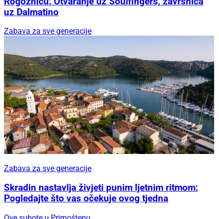
Rogoznicu: Otvaranje uz Soulfingers, završnica
uz Dalmatino
Zabava za sve generacije
Zabava za sve generacije
Skradin nastavlja živjeti punim ljetnim ritmom:
Pogledajte što vas očekuje ovog tjedna
Ove subote u Primoštenu