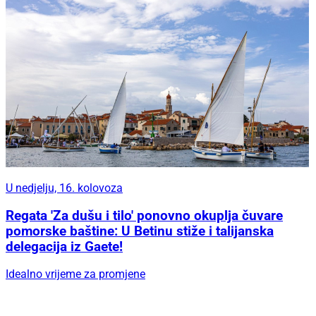
U nedjelju, 16. kolovoza
Regata 'Za dušu i tilo' ponovno okuplja čuvare
pomorske baštine: U Betinu stiže i talijanska
delegacija iz Gaete!
Idealno vrijeme za promjene