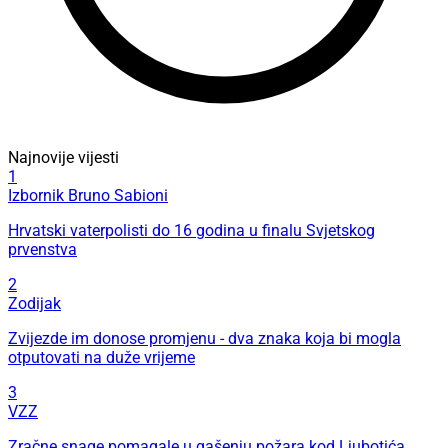
Najnovije vijesti
1
Izbornik Bruno Sabioni
Hrvatski vaterpolisti do 16 godina u finalu Svjetskog
prvenstva
2
Zodijak
Zvijezde im donose promjenu - dva znaka koja bi mogla
otputovati na duže vrijeme
3
VZZ
Zračne snage pomagale u gašenju požara kod Ljubotića,