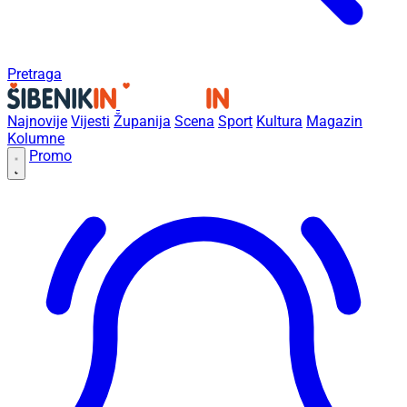
Pretraga
Najnovije
Vijesti
Županija
Scena
Sport
Kultura
Magazin
Kolumne
Promo