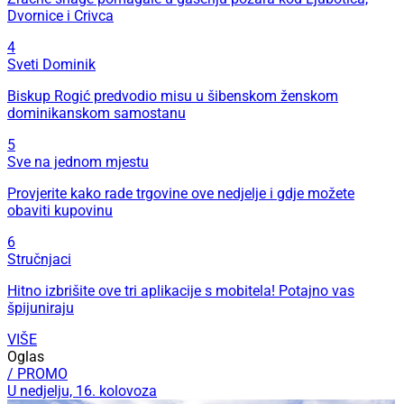
Dvornice i Crivca
4
Sveti Dominik
Biskup Rogić predvodio misu u šibenskom ženskom
dominikanskom samostanu
5
Sve na jednom mjestu
Provjerite kako rade trgovine ove nedjelje i gdje možete
obaviti kupovinu
6
Stručnjaci
Hitno izbrišite ove tri aplikacije s mobitela! Potajno vas
špijuniraju
VIŠE
Oglas
/ PROMO
U nedjelju, 16. kolovoza