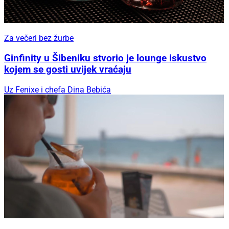
Za večeri bez žurbe
Ginfinity u Šibeniku stvorio je lounge iskustvo
kojem se gosti uvijek vraćaju
Uz Fenixe i chefa Dina Bebića