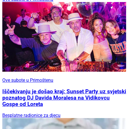
Ove subote u Primoštenu
Iščekivanju je došao kraj: Sunset Party uz svjetski
poznatog DJ Davida Moralesa na Vidikovcu
Gospe od Loreta
Besplatne radionice za djecu