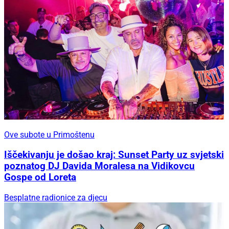
Ove subote u Primoštenu
Iščekivanju je došao kraj: Sunset Party uz svjetski
poznatog DJ Davida Moralesa na Vidikovcu
Gospe od Loreta
Besplatne radionice za djecu