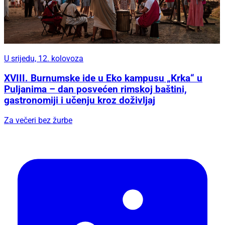
U srijedu, 12. kolovoza
XVIII. Burnumske ide u Eko kampusu „Krka“ u
Puljanima – dan posvećen rimskoj baštini,
gastronomiji i učenju kroz doživljaj
Za večeri bez žurbe