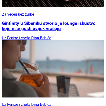
Za večeri bez žurbe
Ginfinity u Šibeniku stvorio je lounge iskustvo
kojem se gosti uvijek vraćaju
Uz Fenixe i chefa Dina Bebića
Uz Fenixe i chefa Dina Bebića