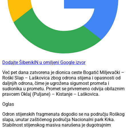
Dodajte ŠibenikIN u omiljeni Google izvor
Već pet dana zatvorena je dionica ceste Bogatić Miljevački –
Roški Slap – Laškovica zbog odrona stijena i opasnosti od
daljnjih odrona, čime je ugrožena sigurnost prometa i
sudionika u prometu. Promet se privremeno odvija obilaznim
pravcem Oklaj (Puljane) – Kistanje – Laškovica.
Oglas
Odron stijenskih fragmenata dogodio se na području Roškog
slapa, unutar zaštićenog područja Nacionalni park Krka.
Stabilnost stijenskog masiva narušena je dugotrajnim