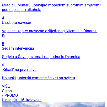
Mladić u Murteru upravljao mopedom suprotnim smjerom i
pod utjecajem alkohola
4
U subotu navečer
Vojni helikopter prevezao ozlijeđenog Nijemca s Dinare u
Knin
5
Sedam intervencija
Gorjelo u Čavoglavama i na području Dvornica
6
'Krkaši' na prvenstvu
Hrvatski juniorski osmerac četvrti na svijetu
VIŠE
Oglas
/ PROMO
U nedjelju, 16. kolovoza