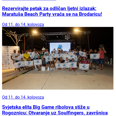
Rezervirajte petak za odličan ljetni izlazak:
Maratuša Beach Party vraća se na Brodaricu!
Od 11. do 14. kolovoza
Od 11. do 14. kolovoza
Svjetska elita Big Game ribolova stiže u
Rogoznicu: Otvaranje uz Soulfingers, završnica