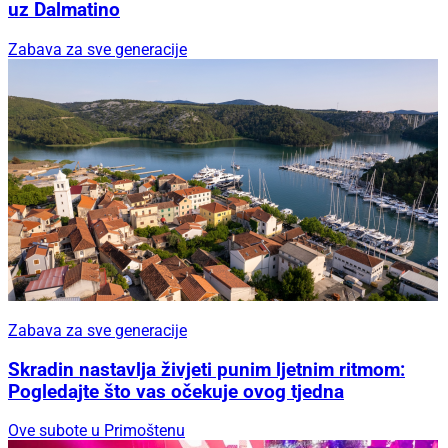
uz Dalmatino
Zabava za sve generacije
Zabava za sve generacije
Skradin nastavlja živjeti punim ljetnim ritmom:
Pogledajte što vas očekuje ovog tjedna
Ove subote u Primoštenu