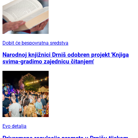
Dobit će bespovratna sredstva
Narodnoj knjižnici Drniš odobren projekt 'Knjiga
svima-gradimo zajednicu čitanjem'
Evo detalja