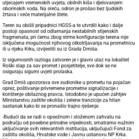
utjecajem vremenskih uvjeta, obilnih kiša i djelovanjem
oborinskih voda. Na sreću, odron je prošao bez ljudskih
žrtava i veće materijalne štete.
Teren su obišli pripadnici HGSS-a te utvrdili kako i dalje
postoji opasnost od odlamanja nestabilnih stijenskih
fragmenata, pri čemu zbog strme konfiguracije terena nije
isključena mogućnost njihovog otkotrljavanja na prometnicu
ili u rijeku Krku, izvijestili su iz Grada Drniša.
Iz sigurnosnih razloga zatvoren je i glavni ulaz na lokalitet
Roški slap za sav promet i posjetitelje, sve dok se ne
osiguraju sigurni uvjeti prolaska.
Grad Drniš upozorava sve sudionike u prometu na pojačan
oprez, poštivanje privremene prometne signalizacije i
korištenje obilaznog pravca. Istodobno je upućen zahtjev
Ministarstvu zaštite okoliša i zelene tranzicije za hitan
sastanak kako bi se pronašlo trajno rješenje.
-Budući da se radi o opsežnom i složenom zahvatu na
području od posebne prirodne vrijednosti, smatramo nužnim
uključivanje svih relevantnih institucija, uključujući Fond za
zaštitu okoliša, Hrvatske vode i Javnu ustanovu NP Krka.