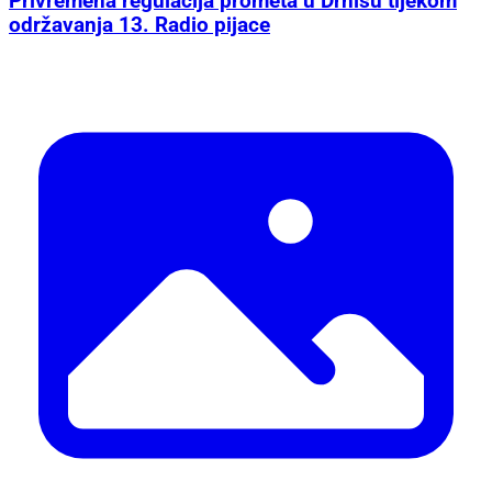
Privremena regulacija prometa u Drnišu tijekom
održavanja 13. Radio pijace