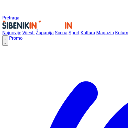
Pretraga
Najnovije
Vijesti
Županija
Scena
Sport
Kultura
Magazin
Kolum
Promo