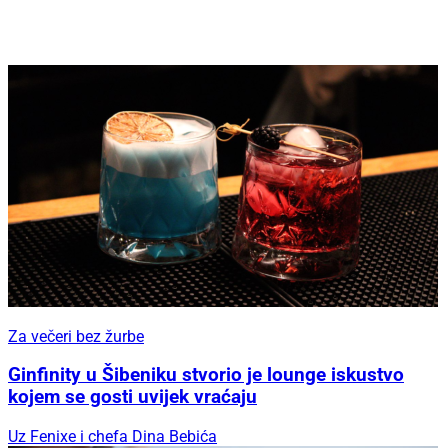
Za večeri bez žurbe
Ginfinity u Šibeniku stvorio je lounge iskustvo
kojem se gosti uvijek vraćaju
Uz Fenixe i chefa Dina Bebića