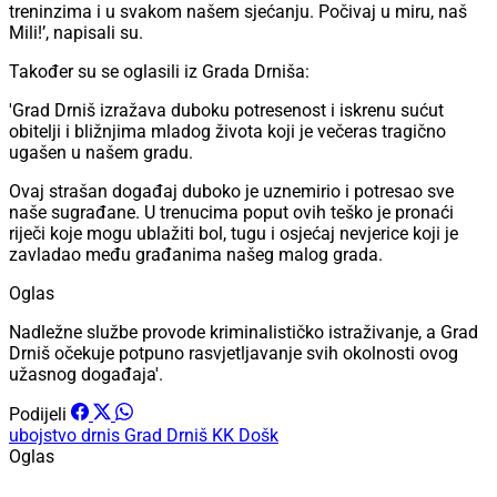
treninzima i u svakom našem sjećanju. Počivaj u miru, naš
Mili!’, napisali su.
Također su se oglasili iz Grada Drniša:
'Grad Drniš izražava duboku potresenost i iskrenu sućut
obitelji i bližnjima mladog života koji je večeras tragično
ugašen u našem gradu.
Ovaj strašan događaj duboko je uznemirio i potresao sve
naše sugrađane. U trenucima poput ovih teško je pronaći
riječi koje mogu ublažiti bol, tugu i osjećaj nevjerice koji je
zavladao među građanima našeg malog grada.
Oglas
Nadležne službe provode kriminalističko istraživanje, a Grad
Drniš očekuje potpuno rasvjetljavanje svih okolnosti ovog
užasnog događaja'.
Podijeli
ubojstvo
drnis
Grad Drniš
KK Došk
Oglas