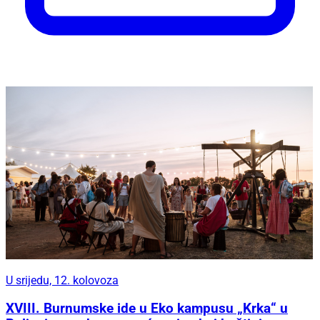
U srijedu, 12. kolovoza
XVIII. Burnumske ide u Eko kampusu „Krka“ u