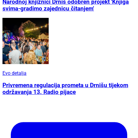
Narodnoj knjižnici Drniš odobren projekt 'Knjiga
svima-gradimo zajednicu čitanjem'
Evo detalja
Privremena regulacija prometa u Drnišu tijekom
održavanja 13. Radio pijace