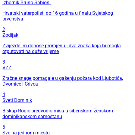
Izbornik Bruno Sabioni
Hrvatski vaterpolisti do 16 godina u finalu Svjetskog
prvenstva
2
Zodijak
Zvijezde im donose promjenu - dva znaka koja bi mogla
otputovati na duže vrijeme
3
VZZ
Zračne snage pomagale u gašenju požara kod Ljubotića,
Dvornice i Crivca
4
Sveti Dominik
Biskup Rogić predvodio misu u šibenskom ženskom
dominikanskom samostanu
5
Sve na jednom mjestu