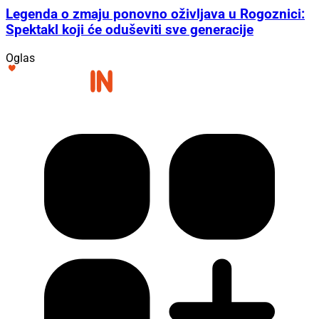
Legenda o zmaju ponovno oživljava u Rogoznici:
Spektakl koji će oduševiti sve generacije
Oglas