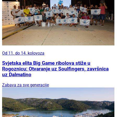
Od 11. do 14. kolovoza
Svjetska elita Big Game ribolova stiže u
Rogoznicu: Otvaranje uz Soulfingers, završnica
uz Dalmatino
Zabava za sve generacije