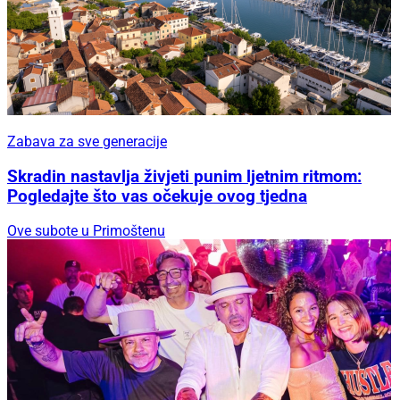
Zabava za sve generacije
Skradin nastavlja živjeti punim ljetnim ritmom:
Pogledajte što vas očekuje ovog tjedna
Ove subote u Primoštenu