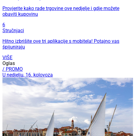
Provjerite kako rade trgovine ove nedjelje i gdje možete
obaviti kupovinu
6
Stručnjaci
Hitno izbrišite ove tri aplikacije s mobitela! Potajno vas
špijuniraju
VIŠE
Oglas
/ PROMO
U nedjelju, 16. kolovoza