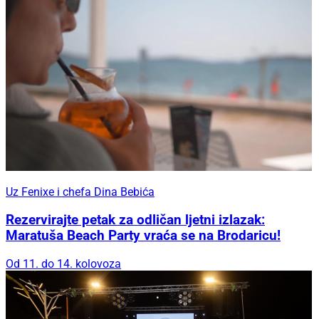
Uz Fenixe i chefa Dina Bebića
Rezervirajte petak za odličan ljetni izlazak:
Maratuša Beach Party vraća se na Brodaricu!
Od 11. do 14. kolovoza