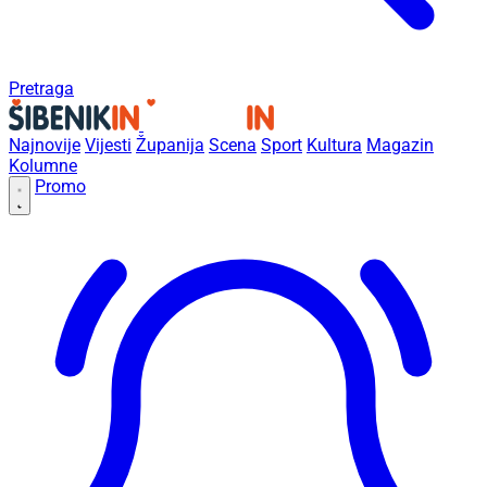
Pretraga
Najnovije
Vijesti
Županija
Scena
Sport
Kultura
Magazin
Kolumne
Promo