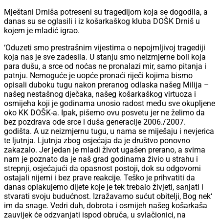
Mještani Drniša potreseni su tragedijom koja se dogodila, a
danas su se oglasili i iz košarkaškog kluba DOŠK Drniš u
kojem je mladić igrao.
‘Oduzeti smo prestrašnim vijestima o nepojmljivoj tragediji
koja nas je sve zadesila. U stanju smo neizmjerne boli koja
para dušu, a srce od noćas ne pronalazi mir, samo pitanja i
patnju. Nemoguće je uopće pronaći riječi kojima bismo
opisali duboku tugu nakon preranog odlaska našeg Milija –
našeg nestašnog dječaka, našeg košarkaškog virtuoza i
osmijeha koji je godinama unosio radost među sve okupljene
oko KK DOŠK-a. Ipak, pišemo ovu posvetu jer ne želimo da
bez pozdrava ode srce i duša generacije 2006./2007.
godišta. A uz neizmjernu tugu, u nama se miješaju i nevjerica
te ljutnja. Ljutnja zbog osjećaja da je društvo ponovno
zakazalo. Jer jedan je mladi život ugašen prerano, a svima
nam je poznato da je naš grad godinama živio u strahu i
strepnji, osjećajući da opasnost postoji, dok su odgovorni
ostajali nijemi i bez prave reakcije. Teško je prihvatiti da
danas oplakujemo dijete koje je tek trebalo živjeti, sanjati i
stvarati svoju budućnost. Izražavamo sućut obitelji, Bog nek‘
im da snage. Vedri duh, dobrota i osmijeh našeg košarkaša
zauvijek će odzvanjati ispod obruča, u svlačionici, na