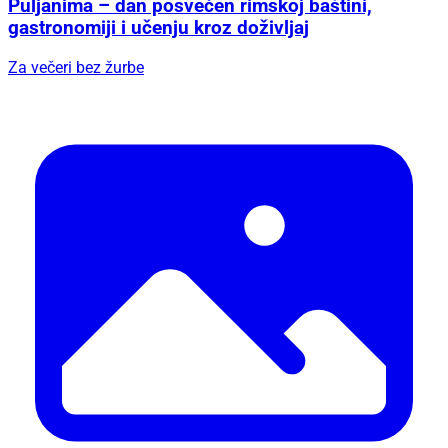
Puljanima – dan posvećen rimskoj baštini,
gastronomiji i učenju kroz doživljaj
Za večeri bez žurbe