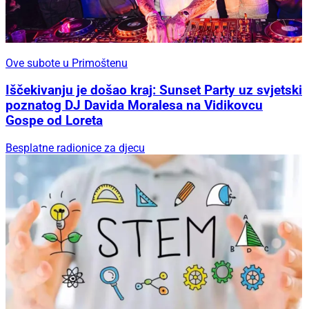
Ove subote u Primoštenu
Iščekivanju je došao kraj: Sunset Party uz svjetski
poznatog DJ Davida Moralesa na Vidikovcu
Gospe od Loreta
Besplatne radionice za djecu