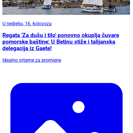
U nedjelju, 16. kolovoza
Regata 'Za dušu i tilo' ponovno okuplja čuvare
pomorske baštine: U Betinu stiže i talijanska
delegacija iz Gaete!
Idealno vrijeme za promjene