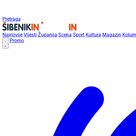
Pretraga
Najnovije
Vijesti
Županija
Scena
Sport
Kultura
Magazin
Kolum
Promo