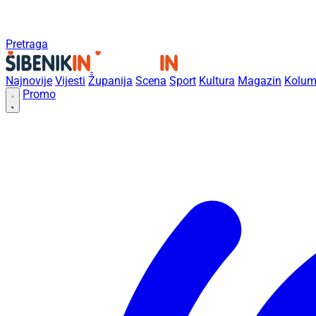
Pretraga
Najnovije
Vijesti
Županija
Scena
Sport
Kultura
Magazin
Kolum
Promo