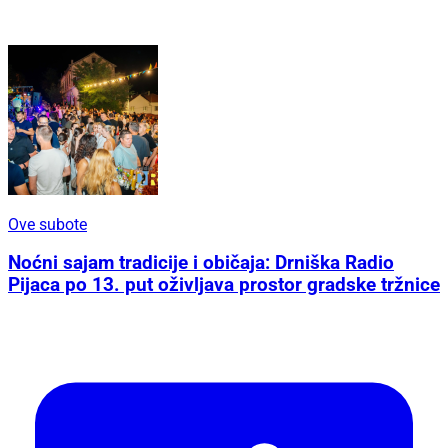
Ove subote
Noćni sajam tradicije i običaja: Drniška Radio
Pijaca po 13. put oživljava prostor gradske tržnice