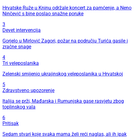
Hrvatske Ruže u Kninu održale koncert za pamćenje, a Neno
Ninčević s bine poslao snažne poruke
3
Devet intervencija
Gorjelo u Mirlović Zagori, požar na području Turića gasile i
zračne snage
4
Tri veleposlanika
Zelenski smijenio ukrajinskog veleposlanika u Hrvatskoj
5
Zdravstveno upozorenje
Italija se prži, Mađarska i Rumunjska gase rasvjetu zbog
toplinskog vala
6
Pritisak
Sedam stvari koje svaka mama želi reći naglas, ali ih ipak