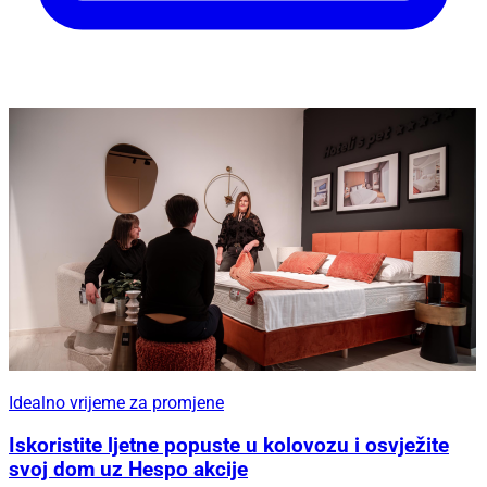
Idealno vrijeme za promjene
Iskoristite ljetne popuste u kolovozu i osvježite
svoj dom uz Hespo akcije