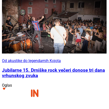
Od akustike do legendarnih Kojota
Jubilarne 15. Drniške rock večeri donose tri dana
vrhunskog zvuka
Oglas