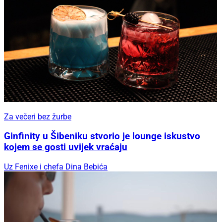
Za večeri bez žurbe
Ginfinity u Šibeniku stvorio je lounge iskustvo
kojem se gosti uvijek vraćaju
Uz Fenixe i chefa Dina Bebića