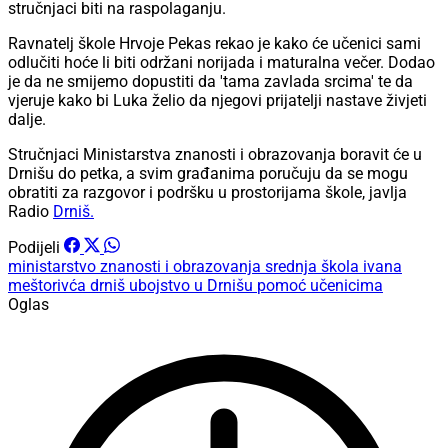
stručnjaci biti na raspolaganju.
Ravnatelj škole Hrvoje Pekas rekao je kako će učenici sami
odlučiti hoće li biti održani norijada i maturalna večer. Dodao
je da ne smijemo dopustiti da 'tama zavlada srcima' te da
vjeruje kako bi Luka želio da njegovi prijatelji nastave živjeti
dalje.
Stručnjaci Ministarstva znanosti i obrazovanja boravit će u
Drnišu do petka, a svim građanima poručuju da se mogu
obratiti za razgovor i podršku u prostorijama škole, javlja
Radio
Drniš.
Podijeli
ministarstvo znanosti i obrazovanja
srednja škola ivana
meštorivća drniš
ubojstvo u Drnišu
pomoć učenicima
Oglas