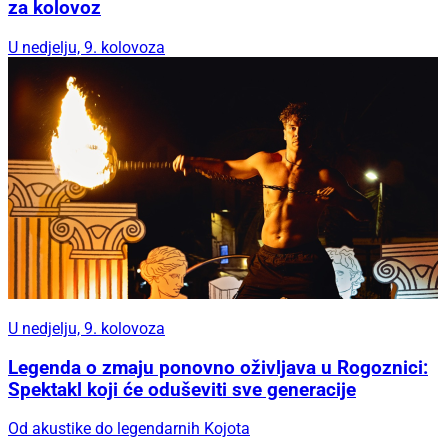
za kolovoz
U nedjelju, 9. kolovoza
U nedjelju, 9. kolovoza
Legenda o zmaju ponovno oživljava u Rogoznici:
Spektakl koji će oduševiti sve generacije
Od akustike do legendarnih Kojota