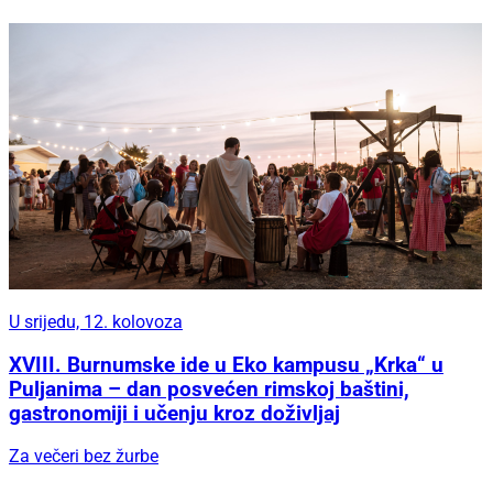
U srijedu, 12. kolovoza
XVIII. Burnumske ide u Eko kampusu „Krka“ u
Puljanima – dan posvećen rimskoj baštini,
gastronomiji i učenju kroz doživljaj
Za večeri bez žurbe