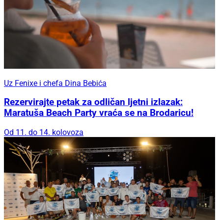
Uz Fenixe i chefa Dina Bebića
Rezervirajte petak za odličan ljetni izlazak:
Maratuša Beach Party vraća se na Brodaricu!
Od 11. do 14. kolovoza