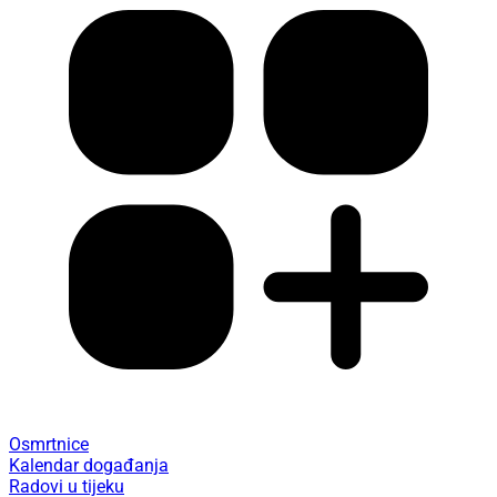
Osmrtnice
Kalendar događanja
Radovi u tijeku