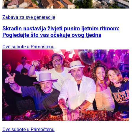
Zabava za sve generacije
Skradin nastavlja živjeti punim ljetnim ritmom:
Pogledajte što vas očekuje ovog tjedna
Ove subote u Primoštenu
Ove subote u Primoštenu