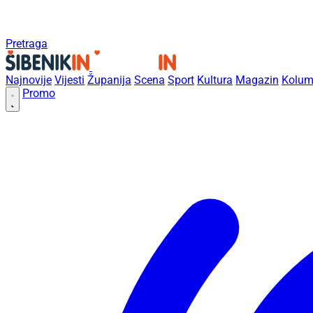
Pretraga
Najnovije
Vijesti
Županija
Scena
Sport
Kultura
Magazin
Kolum
Promo