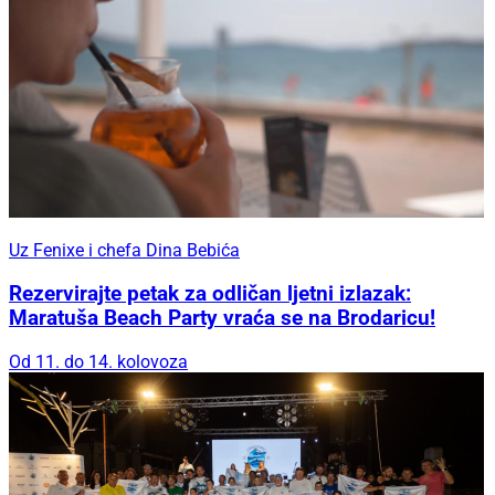
Uz Fenixe i chefa Dina Bebića
Rezervirajte petak za odličan ljetni izlazak:
Maratuša Beach Party vraća se na Brodaricu!
Od 11. do 14. kolovoza