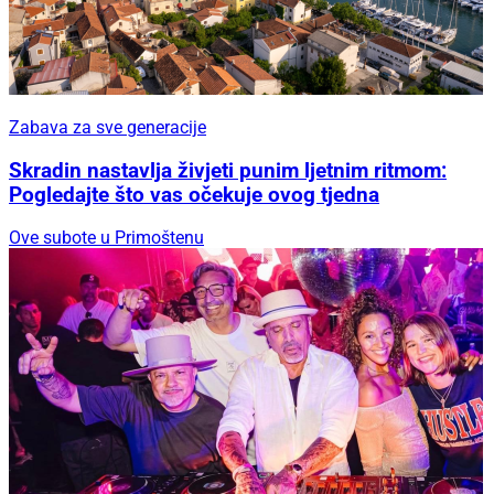
Zabava za sve generacije
Skradin nastavlja živjeti punim ljetnim ritmom:
Pogledajte što vas očekuje ovog tjedna
Ove subote u Primoštenu