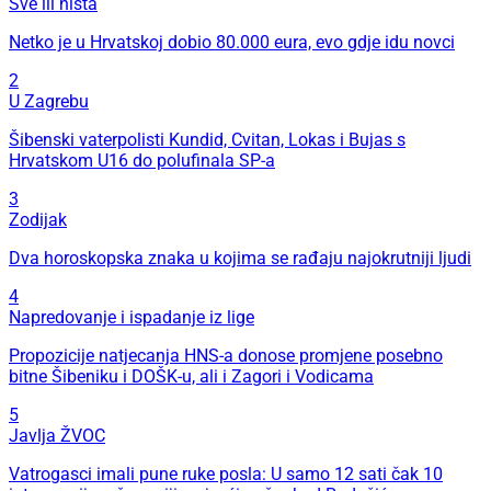
Sve ili ništa
Netko je u Hrvatskoj dobio 80.000 eura, evo gdje idu novci
2
U Zagrebu
Šibenski vaterpolisti Kundid, Cvitan, Lokas i Bujas s
Hrvatskom U16 do polufinala SP-a
3
Zodijak
Dva horoskopska znaka u kojima se rađaju najokrutniji ljudi
4
Napredovanje i ispadanje iz lige
Propozicije natjecanja HNS-a donose promjene posebno
bitne Šibeniku i DOŠK-u, ali i Zagori i Vodicama
5
Javlja ŽVOC
Vatrogasci imali pune ruke posla: U samo 12 sati čak 10