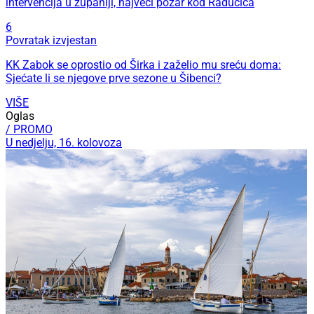
intervencija u županiji, najveći požar kod Radučića
6
Povratak izvjestan
KK Zabok se oprostio od Širka i zaželio mu sreću doma:
Sjećate li se njegove prve sezone u Šibenci?
VIŠE
Oglas
/ PROMO
U nedjelju, 16. kolovoza