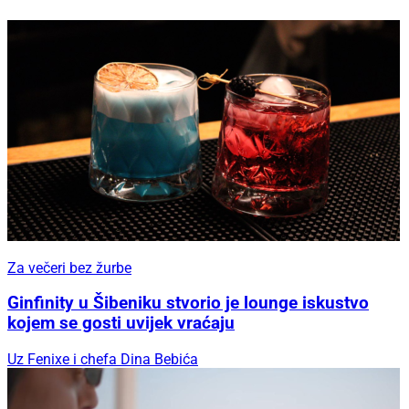
Za večeri bez žurbe
Ginfinity u Šibeniku stvorio je lounge iskustvo
kojem se gosti uvijek vraćaju
Uz Fenixe i chefa Dina Bebića