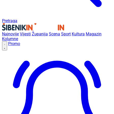
Pretraga
Najnovije
Vijesti
Županija
Scena
Sport
Kultura
Magazin
Kolumne
Promo