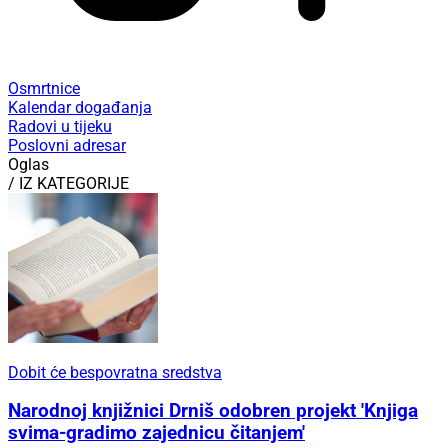
Osmrtnice
Kalendar događanja
Radovi u tijeku
Poslovni adresar
Oglas
/ IZ KATEGORIJE
Dobit će bespovratna sredstva
Narodnoj knjižnici Drniš odobren projekt 'Knjiga
svima-gradimo zajednicu čitanjem'