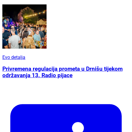
Evo detalja
Privremena regulacija prometa u Drnišu tijekom
održavanja 13. Radio pijace