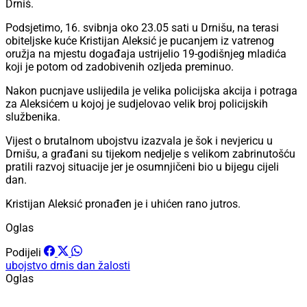
Drniš.
Podsjetimo, 16. svibnja oko 23.05 sati u Drnišu, na terasi
obiteljske kuće Kristijan Aleksić je pucanjem iz vatrenog
oružja na mjestu događaja ustrijelio 19-godišnjeg mladića
koji je potom od zadobivenih ozljeda preminuo.
Nakon pucnjave uslijedila je velika policijska akcija i potraga
za Aleksićem u kojoj je sudjelovao velik broj policijskih
službenika.
Vijest o brutalnom ubojstvu izazvala je šok i nevjericu u
Drnišu, a građani su tijekom nedjelje s velikom zabrinutošću
pratili razvoj situacije jer je osumnjičeni bio u bijegu cijeli
dan.
Kristijan Aleksić pronađen je i uhićen rano jutros.
Oglas
Podijeli
ubojstvo
drnis
dan žalosti
Oglas