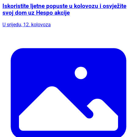
Iskoristite ljetne popuste u kolovozu i osvježite
svoj dom uz Hespo akcije
U srijedu, 12. kolovoza