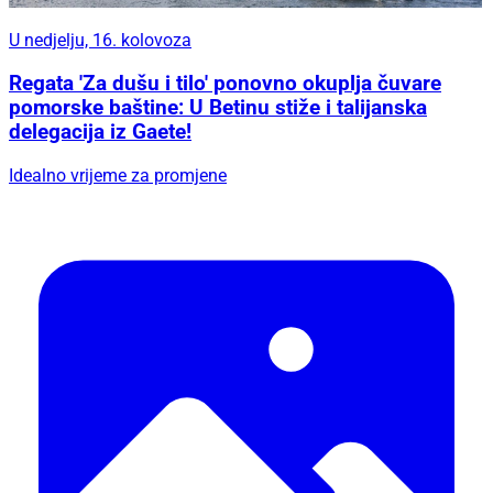
U nedjelju, 16. kolovoza
Regata 'Za dušu i tilo' ponovno okuplja čuvare
pomorske baštine: U Betinu stiže i talijanska
delegacija iz Gaete!
Idealno vrijeme za promjene