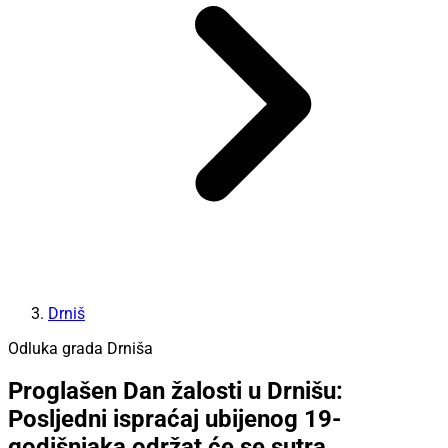
Drniš
Odluka grada Drniša
Proglašen Dan žalosti u Drnišu:
Posljedni ispraćaj ubijenog 19-
godišnjaka održat će se sutra