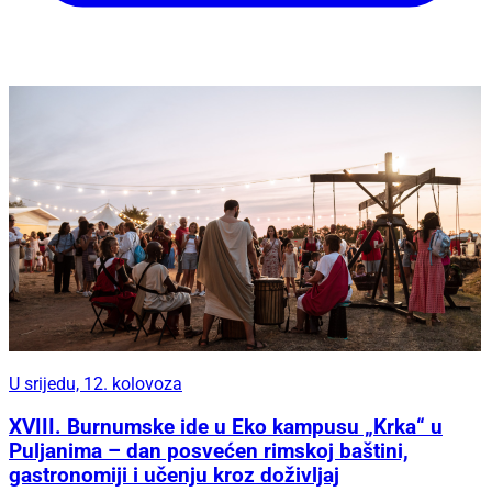
U srijedu, 12. kolovoza
XVIII. Burnumske ide u Eko kampusu „Krka“ u
Puljanima – dan posvećen rimskoj baštini,
gastronomiji i učenju kroz doživljaj