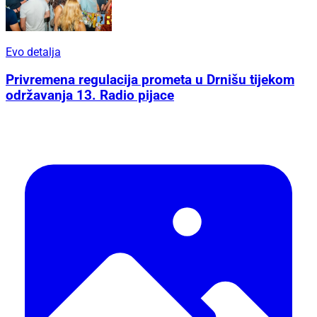
Evo detalja
Privremena regulacija prometa u Drnišu tijekom
održavanja 13. Radio pijace