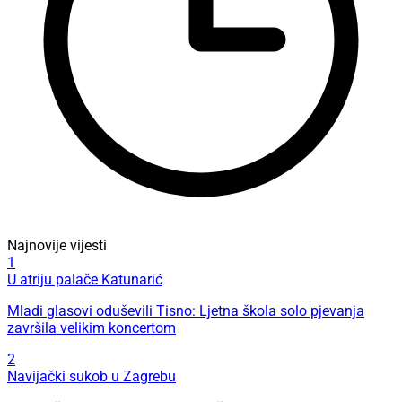
Najnovije vijesti
1
U atriju palače Katunarić
Mladi glasovi oduševili Tisno: Ljetna škola solo pjevanja
završila velikim koncertom
2
Navijački sukob u Zagrebu