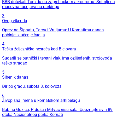
BBB dočekali Torcidu na zagrebačkom aerodromu: Snimljena
masovna tučnjava na parkingu
3
Ovog vikenda
Oprez na Šipnatu, Tarcu i Vruljama: U Kornatima danas
počinje izlučenje čaglja
4
Teška željeznička nesreća kod Bjelovara
Sudarili se putnički i teretni vlak, ima ozlijeđenih, strojovođa
teško stradao
5
Šibenik danas
Đir po gradu, subota 8. kolovoza
6
Živopisna imena u kornatskom arhipelagu
Babina Guzica, Prduša i Mrtvac nisu šala: Upoznajte svih 89
otoka Nacionalnog parka Kornati