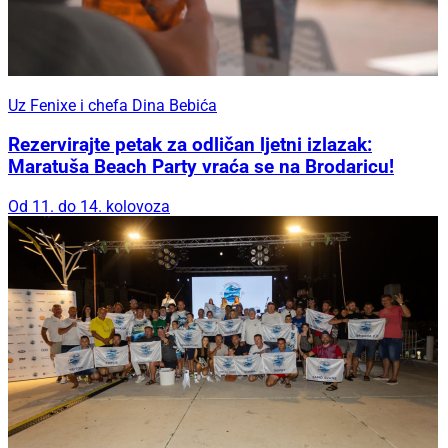
Uz Fenixe i chefa Dina Bebića
Rezervirajte petak za odličan ljetni izlazak:
Maratuša Beach Party vraća se na Brodaricu!
Od 11. do 14. kolovoza