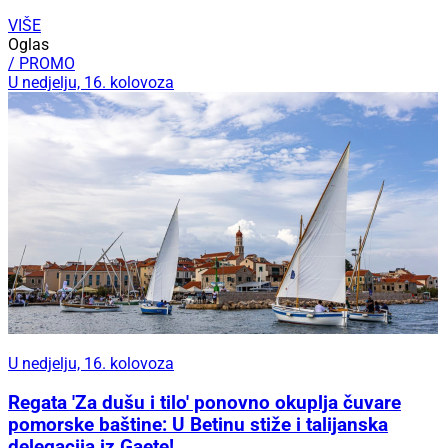
VIŠE
Oglas
/ PROMO
U nedjelju, 16. kolovoza
U nedjelju, 16. kolovoza
Regata 'Za dušu i tilo' ponovno okuplja čuvare
pomorske baštine: U Betinu stiže i talijanska
delegacija iz Gaete!