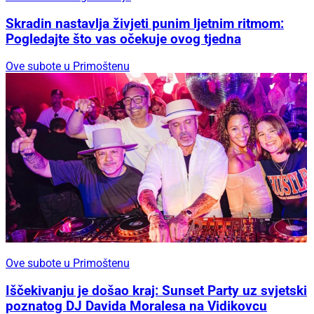
Skradin nastavlja živjeti punim ljetnim ritmom:
Pogledajte što vas očekuje ovog tjedna
Ove subote u Primoštenu
Ove subote u Primoštenu
Iščekivanju je došao kraj: Sunset Party uz svjetski
poznatog DJ Davida Moralesa na Vidikovcu