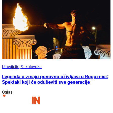
U nedjelju, 9. kolovoza
Legenda o zmaju ponovno oživljava u Rogoznici:
Spektakl koji će oduševiti sve generacije
Oglas