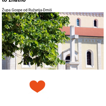
Župa Gospe od Ružarija-Drniš