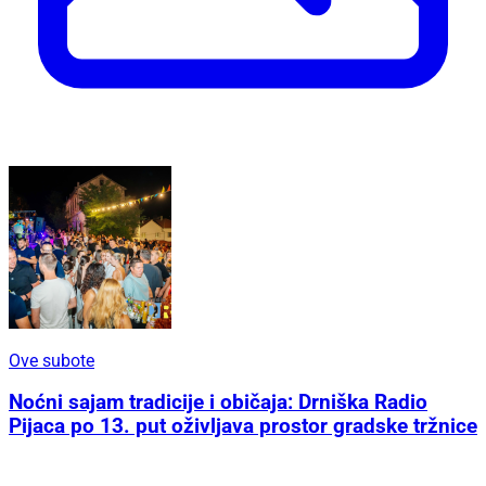
Ove subote
Noćni sajam tradicije i običaja: Drniška Radio
Pijaca po 13. put oživljava prostor gradske tržnice