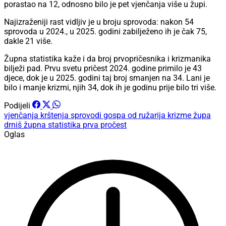
porastao na 12, odnosno bilo je pet vjenčanja više u župi.
Najizraženiji rast vidljiv je u broju sprovoda: nakon 54
sprovoda u 2024., u 2025. godini zabilježeno ih je čak 75,
dakle 21 više.
Župna statistika kaže i da broj prvopričesnika i krizmanika
bilježi pad. Prvu svetu pričest 2024. godine primilo je 43
djece, dok je u 2025. godini taj broj smanjen na 34. Lani je
bilo i manje krizmi, njih 34, dok ih je godinu prije bilo tri više.
Podijeli
vjenčanja
krštenja
sprovodi
gospa od ružarija
krizme
župa
drniš
župna statistika
prva pročest
Oglas