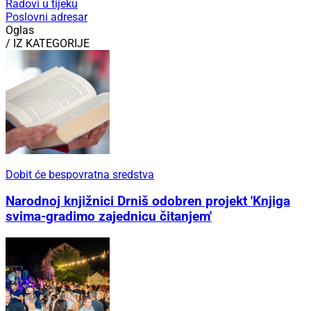
Radovi u tijeku
Poslovni adresar
Oglas
/ IZ KATEGORIJE
Dobit će bespovratna sredstva
Narodnoj knjižnici Drniš odobren projekt 'Knjiga
svima-gradimo zajednicu čitanjem'