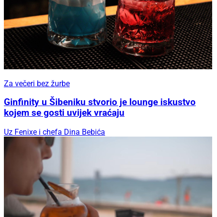
Za večeri bez žurbe
Ginfinity u Šibeniku stvorio je lounge iskustvo
kojem se gosti uvijek vraćaju
Uz Fenixe i chefa Dina Bebića