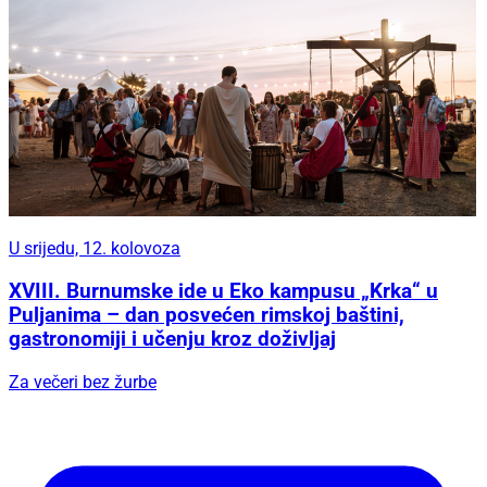
U srijedu, 12. kolovoza
XVIII. Burnumske ide u Eko kampusu „Krka“ u
Puljanima – dan posvećen rimskoj baštini,
gastronomiji i učenju kroz doživljaj
Za večeri bez žurbe