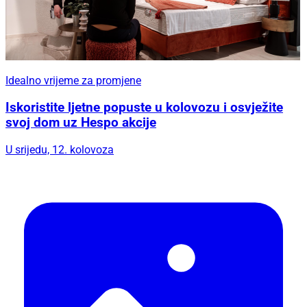
Idealno vrijeme za promjene
Iskoristite ljetne popuste u kolovozu i osvježite
svoj dom uz Hespo akcije
U srijedu, 12. kolovoza