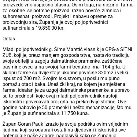
proizvede vrlo uspješno plasira. Osim toga, na njezinoj farmi,
za osobne se potrebe proizvodi razno povrće, zimnica i
suhomesnati proizvodi. Projekt i nabavu opreme za
proizvodnju sira, Županija je ovoj poljoprivrednici
sufinancirala s 19.850,00 kn.
Oglas
Mladi poljoprivrednik g. Šime Maretić vlasnik je OPG-a SITNI
ZUB, koji je, preuzimanjem gospodarstva, nastavio tradiciju
svoje obitelji u uzgoju dalmatinske pramenke, zaštićene
pasmine ovce, a na svojoj farmi trenutno ima 164 grla. U
sklopu farme su dvije staje ukupne površine 320m2 i veliki
ispust od 700 m2. Svojim iskustvom, u poslu mu puno
pomažu otac i baka. Unešićki kraj, na kojem je smještena
farma, idealan je za uzgoj dalmatinske pramenke, a upravo
su to prednosti koje ovaj mladi poljoprivrednik nastoji
iskoristiti i povećavati broj grla na preko dvije stotine. Ove
godine nabavio je 50 pramenki i nešto mehanizacije, što mu
je Županija sufinancirala s 11.750 kuna.
Župan Goran Pauk izrazio je svoju podršku ovim vrijednim
ljudima koji su odabrali ostati na djedovini i iskoristiti sve
potencijale naše Zagore, naglasivši kako će Županija