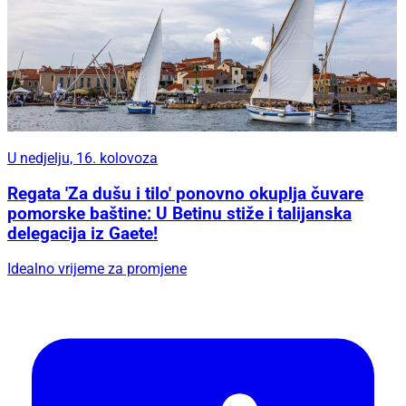
U nedjelju, 16. kolovoza
Regata 'Za dušu i tilo' ponovno okuplja čuvare
pomorske baštine: U Betinu stiže i talijanska
delegacija iz Gaete!
Idealno vrijeme za promjene