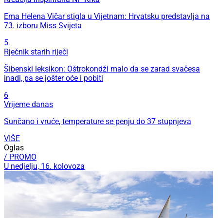
Ema Helena Vičar stigla u Vijetnam: Hrvatsku predstavlja na
73. izboru Miss Svijeta
5
Rječnik starih riječi
Šibenski leksikon: Oštrokondži malo da se zarad svačesa
inadi, pa se jošter oće i pobiti
6
Vrijeme danas
Sunčano i vruće, temperature se penju do 37 stupnjeva
VIŠE
Oglas
/ PROMO
U nedjelju, 16. kolovoza