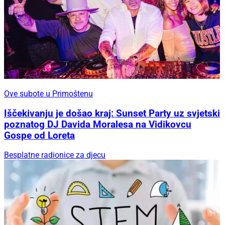
Ove subote u Primoštenu
Iščekivanju je došao kraj: Sunset Party uz svjetski
poznatog DJ Davida Moralesa na Vidikovcu
Gospe od Loreta
Besplatne radionice za djecu