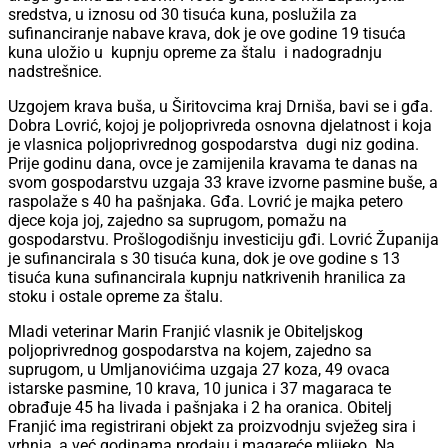
sredstva, u iznosu od 30 tisuća kuna, poslužila za
sufinanciranje nabave krava, dok je ove godine 19 tisuća
kuna uložio u kupnju opreme za štalu i nadogradnju
nadstrešnice.
Uzgojem krava buša, u Širitovcima kraj Drniša, bavi se i gđa.
Dobra Lovrić, kojoj je poljoprivreda osnovna djelatnost i koja
je vlasnica poljoprivrednog gospodarstva dugi niz godina.
Prije godinu dana, ovce je zamijenila kravama te danas na
svom gospodarstvu uzgaja 33 krave izvorne pasmine buše, a
raspolaže s 40 ha pašnjaka. Gđa. Lovrić je majka petero
djece koja joj, zajedno sa suprugom, pomažu na
gospodarstvu. Prošlogodišnju investiciju gđi. Lovrić Županija
je sufinancirala s 30 tisuća kuna, dok je ove godine s 13
tisuća kuna sufinancirala kupnju natkrivenih hranilica za
stoku i ostale opreme za štalu.
Mladi veterinar Marin Franjić vlasnik je Obiteljskog
poljoprivrednog gospodarstva na kojem, zajedno sa
suprugom, u Umljanovićima uzgaja 27 koza, 49 ovaca
istarske pasmine, 10 krava, 10 junica i 37 magaraca te
obrađuje 45 ha livada i pašnjaka i 2 ha oranica. Obitelj
Franjić ima registrirani objekt za proizvodnju svježeg sira i
vrhnja, a već godinama prodaju i magareće mlijeko. Na