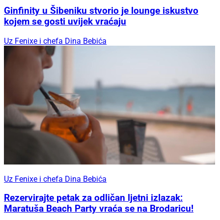
Ginfinity u Šibeniku stvorio je lounge iskustvo
kojem se gosti uvijek vraćaju
Uz Fenixe i chefa Dina Bebića
Uz Fenixe i chefa Dina Bebića
Rezervirajte petak za odličan ljetni izlazak:
Maratuša Beach Party vraća se na Brodaricu!