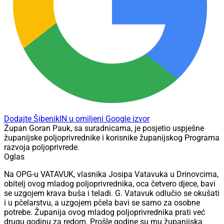
Dodajte ŠibenikIN u omiljeni Google izvor
Župan Goran Pauk, sa suradnicama, je posjetio uspješne
županijske poljoprivrednike i korisnike županijskog Programa
razvoja poljoprivrede.
Oglas
Na OPG-u VATAVUK, vlasnika Josipa Vatavuka u Drinovcima,
obitelj ovog mladog poljoprivrednika, oca četvero djece, bavi
se uzgojem krava buša i teladi. G. Vatavuk odlučio se okušati
i u pčelarstvu, a uzgojem pčela bavi se samo za osobne
potrebe. Županija ovog mladog poljoprivrednika prati već
drugu godinu za redom. Prošle godine su mu županijska