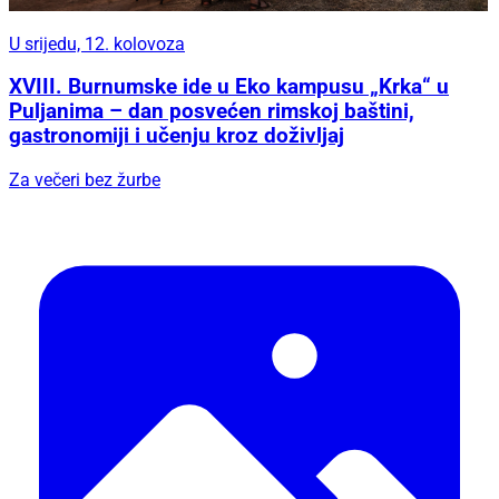
U srijedu, 12. kolovoza
XVIII. Burnumske ide u Eko kampusu „Krka“ u
Puljanima – dan posvećen rimskoj baštini,
gastronomiji i učenju kroz doživljaj
Za večeri bez žurbe