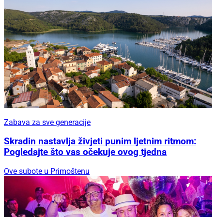
Zabava za sve generacije
Skradin nastavlja živjeti punim ljetnim ritmom:
Pogledajte što vas očekuje ovog tjedna
Ove subote u Primoštenu