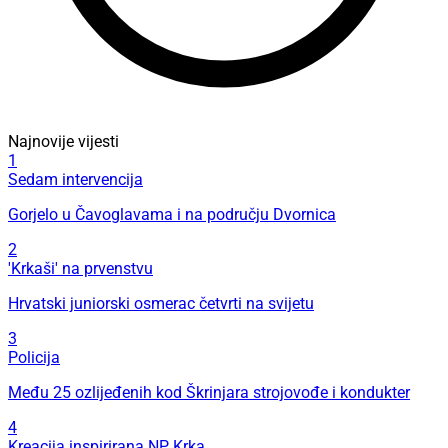
Najnovije vijesti
1
Sedam intervencija
Gorjelo u Čavoglavama i na području Dvornica
2
'Krkaši' na prvenstvu
Hrvatski juniorski osmerac četvrti na svijetu
3
Policija
Među 25 ozlijeđenih kod Škrinjara strojovođe i kondukter
4
Kreacija inspirirana NP Krka