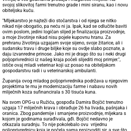
svojoj slikovitoj farmi trenutno grade i mini siranu, kao i novu
obiteljsku kuću.
"Mljekarstvo je najteži dio stočarstva i od njega se nitko
nikad nije obogatio, pa neću ni ja. Ipak, kad se odlučite baviti
ovim poslom, jedini logičan slijed je finalizacija proizvodnje,
a moje životinje nikad nisu pojele kupovnu hranu. Za
prehranu životinja uzgajam svoje sijeno, svoje žitarice, ali i
sudansku travu i druge biljke koje su ovdje slabo poznate, a
daju izvanredne prinose. Jako mi je drago što su i neki drugi
poljoprivrednici iz našeg kraja počeli slijediti moj primjer.",
ističe ovaj mladi veterinar koji uz posao na obiteljskom
gospodarstvu radi i u veterinarskoj ambulanti.
Županija ovog mladog poljoprivrednika podržava u njegovim
projektima te mu je modernizaciju farme i nabavu novih
mliječnih koza sufinancirala s 30 tisuća kuna.
Na svom OPG-u u Ružiću, gospođa Damira Bojčić trenutno
uzgaja 17 mliječnih krava i obrađuje 26 ha livada, pašnjaka i
oranica. Zbog pandemije i smanjene proizvodnje, mljekara s
kojom je godinama surađivala, gđi. Bojčić nedavno je
otkazala suradnju. To nije pokolebalo ovu vrijednu
poljoprivrednicu koja je počela sama proizvoditi sir, a sve što