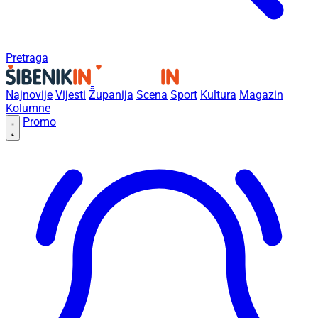
Pretraga
Najnovije
Vijesti
Županija
Scena
Sport
Kultura
Magazin
Kolumne
Promo