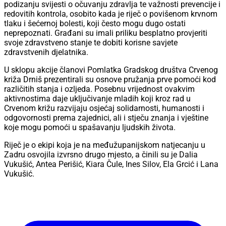
podizanju svijesti o očuvanju zdravlja te važnosti prevencije i
redovitih kontrola, osobito kada je riječ o povišenom krvnom
tlaku i šećernoj bolesti, koji često mogu dugo ostati
neprepoznati. Građani su imali priliku besplatno provjeriti
svoje zdravstveno stanje te dobiti korisne savjete
zdravstvenih djelatnika.
U sklopu akcije članovi Pomlatka Gradskog društva Crvenog
križa Drniš prezentirali su osnove pružanja prve pomoći kod
različitih stanja i ozljeda. Posebnu vrijednost ovakvim
aktivnostima daje uključivanje mladih koji kroz rad u
Crvenom križu razvijaju osjećaj solidarnosti, humanosti i
odgovornosti prema zajednici, ali i stječu znanja i vještine
koje mogu pomoći u spašavanju ljudskih života.
Riječ je o ekipi koja je na međužupanijskom natjecanju u
Zadru osvojila izvrsno drugo mjesto, a činili su je Dalia
Vukušić, Antea Perišić, Kiara Čule, Ines Silov, Ela Grcić i Lana
Vukušić.