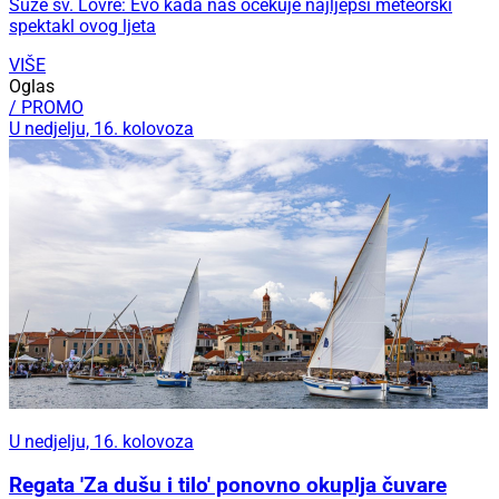
Suze sv. Lovre: Evo kada nas očekuje najljepši meteorski
spektakl ovog ljeta
VIŠE
Oglas
/ PROMO
U nedjelju, 16. kolovoza
U nedjelju, 16. kolovoza
Regata 'Za dušu i tilo' ponovno okuplja čuvare