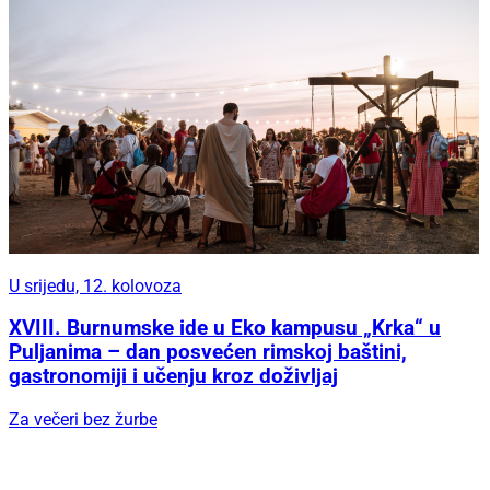
U srijedu, 12. kolovoza
XVIII. Burnumske ide u Eko kampusu „Krka“ u
Puljanima – dan posvećen rimskoj baštini,
gastronomiji i učenju kroz doživljaj
Za večeri bez žurbe