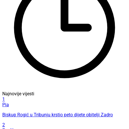
Najnovije vijesti
1
Pia
Biskup Rogić u Tribunju krstio peto dijete obitelji Zadro
2