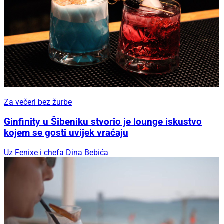
Za večeri bez žurbe
Ginfinity u Šibeniku stvorio je lounge iskustvo
kojem se gosti uvijek vraćaju
Uz Fenixe i chefa Dina Bebića