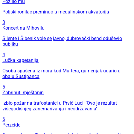
Pozlilo mu
Poljski ronilac preminuo u medulinskom akvatoriju
3
Koncert na Mihovilu
Silente i Šibenik vole se javno, dubrovački bend oduševio
publiku
4
Lučka kapetanija
Osoba spašena iz mora kod Murtera, gumenjak udario u
obalu Sustipanca
5
Zabrinuti mještanin
Izbio požar na trafostanici u Prvić Luci: 'Ovo je rezultat
višegodišnjeg zanemarivanja i neodržavanja'
6
Perzeide