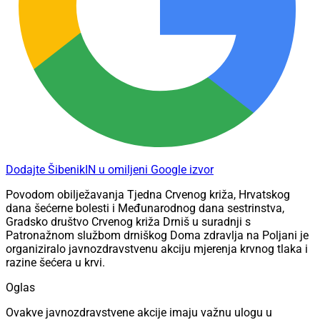
Dodajte ŠibenikIN u omiljeni Google izvor
Povodom obilježavanja Tjedna Crvenog križa, Hrvatskog
dana šećerne bolesti i Međunarodnog dana sestrinstva,
Gradsko društvo Crvenog križa Drniš u suradnji s
Patronažnom službom drniškog Doma zdravlja na Poljani je
organiziralo javnozdravstvenu akciju mjerenja krvnog tlaka i
razine šećera u krvi.
Oglas
Ovakve javnozdravstvene akcije imaju važnu ulogu u