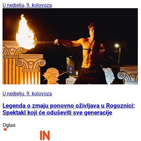
U nedjelju, 9. kolovoza
U nedjelju, 9. kolovoza
Legenda o zmaju ponovno oživljava u Rogoznici:
Spektakl koji će oduševiti sve generacije
Oglas