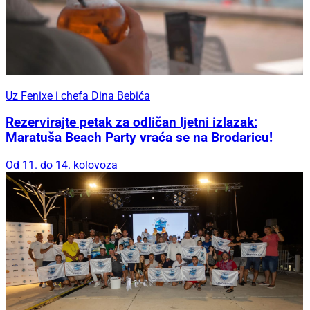
Uz Fenixe i chefa Dina Bebića
Rezervirajte petak za odličan ljetni izlazak:
Maratuša Beach Party vraća se na Brodaricu!
Od 11. do 14. kolovoza