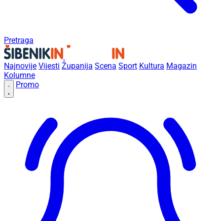
Pretraga
Najnovije
Vijesti
Županija
Scena
Sport
Kultura
Magazin
Kolumne
Promo