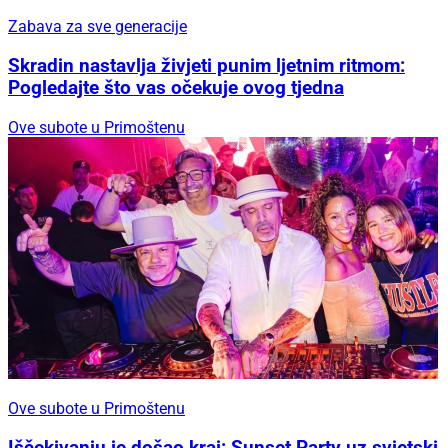
Zabava za sve generacije
Skradin nastavlja živjeti punim ljetnim ritmom:
Pogledajte što vas očekuje ovog tjedna
Ove subote u Primoštenu
Ove subote u Primoštenu
Iščekivanju je došao kraj: Sunset Party uz svjetski