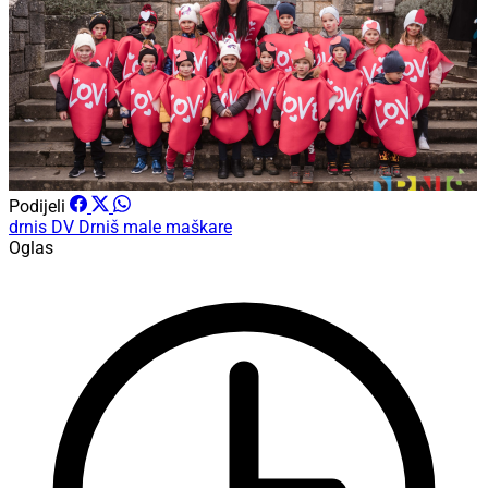
Podijeli
drnis
DV Drniš
male maškare
Oglas