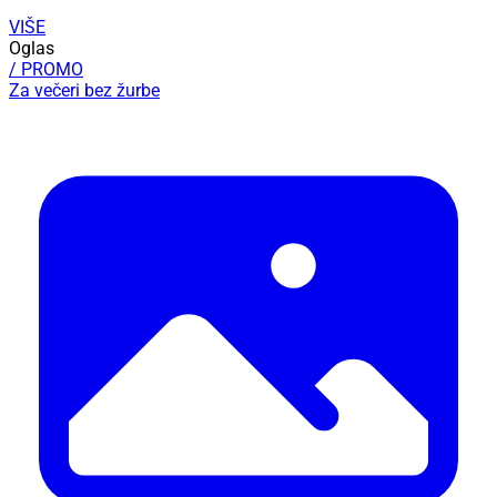
VIŠE
Oglas
/ PROMO
Za večeri bez žurbe