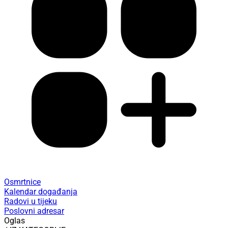
Osmrtnice
Kalendar događanja
Radovi u tijeku
Poslovni adresar
Oglas