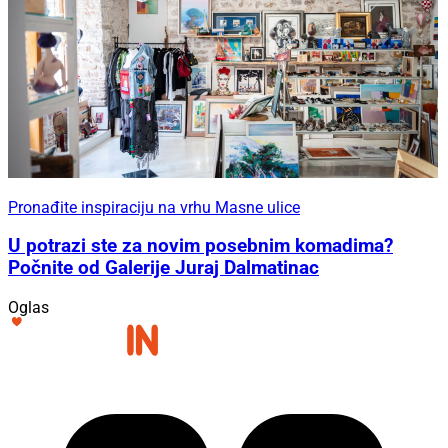
Pronađite inspiraciju na vrhu Masne ulice
U potrazi ste za novim posebnim komadima?
Počnite od Galerije Juraj Dalmatinac
Oglas