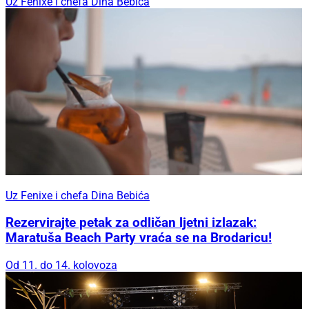
Uz Fenixe i chefa Dina Bebića
Uz Fenixe i chefa Dina Bebića
Rezervirajte petak za odličan ljetni izlazak:
Maratuša Beach Party vraća se na Brodaricu!
Od 11. do 14. kolovoza