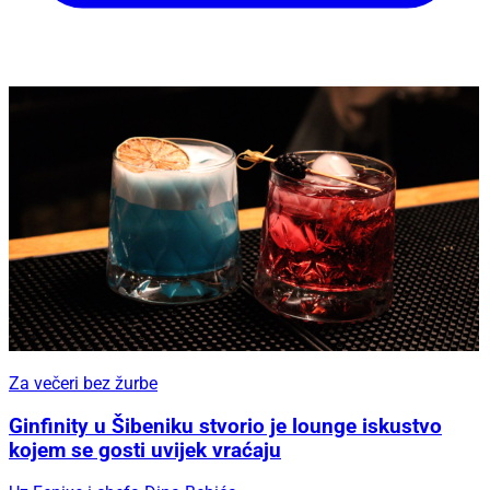
Za večeri bez žurbe
Ginfinity u Šibeniku stvorio je lounge iskustvo
kojem se gosti uvijek vraćaju