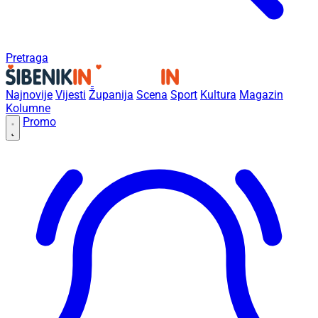
Pretraga
Najnovije
Vijesti
Županija
Scena
Sport
Kultura
Magazin
Kolumne
Promo