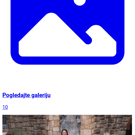
Pogledajte galeriju
10