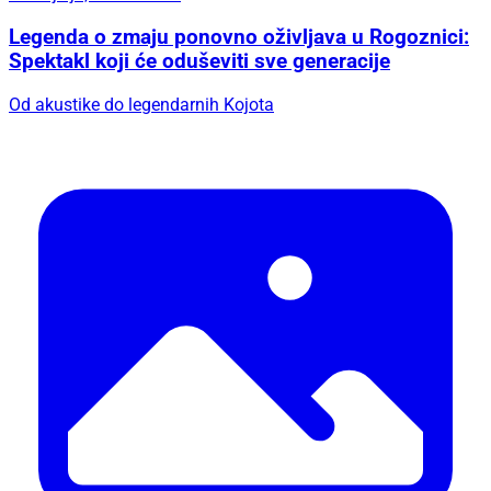
Legenda o zmaju ponovno oživljava u Rogoznici:
Spektakl koji će oduševiti sve generacije
Od akustike do legendarnih Kojota