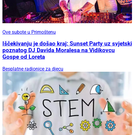
Ove subote u Primoštenu
Iščekivanju je došao kraj: Sunset Party uz svjetski
poznatog DJ Davida Moralesa na Vidikovcu
Gospe od Loreta
Besplatne radionice za djecu