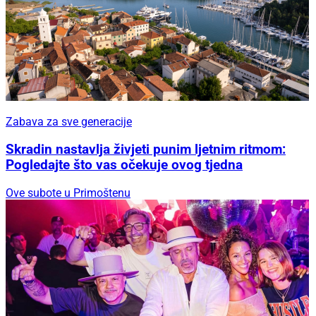
Zabava za sve generacije
Skradin nastavlja živjeti punim ljetnim ritmom:
Pogledajte što vas očekuje ovog tjedna
Ove subote u Primoštenu