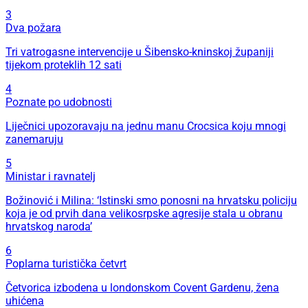
3
Dva požara
Tri vatrogasne intervencije u Šibensko-kninskoj županiji
tijekom proteklih 12 sati
4
Poznate po udobnosti
Liječnici upozoravaju na jednu manu Crocsica koju mnogi
zanemaruju
5
Ministar i ravnatelj
Božinović i Milina: ‘Istinski smo ponosni na hrvatsku policiju
koja je od prvih dana velikosrpske agresije stala u obranu
hrvatskog naroda’
6
Poplarna turistička četvrt
Četvorica izbodena u londonskom Covent Gardenu, žena
uhićena