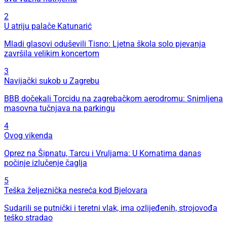
2
U atriju palače Katunarić
Mladi glasovi oduševili Tisno: Ljetna škola solo pjevanja
završila velikim koncertom
3
Navijački sukob u Zagrebu
BBB dočekali Torcidu na zagrebačkom aerodromu: Snimljena
masovna tučnjava na parkingu
4
Ovog vikenda
Oprez na Šipnatu, Tarcu i Vruljama: U Kornatima danas
počinje izlučenje čaglja
5
Teška željeznička nesreća kod Bjelovara
Sudarili se putnički i teretni vlak, ima ozlijeđenih, strojovođa
teško stradao