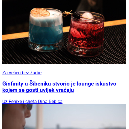
Za večeri bez žurbe
Ginfinity u Šibeniku stvorio je lounge iskustvo
kojem se gosti uvijek vraćaju
Uz Fenixe i chefa Dina Bebića