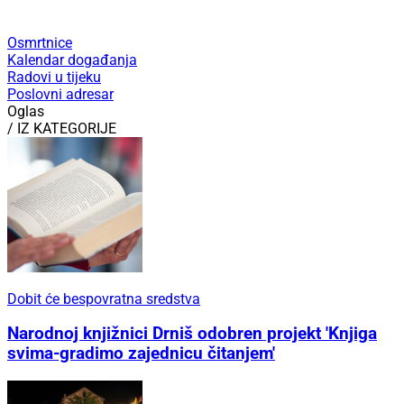
Osmrtnice
Kalendar događanja
Radovi u tijeku
Poslovni adresar
Oglas
/ IZ KATEGORIJE
Dobit će bespovratna sredstva
Narodnoj knjižnici Drniš odobren projekt 'Knjiga
svima-gradimo zajednicu čitanjem'