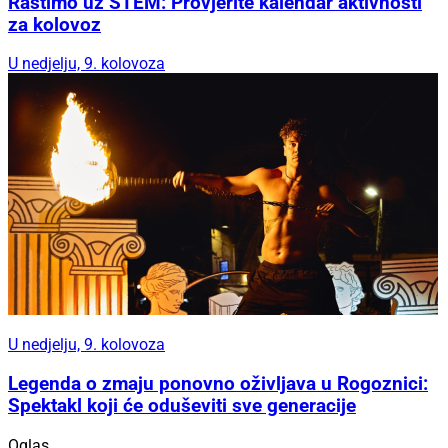
Rastimo uz STEM: Provjerite kalendar aktivnosti
za kolovoz
U nedjelju, 9. kolovoza
U nedjelju, 9. kolovoza
Legenda o zmaju ponovno oživljava u Rogoznici:
Spektakl koji će oduševiti sve generacije
Oglas