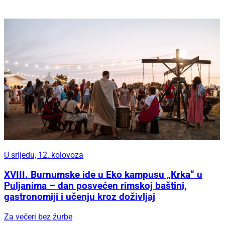
U srijedu, 12. kolovoza
XVIII. Burnumske ide u Eko kampusu „Krka“ u
Puljanima – dan posvećen rimskoj baštini,
gastronomiji i učenju kroz doživljaj
Za večeri bez žurbe