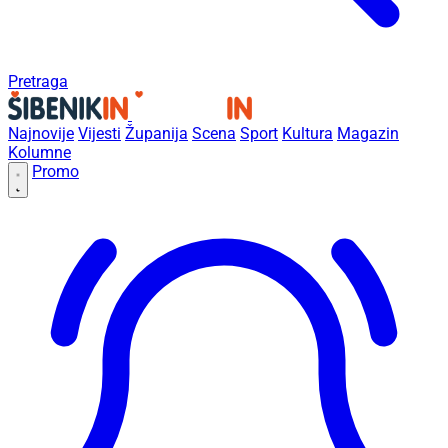
Pretraga
Najnovije
Vijesti
Županija
Scena
Sport
Kultura
Magazin
Kolumne
Promo