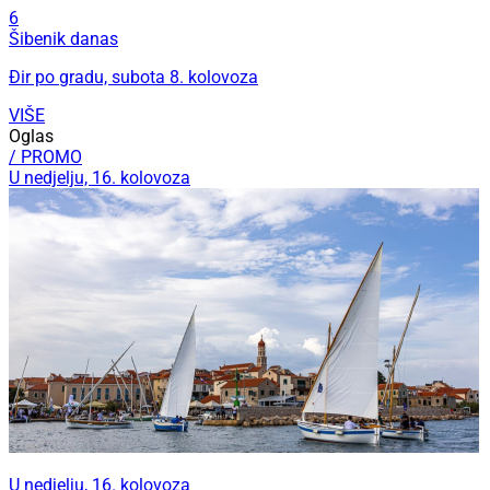
6
Šibenik danas
Đir po gradu, subota 8. kolovoza
VIŠE
Oglas
/ PROMO
U nedjelju, 16. kolovoza
U nedjelju, 16. kolovoza