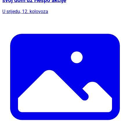
svoj dom uz Hespo akcije
U srijedu, 12. kolovoza