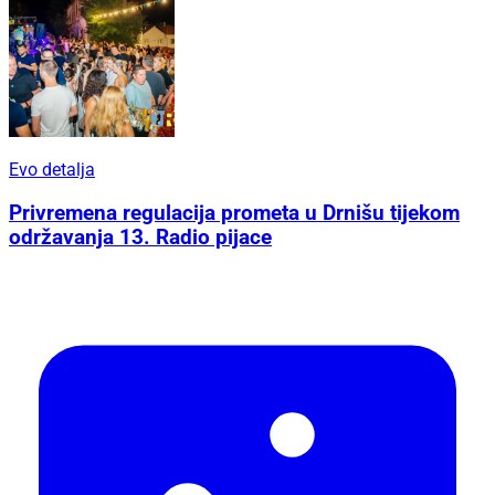
Evo detalja
Privremena regulacija prometa u Drnišu tijekom
održavanja 13. Radio pijace