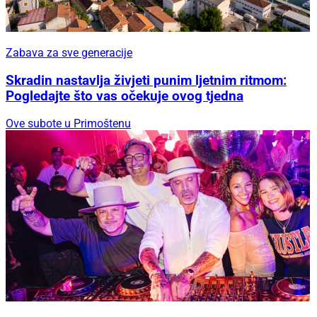
Zabava za sve generacije
Skradin nastavlja živjeti punim ljetnim ritmom:
Pogledajte što vas očekuje ovog tjedna
Ove subote u Primoštenu