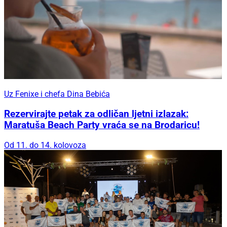
Uz Fenixe i chefa Dina Bebića
Rezervirajte petak za odličan ljetni izlazak:
Maratuša Beach Party vraća se na Brodaricu!
Od 11. do 14. kolovoza