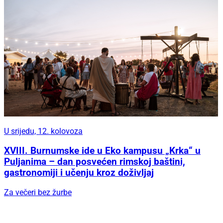
U srijedu, 12. kolovoza
XVIII. Burnumske ide u Eko kampusu „Krka“ u
Puljanima – dan posvećen rimskoj baštini,
gastronomiji i učenju kroz doživljaj
Za večeri bez žurbe