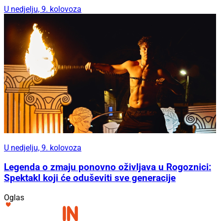
U nedjelju, 9. kolovoza
U nedjelju, 9. kolovoza
Legenda o zmaju ponovno oživljava u Rogoznici:
Spektakl koji će oduševiti sve generacije
Oglas