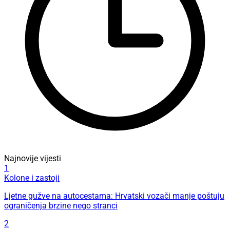
Najnovije vijesti
1
Kolone i zastoji
Ljetne gužve na autocestama: Hrvatski vozači manje poštuju
ograničenja brzine nego stranci
2