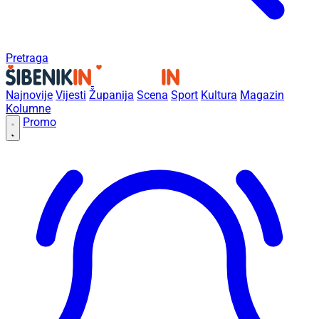
Pretraga
Najnovije
Vijesti
Županija
Scena
Sport
Kultura
Magazin
Kolumne
Promo