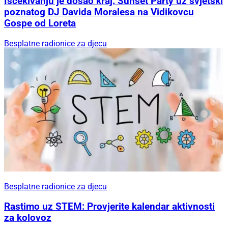
Iščekivanju je došao kraj: Sunset Party uz svjetski
poznatog DJ Davida Moralesa na Vidikovcu
Gospe od Loreta
Besplatne radionice za djecu
Besplatne radionice za djecu
Rastimo uz STEM: Provjerite kalendar aktivnosti
za kolovoz