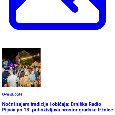
Ove subote
Noćni sajam tradicije i običaja: Drniška Radio
Pijaca po 13. put oživljava prostor gradske tržnice