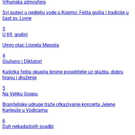
Vrhunska atmosfera
Svi putevi u nedjelju vode u Koprno: Fešta gušta i tradicije u
čast sv. Lovre
3
U 69. godini
Umro otac Lionela Messija
4
Giuliano i Diktatori
Kašićka fešta okupila brojne posjetitelje uz glazbu, dobru
hranu i druženje
5
Na Veliku Gospu
Braniteljske udruge traže otkazivanje koncerta Jelene
Karleuše u Vodicama
6
Duh nekadašnjih svadbi