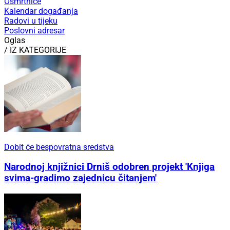
Osmrtnice
Kalendar događanja
Radovi u tijeku
Poslovni adresar
Oglas
/ IZ KATEGORIJE
Dobit će bespovratna sredstva
Narodnoj knjižnici Drniš odobren projekt 'Knjiga
svima-gradimo zajednicu čitanjem'