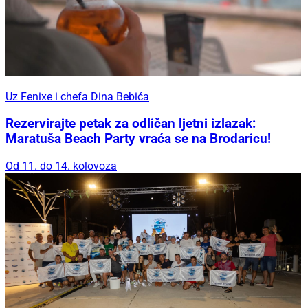
Uz Fenixe i chefa Dina Bebića
Rezervirajte petak za odličan ljetni izlazak:
Maratuša Beach Party vraća se na Brodaricu!
Od 11. do 14. kolovoza