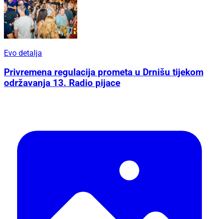
Evo detalja
Privremena regulacija prometa u Drnišu tijekom
održavanja 13. Radio pijace