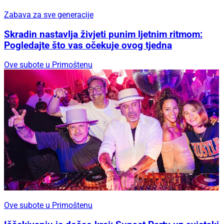
Zabava za sve generacije
Skradin nastavlja živjeti punim ljetnim ritmom:
Pogledajte što vas očekuje ovog tjedna
Ove subote u Primoštenu
Ove subote u Primoštenu