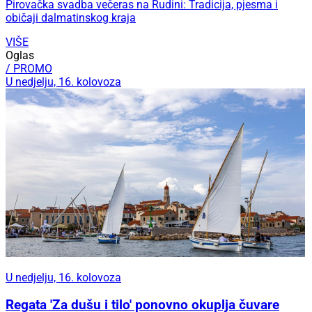
Pirovačka svadba večeras na Rudini: Tradicija, pjesma i
običaji dalmatinskog kraja
VIŠE
Oglas
/ PROMO
U nedjelju, 16. kolovoza
U nedjelju, 16. kolovoza
Regata 'Za dušu i tilo' ponovno okuplja čuvare