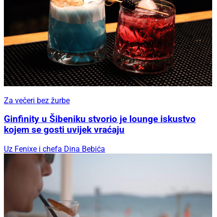
Za večeri bez žurbe
Ginfinity u Šibeniku stvorio je lounge iskustvo
kojem se gosti uvijek vraćaju
Uz Fenixe i chefa Dina Bebića