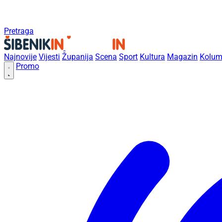
Pretraga
Najnovije
Vijesti
Županija
Scena
Sport
Kultura
Magazin
Kolum
Promo