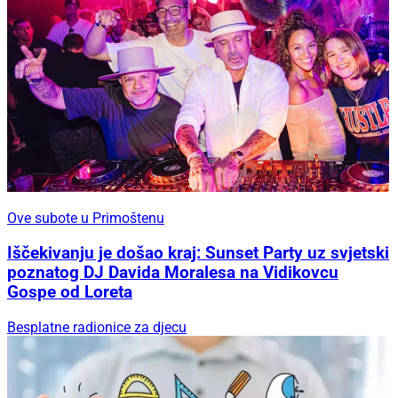
Ove subote u Primoštenu
Iščekivanju je došao kraj: Sunset Party uz svjetski
poznatog DJ Davida Moralesa na Vidikovcu
Gospe od Loreta
Besplatne radionice za djecu