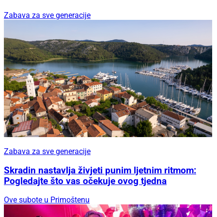
Zabava za sve generacije
Zabava za sve generacije
Skradin nastavlja živjeti punim ljetnim ritmom:
Pogledajte što vas očekuje ovog tjedna
Ove subote u Primoštenu