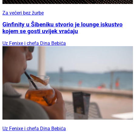
Za večeri bez žurbe
Ginfinity u Šibeniku stvorio je lounge iskustvo
kojem se gosti uvijek vraćaju
Uz Fenixe i chefa Dina Bebića
Uz Fenixe i chefa Dina Bebića