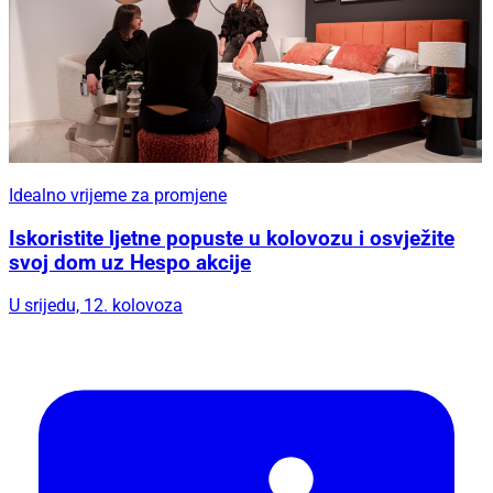
Idealno vrijeme za promjene
Iskoristite ljetne popuste u kolovozu i osvježite
svoj dom uz Hespo akcije
U srijedu, 12. kolovoza