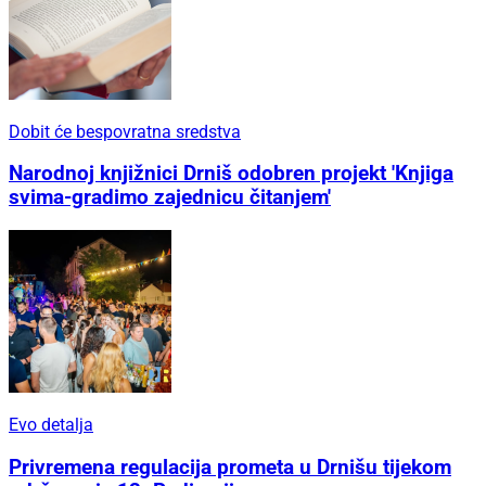
Dobit će bespovratna sredstva
Narodnoj knjižnici Drniš odobren projekt 'Knjiga
svima-gradimo zajednicu čitanjem'
Evo detalja
Privremena regulacija prometa u Drnišu tijekom