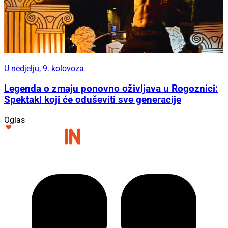
U nedjelju, 9. kolovoza
Legenda o zmaju ponovno oživljava u Rogoznici:
Spektakl koji će oduševiti sve generacije
Oglas