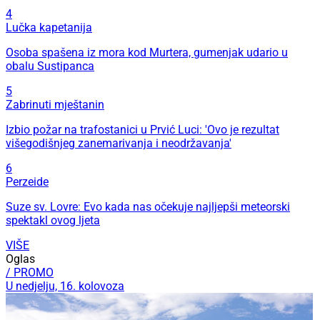
4
Lučka kapetanija
Osoba spašena iz mora kod Murtera, gumenjak udario u
obalu Sustipanca
5
Zabrinuti mještanin
Izbio požar na trafostanici u Prvić Luci: 'Ovo je rezultat
višegodišnjeg zanemarivanja i neodržavanja'
6
Perzeide
Suze sv. Lovre: Evo kada nas očekuje najljepši meteorski
spektakl ovog ljeta
VIŠE
Oglas
/ PROMO
U nedjelju, 16. kolovoza