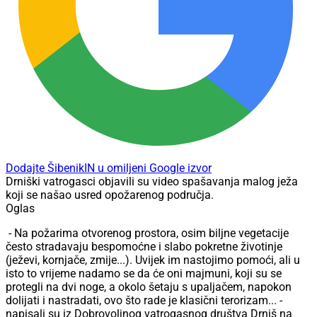
Dodajte ŠibenikIN u omiljeni Google izvor
Drniški vatrogasci objavili su video spašavanja malog ježa
koji se našao usred opožarenog područja.
Oglas
- Na požarima otvorenog prostora, osim biljne vegetacije
često stradavaju bespomoćne i slabo pokretne životinje
(ježevi, kornjače, zmije...). Uvijek im nastojimo pomoći, ali u
isto to vrijeme nadamo se da će oni majmuni, koji su se
protegli na dvi noge, a okolo šetaju s upaljačem, napokon
dolijati i nastradati, ovo što rade je klasični terorizam... -
napisali su iz Dobrovoljnog vatrogasnog društva Drniš na