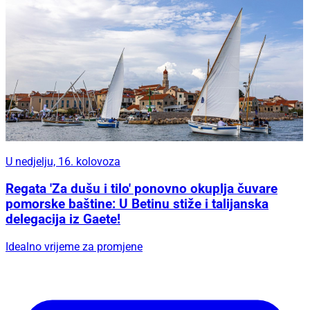
U nedjelju, 16. kolovoza
Regata 'Za dušu i tilo' ponovno okuplja čuvare
pomorske baštine: U Betinu stiže i talijanska
delegacija iz Gaete!
Idealno vrijeme za promjene