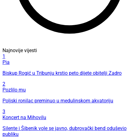
Najnovije vijesti
1
Pia
Biskup Rogić u Tribunju krstio peto dijete obitelji Zadro
2
Pozlilo mu
Poljski ronilac preminuo u medulinskom akvatoriju
3
Koncert na Mihovilu
Silente i Šibenik vole se javno, dubrovački bend oduševio
publiku