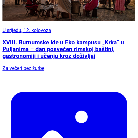
U srijedu, 12. kolovoza
XVIII. Burnumske ide u Eko kampusu „Krka“ u
Puljanima – dan posvećen rimskoj baštini,
gastronomiji i učenju kroz doživljaj
Za večeri bez žurbe