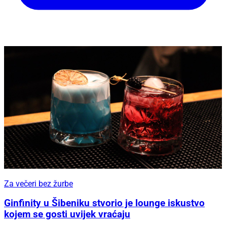
Za večeri bez žurbe
Ginfinity u Šibeniku stvorio je lounge iskustvo
kojem se gosti uvijek vraćaju