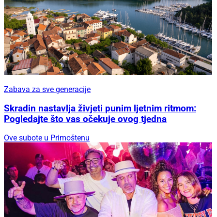
Zabava za sve generacije
Skradin nastavlja živjeti punim ljetnim ritmom:
Pogledajte što vas očekuje ovog tjedna
Ove subote u Primoštenu