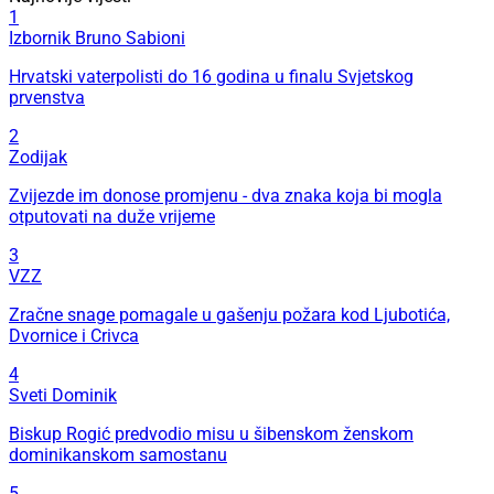
1
Izbornik Bruno Sabioni
Hrvatski vaterpolisti do 16 godina u finalu Svjetskog
prvenstva
2
Zodijak
Zvijezde im donose promjenu - dva znaka koja bi mogla
otputovati na duže vrijeme
3
VZZ
Zračne snage pomagale u gašenju požara kod Ljubotića,
Dvornice i Crivca
4
Sveti Dominik
Biskup Rogić predvodio misu u šibenskom ženskom
dominikanskom samostanu
5