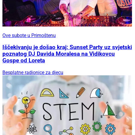
Ove subote u Primoštenu
Iščekivanju je došao kraj: Sunset Party uz svjetski
poznatog DJ Davida Moralesa na Vidikovcu
Gospe od Loreta
Besplatne radionice za djecu