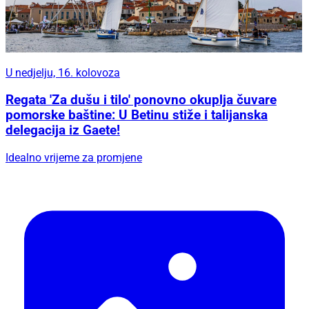
U nedjelju, 16. kolovoza
Regata 'Za dušu i tilo' ponovno okuplja čuvare
pomorske baštine: U Betinu stiže i talijanska
delegacija iz Gaete!
Idealno vrijeme za promjene