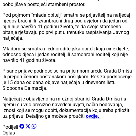
poboljšava postojeći stambeni prostor.
Pod pojmom "mlada obitelj" smatra se prijavitelj na natječaj i
njegov bračni ili izvanbračni drug pod uvjetom da jedan od
njih nije navršio 41 godinu života, te da svoje stambeno
pitanje rješavaju po prvi put u trenutku raspisivanja Javnog
natječaja.
Mladom se smatra i jednoroditeljska obitelj koju čine dijete,
odnosno djeca i jedan roditelj ili samohrani roditelj koji nije
navršio 41 godinu života.
Pisane prijave podnose se na prijemnom uredu Grada Drniša
ili preporučenom poštanskom pošiljkom. Rok za podnošenje
je 15 dana od dana objave natječaja u dnevnom listu
Slobodna Dalmacija.
Natječaj je objavljeno na mrežnoj stranici Grada Drniša i u
njemu su vrlo precizno navedeni uvjeti, način bodovanja,
iznosi koji se mogu dobiti, dokumentacija koju treba priložiti
uz prijavu. Detaljno ga možete proučiti
ovdje.
Podijeli
Oglas