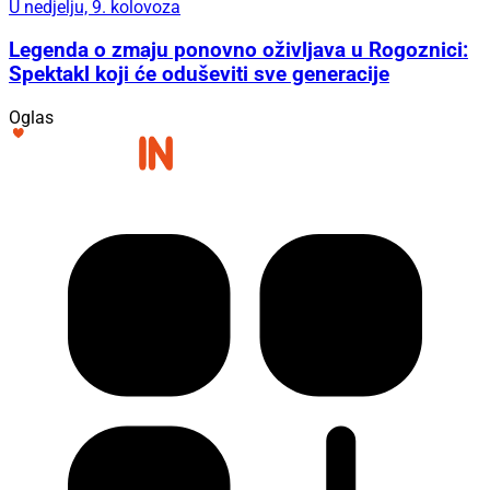
U nedjelju, 9. kolovoza
Legenda o zmaju ponovno oživljava u Rogoznici:
Spektakl koji će oduševiti sve generacije
Oglas