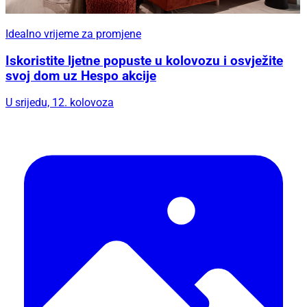
Idealno vrijeme za promjene
Iskoristite ljetne popuste u kolovozu i osvježite
svoj dom uz Hespo akcije
U srijedu, 12. kolovoza