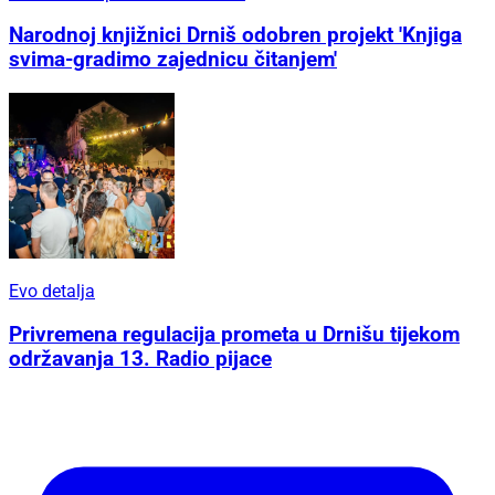
Narodnoj knjižnici Drniš odobren projekt 'Knjiga
svima-gradimo zajednicu čitanjem'
Evo detalja
Privremena regulacija prometa u Drnišu tijekom
održavanja 13. Radio pijace