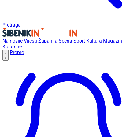
Pretraga
Najnovije
Vijesti
Županija
Scena
Sport
Kultura
Magazin
Kolumne
Promo