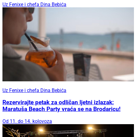
Uz Fenixe i chefa Dina Bebića
Uz Fenixe i chefa Dina Bebića
Rezervirajte petak za odličan ljetni izlazak:
Maratuša Beach Party vraća se na Brodaricu!
Od 11. do 14. kolovoza