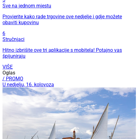
Sve na jednom mjestu
Provjerite kako rade trgovine ove nedjelje i gdje možete
obaviti kupovinu
6
Stručnjaci
Hitno izbrišite ove tri aplikacije s mobitela! Potajno vas
špijuniraju
VIŠE
Oglas
/ PROMO
U nedjelju, 16. kolovoza