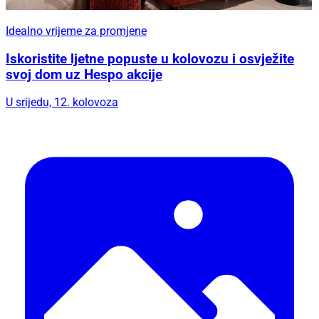
Idealno vrijeme za promjene
Iskoristite ljetne popuste u kolovozu i osvježite
svoj dom uz Hespo akcije
U srijedu, 12. kolovoza