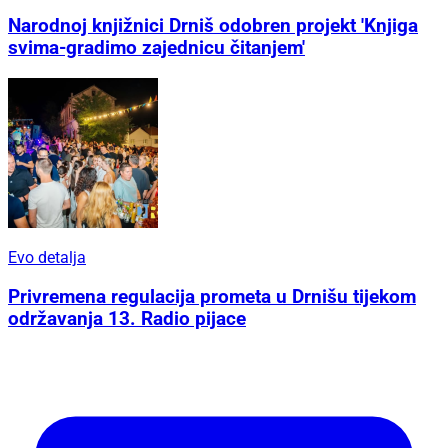
Narodnoj knjižnici Drniš odobren projekt 'Knjiga
svima-gradimo zajednicu čitanjem'
Evo detalja
Privremena regulacija prometa u Drnišu tijekom
održavanja 13. Radio pijace