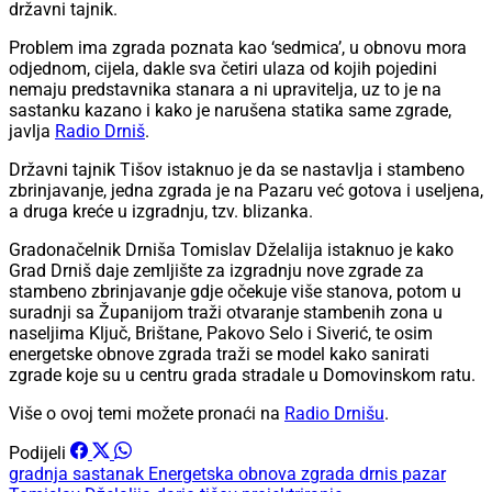
državni tajnik.
Problem ima zgrada poznata kao ‘sedmica’, u obnovu mora
odjednom, cijela, dakle sva četiri ulaza od kojih pojedini
nemaju predstavnika stanara a ni upravitelja, uz to je na
sastanku kazano i kako je narušena statika same zgrade,
javlja
Radio Drniš
.
Državni tajnik Tišov istaknuo je da se nastavlja i stambeno
zbrinjavanje, jedna zgrada je na Pazaru već gotova i useljena,
a druga kreće u izgradnju, tzv. blizanka.
Gradonačelnik Drniša Tomislav Dželalija istaknuo je kako
Grad Drniš daje zemljište za izgradnju nove zgrade za
stambeno zbrinjavanje gdje očekuje više stanova, potom u
suradnji sa Županijom traži otvaranje stambenih zona u
naseljima Ključ, Brištane, Pakovo Selo i Siverić, te osim
energetske obnove zgrada traži se model kako sanirati
zgrade koje su u centru grada stradale u Domovinskom ratu.
Više o ovoj temi možete pronaći na
Radio Drnišu
.
Podijeli
gradnja
sastanak
Energetska obnova zgrada
drnis
pazar