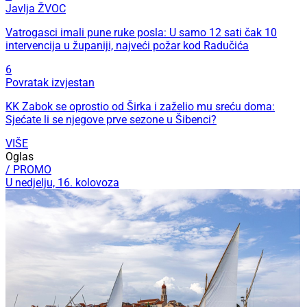
Javlja ŽVOC
Vatrogasci imali pune ruke posla: U samo 12 sati čak 10
intervencija u županiji, najveći požar kod Radučića
6
Povratak izvjestan
KK Zabok se oprostio od Širka i zaželio mu sreću doma:
Sjećate li se njegove prve sezone u Šibenci?
VIŠE
Oglas
/ PROMO
U nedjelju, 16. kolovoza