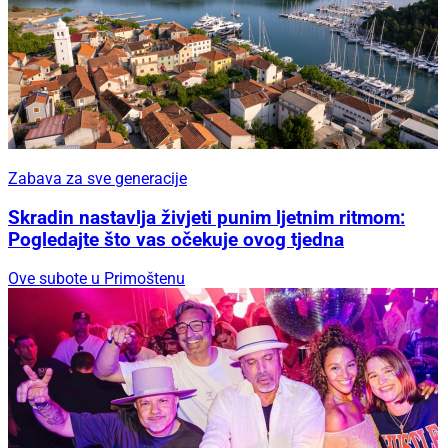
Zabava za sve generacije
Skradin nastavlja živjeti punim ljetnim ritmom:
Pogledajte što vas očekuje ovog tjedna
Ove subote u Primoštenu