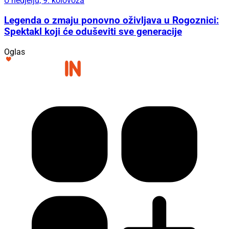
U nedjelju, 9. kolovoza
Legenda o zmaju ponovno oživljava u Rogoznici:
Spektakl koji će oduševiti sve generacije
Oglas