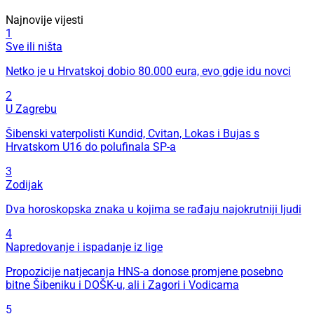
Najnovije vijesti
1
Sve ili ništa
Netko je u Hrvatskoj dobio 80.000 eura, evo gdje idu novci
2
U Zagrebu
Šibenski vaterpolisti Kundid, Cvitan, Lokas i Bujas s
Hrvatskom U16 do polufinala SP-a
3
Zodijak
Dva horoskopska znaka u kojima se rađaju najokrutniji ljudi
4
Napredovanje i ispadanje iz lige
Propozicije natjecanja HNS-a donose promjene posebno
bitne Šibeniku i DOŠK-u, ali i Zagori i Vodicama
5