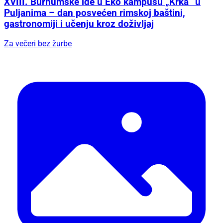
XVIII. Burnumske ide u Eko kampusu „Krka“ u
Puljanima – dan posvećen rimskoj baštini,
gastronomiji i učenju kroz doživljaj
Za večeri bez žurbe