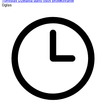
Tomislav Dželalija
dario tišov
projektriranje
Oglas