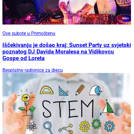
Ove subote u Primoštenu
Iščekivanju je došao kraj: Sunset Party uz svjetski
poznatog DJ Davida Moralesa na Vidikovcu
Gospe od Loreta
Besplatne radionice za djecu