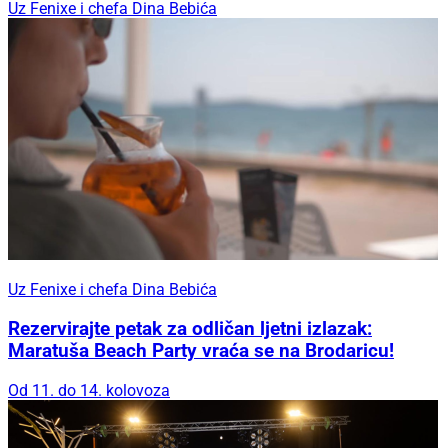
Uz Fenixe i chefa Dina Bebića
Uz Fenixe i chefa Dina Bebića
Rezervirajte petak za odličan ljetni izlazak:
Maratuša Beach Party vraća se na Brodaricu!
Od 11. do 14. kolovoza