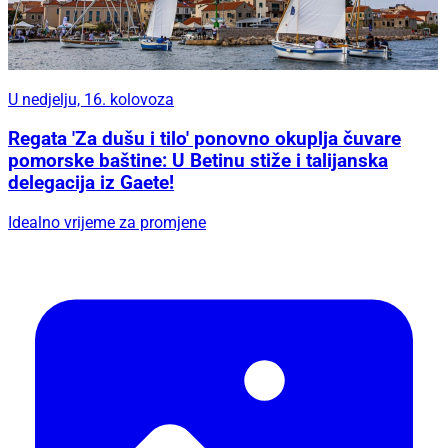
U nedjelju, 16. kolovoza
Regata 'Za dušu i tilo' ponovno okuplja čuvare
pomorske baštine: U Betinu stiže i talijanska
delegacija iz Gaete!
Idealno vrijeme za promjene