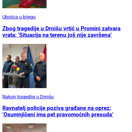
Ubojica u bijegu
Zbog tragedije u Drnišu vrtić u Promini zatvara
vrata: ‘Situacija na terenu još nije završena’
Nakon tragedije u Drnišu
Ravnatelj policije poziva građane na oprez:
‘Osumnjičeni ima pet pravomoćnih presuda’