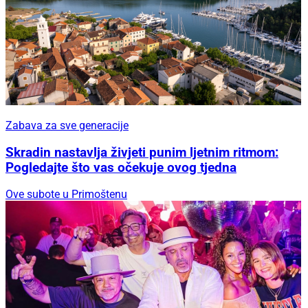
Zabava za sve generacije
Skradin nastavlja živjeti punim ljetnim ritmom:
Pogledajte što vas očekuje ovog tjedna
Ove subote u Primoštenu