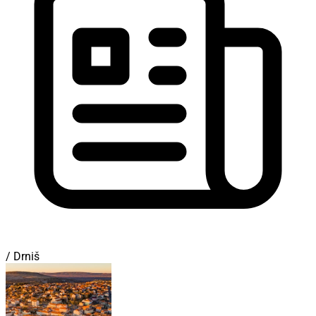
/ Drniš