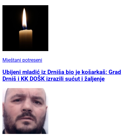
Mještani potreseni
Ubijeni mladić iz Drniša bio je košarkaš: Grad
Drniš i KK DOŠK izrazili sućut i žaljenje