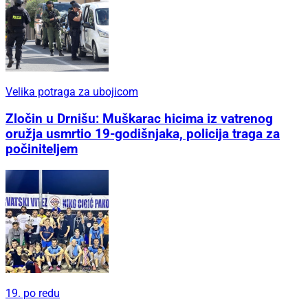
Velika potraga za ubojicom
Zločin u Drnišu: Muškarac hicima iz vatrenog
oružja usmrtio 19-godišnjaka, policija traga za
počiniteljem
19. po redu