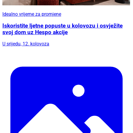
Idealno vrijeme za promjene
Iskoristite ljetne popuste u kolovozu i osvježite
svoj dom uz Hespo akcije
U srijedu, 12. kolovoza