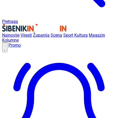
Pretraga
Najnovije
Vijesti
Županija
Scena
Sport
Kultura
Magazin
Kolumne
Promo