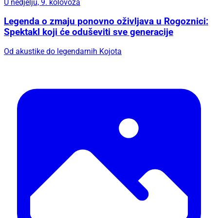
U nedjelju, 9. kolovoza
Legenda o zmaju ponovno oživljava u Rogoznici:
Spektakl koji će oduševiti sve generacije
Od akustike do legendarnih Kojota