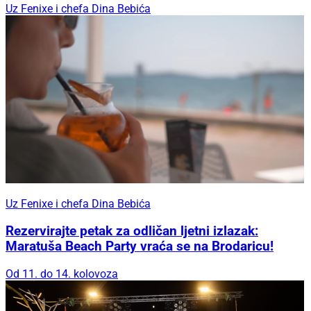
Uz Fenixe i chefa Dina Bebića
Uz Fenixe i chefa Dina Bebića
Rezervirajte petak za odličan ljetni izlazak:
Maratuša Beach Party vraća se na Brodaricu!
Od 11. do 14. kolovoza