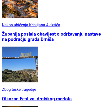
Nakon uhićenja Kristijana Aleksića
Županija poslala obavijest o održavanju nastave
na području grada Drniša
Zbog teške tragedije
Otkazan Festival drniškog merlota