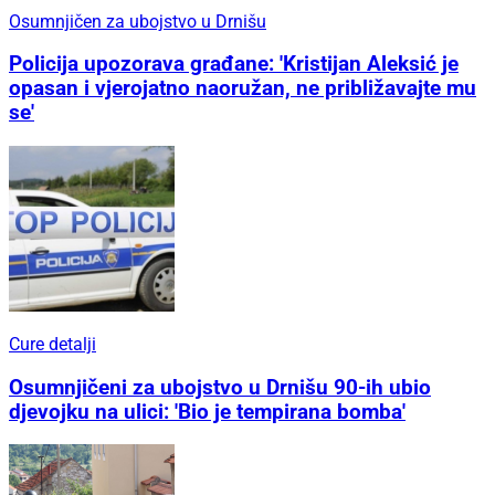
Osumnjičen za ubojstvo u Drnišu
Policija upozorava građane: 'Kristijan Aleksić je
opasan i vjerojatno naoružan, ne približavajte mu
se'
Cure detalji
Osumnjičeni za ubojstvo u Drnišu 90-ih ubio
djevojku na ulici: 'Bio je tempirana bomba'