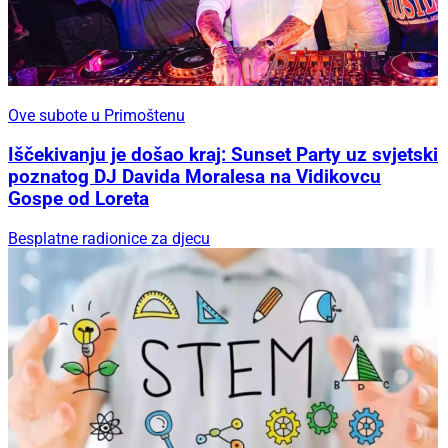
Ove subote u Primoštenu
Iščekivanju je došao kraj: Sunset Party uz svjetski
poznatog DJ Davida Moralesa na Vidikovcu
Gospe od Loreta
Besplatne radionice za djecu