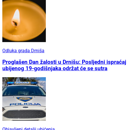
Odluka grada Drniša
Proglašen Dan žalosti u Drnišu: Posljedni ispraćaj
ubijenog 19-godišnjaka održat će se sutra
Objavljeni detalji uhićenja