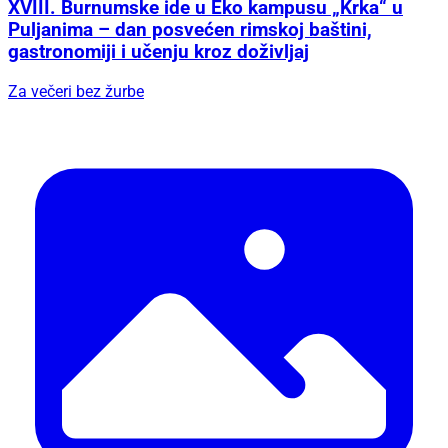
XVIII. Burnumske ide u Eko kampusu „Krka“ u
Puljanima – dan posvećen rimskoj baštini,
gastronomiji i učenju kroz doživljaj
Za večeri bez žurbe