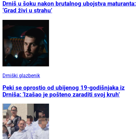
Drniš u šoku nakon brutalnog ubojstva maturanta:
‘Grad živi u strahu’
Drniški glazbenik
Peki se oprostio od ubijenog 19-godišnjaka iz
Drniša: ‘Izašao je pošteno zaraditi svoj kruh’