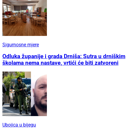
Sigurnosne mjere
Odluka županije i grada Drniša: Sutra u drniškim
školama nema nastave, vrtići će biti zatvoreni
Ubojica u bijegu