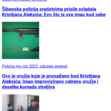
Šibenska policija sredstvima prisile svladala
Kristijana Aleksića: Evo što je sve imao kod sebe
Policija mu još 2023. oduzela arsenal
Ovo je oružje koje je pronađeno kod Kristijana
Aleksića: Imao improvizirano vatreno oružje i
desetke komada streljiva