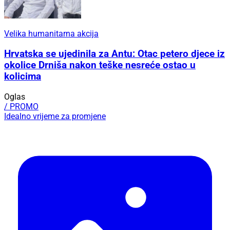
Velika humanitarna akcija
Hrvatska se ujedinila za Antu: Otac petero djece iz
okolice Drniša nakon teške nesreće ostao u
kolicima
Oglas
/ PROMO
Idealno vrijeme za promjene