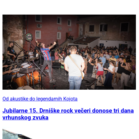
Od akustike do legendarnih Kojota
Jubilarne 15. Drniške rock večeri donose tri dana
vrhunskog zvuka