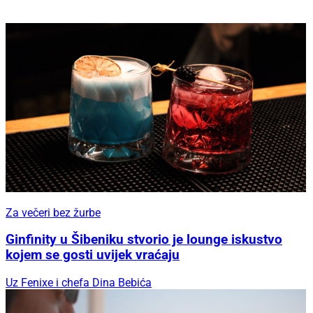
Za večeri bez žurbe
Ginfinity u Šibeniku stvorio je lounge iskustvo
kojem se gosti uvijek vraćaju
Uz Fenixe i chefa Dina Bebića