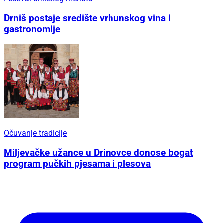
Drniš postaje središte vrhunskog vina i
gastronomije
Očuvanje tradicije
Miljevačke užance u Drinovce donose bogat
program pučkih pjesama i plesova