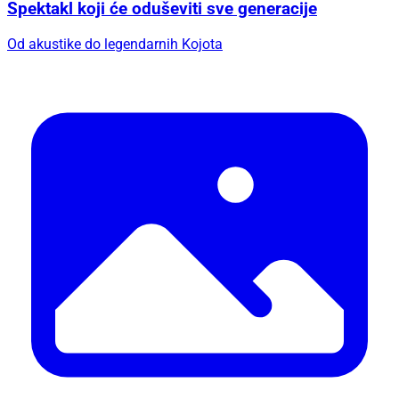
Spektakl koji će oduševiti sve generacije
Od akustike do legendarnih Kojota