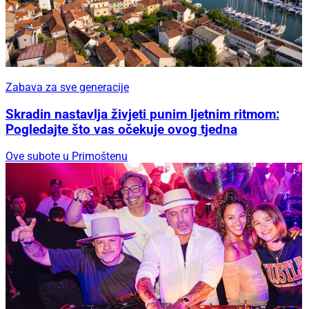
Zabava za sve generacije
Skradin nastavlja živjeti punim ljetnim ritmom:
Pogledajte što vas očekuje ovog tjedna
Ove subote u Primoštenu