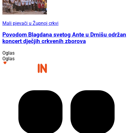
Mali pjevači u Župnoj crkvi
Povodom Blagdana svetog Ante u Drnišu održan
koncert dječjih crkvenih zborova
Oglas
Oglas