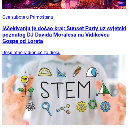
Ove subote u Primoštenu
Iščekivanju je došao kraj: Sunset Party uz svjetski
poznatog DJ Davida Moralesa na Vidikovcu
Gospe od Loreta
Besplatne radionice za djecu