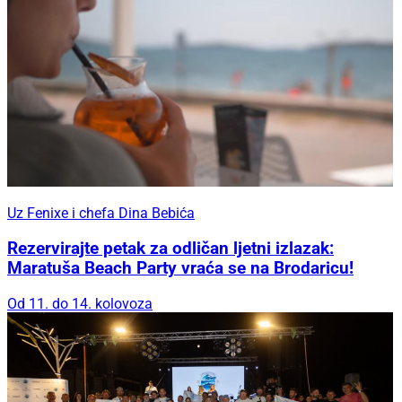
Uz Fenixe i chefa Dina Bebića
Rezervirajte petak za odličan ljetni izlazak:
Maratuša Beach Party vraća se na Brodaricu!
Od 11. do 14. kolovoza