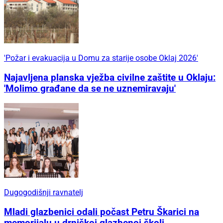
'Požar i evakuacija u Domu za starije osobe Oklaj 2026'
Najavljena planska vježba civilne zaštite u Oklaju:
'Molimo građane da se ne uznemiravaju'
Dugogodišnji ravnatelj
Mladi glazbenici odali počast Petru Škarici na