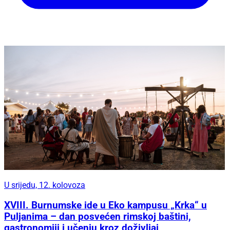
U srijedu, 12. kolovoza
XVIII. Burnumske ide u Eko kampusu „Krka“ u
Puljanima – dan posvećen rimskoj baštini,
gastronomiji i učenju kroz doživljaj