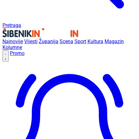
Pretraga
Najnovije
Vijesti
Županija
Scena
Sport
Kultura
Magazin
Kolumne
Promo