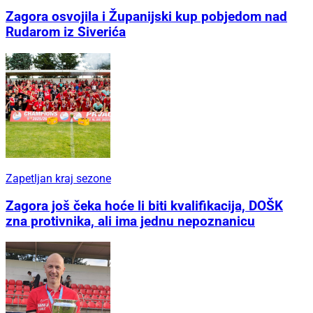
Zagora osvojila i Županijski kup pobjedom nad
Rudarom iz Siverića
Zapetljan kraj sezone
Zagora još čeka hoće li biti kvalifikacija, DOŠK
zna protivnika, ali ima jednu nepoznanicu