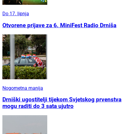
Do 17. lipnja
Otvorene prijave za 6. MiniFest Radio Drniša
Nogometna manija
Drniški ugostitelji tijekom Svjetskog prvenstva
mogu raditi do 3 sata ujutro