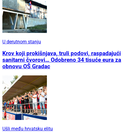
U derutnom stanju
Krov koji prokišnjava, truli podovi, raspadajući
sanitarni čvorovi… Odobreno 34 tisuće eura za
obnovu OŠ Gradac
Ušli među hrvatsku elitu