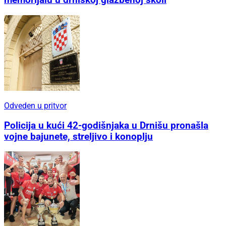
memorijalu u drniškoj glazbenoj školi
Odveden u pritvor
Policija u kući 42-godišnjaka u Drnišu pronašla
vojne bajunete, streljivo i konoplju