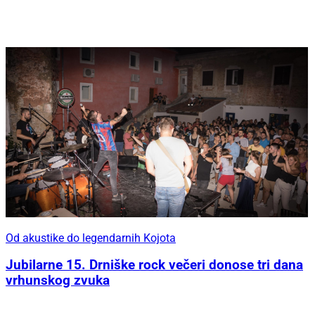
Od akustike do legendarnih Kojota
Jubilarne 15. Drniške rock večeri donose tri dana
vrhunskog zvuka