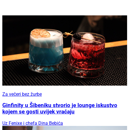
Za večeri bez žurbe
Ginfinity u Šibeniku stvorio je lounge iskustvo
kojem se gosti uvijek vraćaju
Uz Fenixe i chefa Dina Bebića