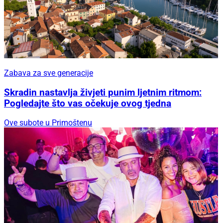
Zabava za sve generacije
Skradin nastavlja živjeti punim ljetnim ritmom:
Pogledajte što vas očekuje ovog tjedna
Ove subote u Primoštenu