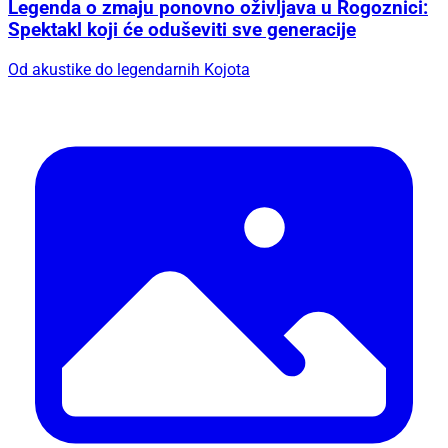
Legenda o zmaju ponovno oživljava u Rogoznici:
Spektakl koji će oduševiti sve generacije
Od akustike do legendarnih Kojota