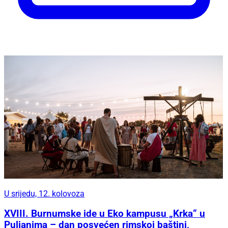
U srijedu, 12. kolovoza
XVIII. Burnumske ide u Eko kampusu „Krka“ u
Puljanima – dan posvećen rimskoj baštini,