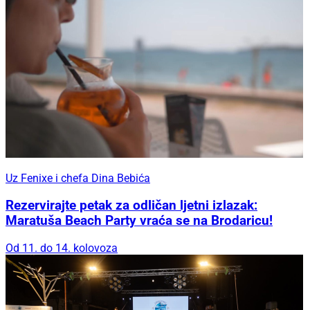
Uz Fenixe i chefa Dina Bebića
Rezervirajte petak za odličan ljetni izlazak:
Maratuša Beach Party vraća se na Brodaricu!
Od 11. do 14. kolovoza