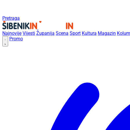
Pretraga
Najnovije
Vijesti
Županija
Scena
Sport
Kultura
Magazin
Kolum
Promo