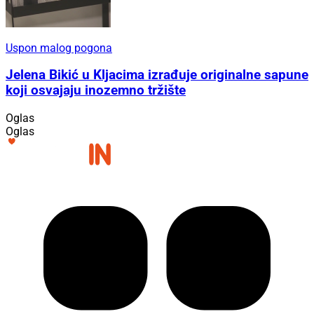
Uspon malog pogona
Jelena Bikić u Kljacima izrađuje originalne sapune
koji osvajaju inozemno tržište
Oglas
Oglas