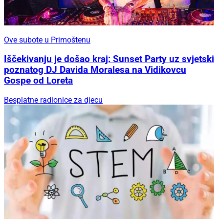
Ove subote u Primoštenu
Iščekivanju je došao kraj: Sunset Party uz svjetski
poznatog DJ Davida Moralesa na Vidikovcu
Gospe od Loreta
Besplatne radionice za djecu