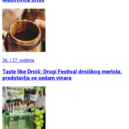
Meštrovića Drniš
26. i 27. svibnja
Taste like Drniš: Drugi Festival drniškog merlota,
predstavlja se sedam vinara