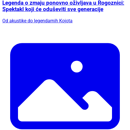
Legenda o zmaju ponovno oživljava u Rogoznici:
Spektakl koji će oduševiti sve generacije
Od akustike do legendarnih Kojota