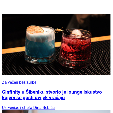
Za večeri bez žurbe
Ginfinity u Šibeniku stvorio je lounge iskustvo
kojem se gosti uvijek vraćaju
Uz Fenixe i chefa Dina Bebića