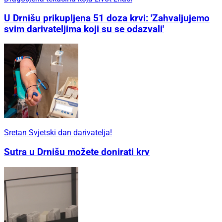
U Drnišu prikupljena 51 doza krvi: 'Zahvaljujemo
svim darivateljima koji su se odazvali'
Sretan Svjetski dan darivatelja!
Sutra u Drnišu možete donirati krv