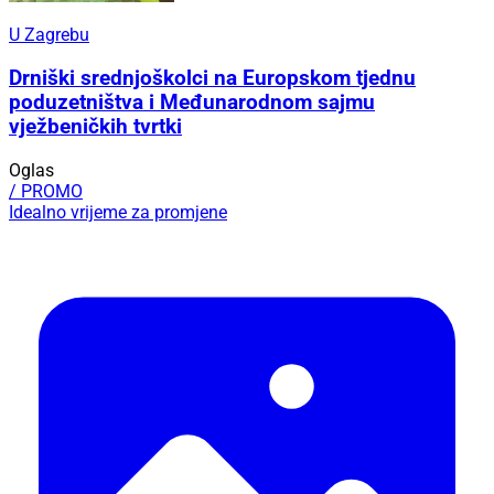
U Zagrebu
Drniški srednjoškolci na Europskom tjednu
poduzetništva i Međunarodnom sajmu
vježbeničkih tvrtki
Oglas
/ PROMO
Idealno vrijeme za promjene