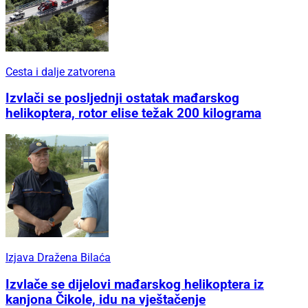
Cesta i dalje zatvorena
Izvlači se posljednji ostatak mađarskog
helikoptera, rotor elise težak 200 kilograma
Izjava Dražena Bilaća
Izvlače se dijelovi mađarskog helikoptera iz
kanjona Čikole, idu na vještačenje