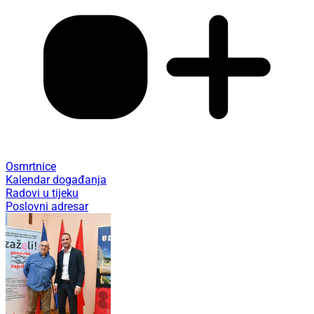
Osmrtnice
Kalendar događanja
Radovi u tijeku
Poslovni adresar