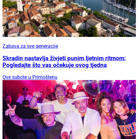
Zabava za sve generacije
Skradin nastavlja živjeti punim ljetnim ritmom:
Pogledajte što vas očekuje ovog tjedna
Ove subote u Primoštenu