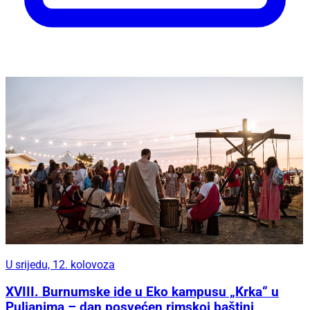
U srijedu, 12. kolovoza
XVIII. Burnumske ide u Eko kampusu „Krka“ u
Puljanima – dan posvećen rimskoj baštini,