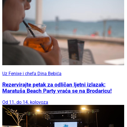
Uz Fenixe i chefa Dina Bebića
Rezervirajte petak za odličan ljetni izlazak:
Maratuša Beach Party vraća se na Brodaricu!
Od 11. do 14. kolovoza