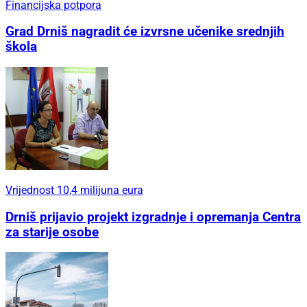
Financijska potpora
Grad Drniš nagradit će izvrsne učenike srednjih
škola
Vrijednost 10,4 milijuna eura
Drniš prijavio projekt izgradnje i opremanja Centra
za starije osobe