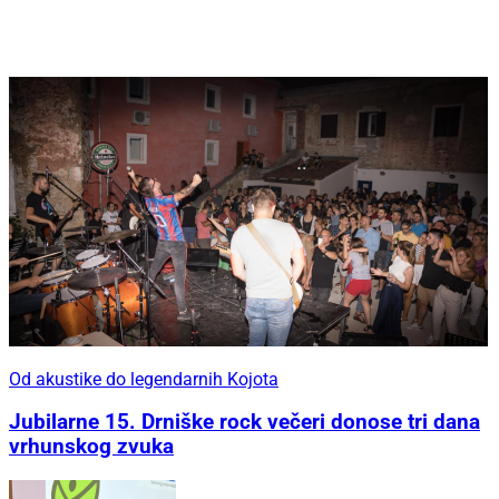
Od akustike do legendarnih Kojota
Jubilarne 15. Drniške rock večeri donose tri dana
vrhunskog zvuka