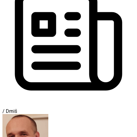
/ Drniš