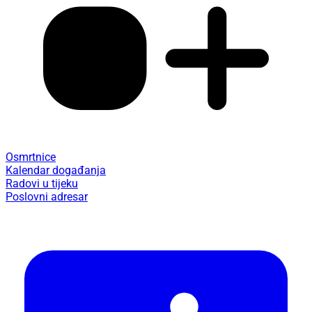
Osmrtnice
Kalendar događanja
Radovi u tijeku
Poslovni adresar