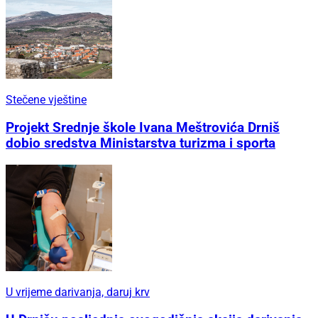
Stečene vještine
Projekt Srednje škole Ivana Meštrovića Drniš
dobio sredstva Ministarstva turizma i sporta
U vrijeme darivanja, daruj krv