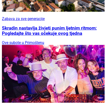
Zabava za sve generacije
Skradin nastavlja živjeti punim ljetnim ritmom:
Pogledajte što vas očekuje ovog tjedna
Ove subote u Primoštenu