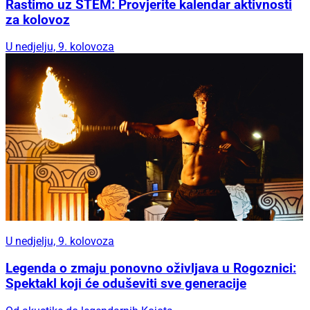
Rastimo uz STEM: Provjerite kalendar aktivnosti
za kolovoz
U nedjelju, 9. kolovoza
U nedjelju, 9. kolovoza
Legenda o zmaju ponovno oživljava u Rogoznici:
Spektakl koji će oduševiti sve generacije