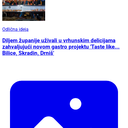
Odlična ideja
Diljem županije uživali u vrhunskim delicijama
zahvaljujući novom gastro projektu 'Taste like...
Bilice, Skradin, Drniš'