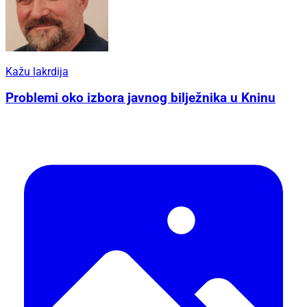
Kažu lakrdija
Problemi oko izbora javnog bilježnika u Kninu