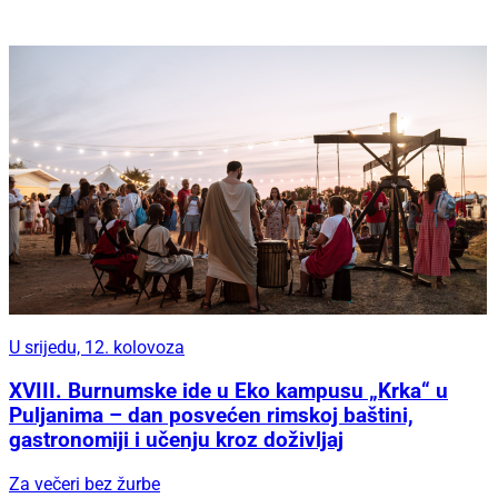
U srijedu, 12. kolovoza
XVIII. Burnumske ide u Eko kampusu „Krka“ u
Puljanima – dan posvećen rimskoj baštini,
gastronomiji i učenju kroz doživljaj
Za večeri bez žurbe