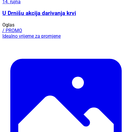
14. rujna
U Drnišu akcija darivanja krvi
Oglas
/ PROMO
Idealno vrijeme za promjene