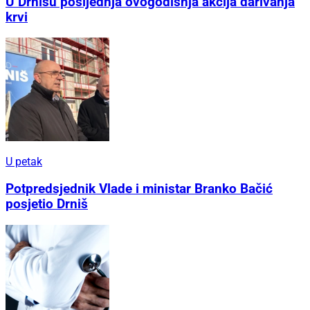
U Drnišu posljednja ovogodišnja akcija darivanja
krvi
U petak
Potpredsjednik Vlade i ministar Branko Bačić
posjetio Drniš