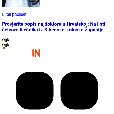
Birali pacijenti
Provjerite popis najdoktora u Hrvatskoj: Na listi i
četvoro liječnika iz Šibensko-kninske županije
Oglas
Oglas