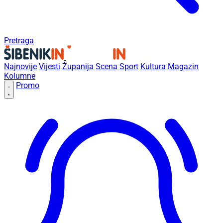
Pretraga
Najnovije
Vijesti
Županija
Scena
Sport
Kultura
Magazin
Kolumne
Promo