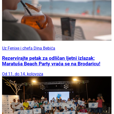
Uz Fenixe i chefa Dina Bebića
Rezervirajte petak za odličan ljetni izlazak:
Maratuša Beach Party vraća se na Brodaricu!
Od 11. do 14. kolovoza