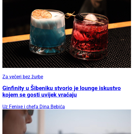
Za večeri bez žurbe
Ginfinity u Šibeniku stvorio je lounge iskustvo
kojem se gosti uvijek vraćaju
Uz Fenixe i chefa Dina Bebića