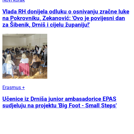
Vlada RH donijela odluku o osnivanju zračne luke
na Pokrovniku, Zekanović: 'Ovo je povijesni dan
za Šibenik, Drniš i cijelu županiju!'
Erasmus +
Učenice iz Drniša junior ambasadorice EPAS
sudjeluju na projektu 'Big Foot - Small Steps'