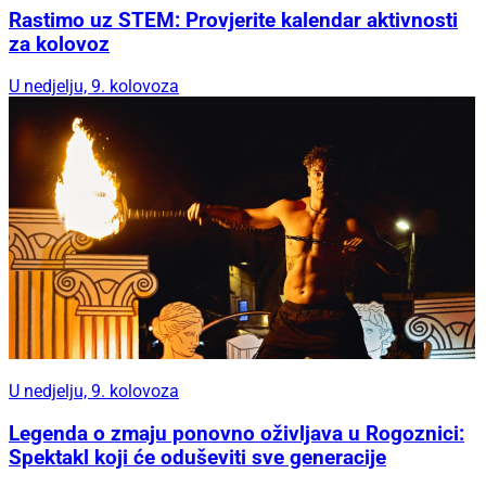
Rastimo uz STEM: Provjerite kalendar aktivnosti
za kolovoz
U nedjelju, 9. kolovoza
U nedjelju, 9. kolovoza
Legenda o zmaju ponovno oživljava u Rogoznici:
Spektakl koji će oduševiti sve generacije