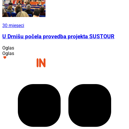
30 mjeseci
U Drnišu počela provedba projekta SUSTOUR
Oglas
Oglas