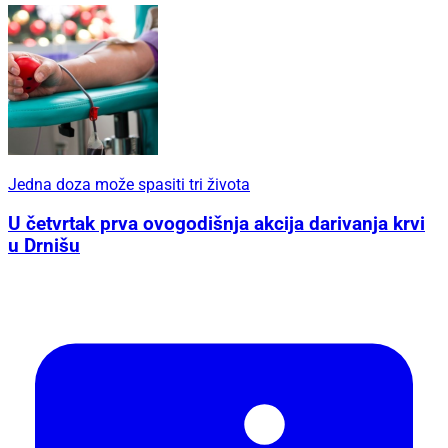
Jedna doza može spasiti tri života
U četvrtak prva ovogodišnja akcija darivanja krvi
u Drnišu