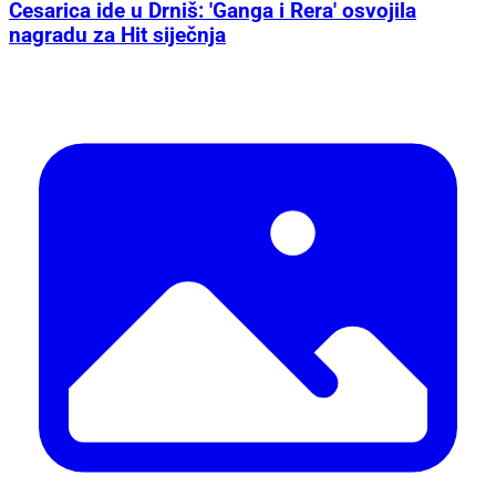
Cesarica ide u Drniš: 'Ganga i Rera' osvojila
nagradu za Hit siječnja