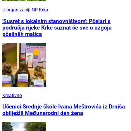
U organizaciji NP Krka
'Susret s lokalnim stanovništvom': Pčelari s
područja rijeke Krke saznat će sve o uzgoju
pčelinjih matica
Kreativno
Učenici Srednje škole Ivana Meštrovića iz Drniša
obilježili Međunarodni dan žena