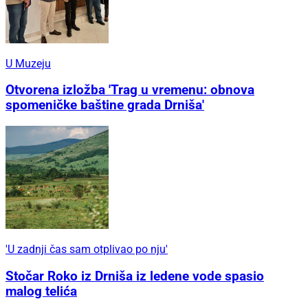
U Muzeju
Otvorena izložba 'Trag u vremenu: obnova
spomeničke baštine grada Drniša'
'U zadnji čas sam otplivao po nju'
Stočar Roko iz Drniša iz ledene vode spasio
malog telića