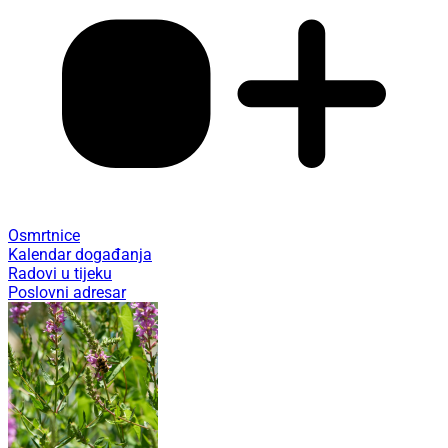
Osmrtnice
Kalendar događanja
Radovi u tijeku
Poslovni adresar