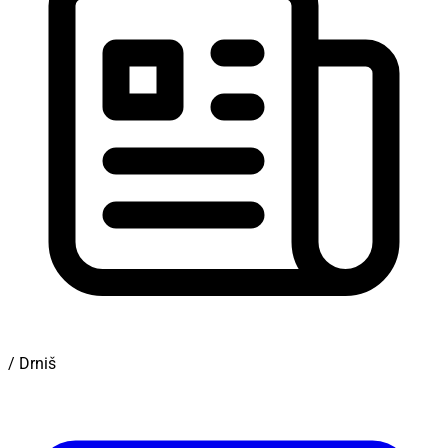
/ Drniš