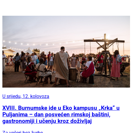
U srijedu, 12. kolovoza
XVIII. Burnumske ide u Eko kampusu „Krka“ u
Puljanima – dan posvećen rimskoj baštini,
gastronomiji i učenju kroz doživljaj
Za večeri bez žurbe