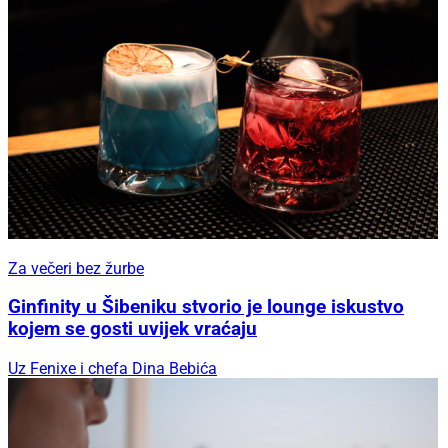
Za večeri bez žurbe
Ginfinity u Šibeniku stvorio je lounge iskustvo
kojem se gosti uvijek vraćaju
Uz Fenixe i chefa Dina Bebića