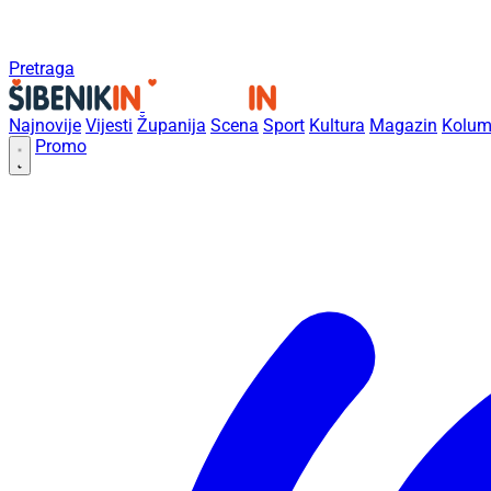
Pretraga
Najnovije
Vijesti
Županija
Scena
Sport
Kultura
Magazin
Kolum
Promo