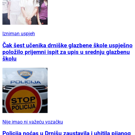
Izniman uspjeh
Čak šest učenika drniške glazbene škole uspješno
položilo prijemni ispit za upis u srednju glazbenu
školu
Nije imao ni važeću vozačku
Policija noćas u Drnišu zaustavila i uhitila pijanog