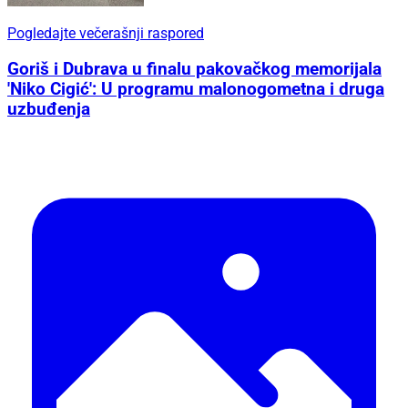
Pogledajte večerašnji raspored
Goriš i Dubrava u finalu pakovačkog memorijala
'Niko Cigić': U programu malonogometna i druga
uzbuđenja