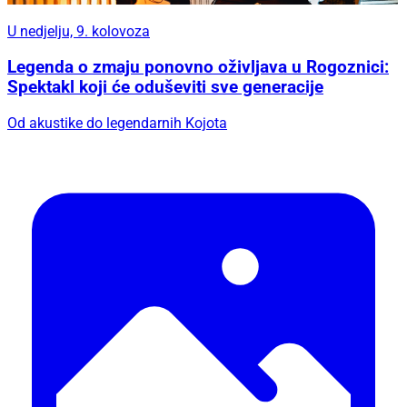
U nedjelju, 9. kolovoza
Legenda o zmaju ponovno oživljava u Rogoznici:
Spektakl koji će oduševiti sve generacije
Od akustike do legendarnih Kojota