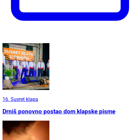
16. Susret klapa
Drniš ponovno postao dom klapske pisme