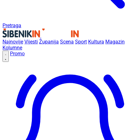
Pretraga
Najnovije
Vijesti
Županija
Scena
Sport
Kultura
Magazin
Kolumne
Promo