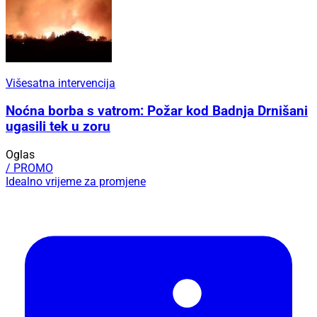
Višesatna intervencija
Noćna borba s vatrom: Požar kod Badnja Drnišani
ugasili tek u zoru
Oglas
/ PROMO
Idealno vrijeme za promjene