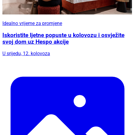
Idealno vrijeme za promjene
Iskoristite ljetne popuste u kolovozu i osvježite
svoj dom uz Hespo akcije
U srijedu, 12. kolovoza