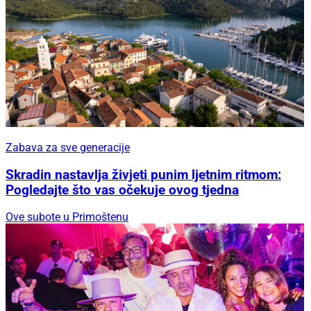
Zabava za sve generacije
Skradin nastavlja živjeti punim ljetnim ritmom:
Pogledajte što vas očekuje ovog tjedna
Ove subote u Primoštenu