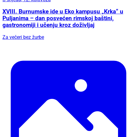
XVIII. Burnumske ide u Eko kampusu „Krka“ u
Puljanima – dan posvećen rimskoj baštini,
gastronomiji i učenju kroz doživljaj
Za večeri bez žurbe