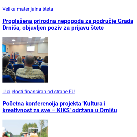
Velika materijalna šteta
Proglašena prirodna nepogoda za područje Grada
Drniša, objavljen poziv za prijavu štete
U cijelosti financiran od strane EU
Početna konferencija projekta 'Kultura i
kreativnost za sve – KIKS' održana u Drnišu