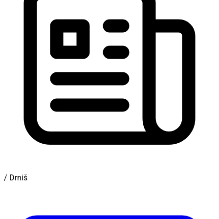
/ Drniš