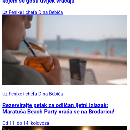
kojem se gosti uvijek vraćaju
Uz Fenixe i chefa Dina Bebića
Uz Fenixe i chefa Dina Bebića
Rezervirajte petak za odličan ljetni izlazak:
Maratuša Beach Party vraća se na Brodaricu!
Od 11. do 14. kolovoza