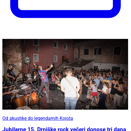
Od akustike do legendarnih Kojota
Jubilarne 15. Drniške rock večeri donose tri dana