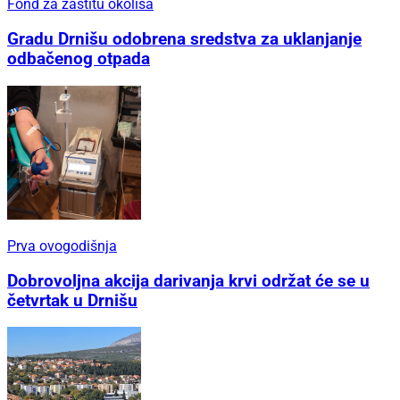
Fond za zaštitu okoliša
Gradu Drnišu odobrena sredstva za uklanjanje
odbačenog otpada
Prva ovogodišnja
Dobrovoljna akcija darivanja krvi održat će se u
četvrtak u Drnišu