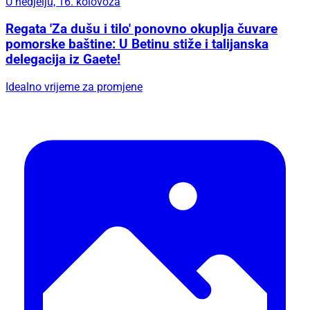
U nedjelju, 16. kolovoza
Regata 'Za dušu i tilo' ponovno okuplja čuvare
pomorske baštine: U Betinu stiže i talijanska
delegacija iz Gaete!
Idealno vrijeme za promjene