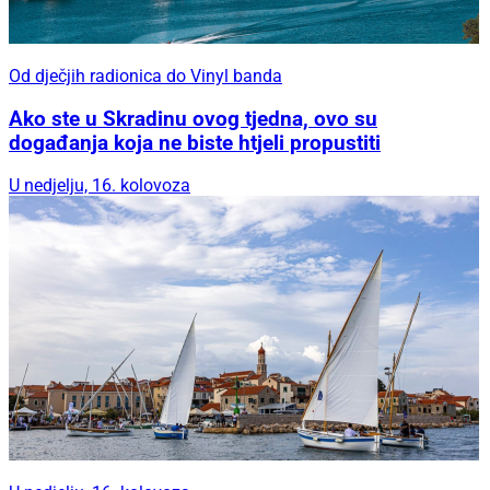
Od dječjih radionica do Vinyl banda
Ako ste u Skradinu ovog tjedna, ovo su
događanja koja ne biste htjeli propustiti
U nedjelju, 16. kolovoza