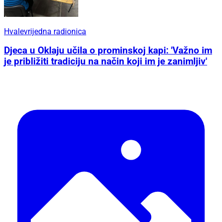
Hvalevrijedna radionica
Djeca u Oklaju učila o prominskoj kapi: 'Važno im
je približiti tradiciju na način koji im je zanimljiv'