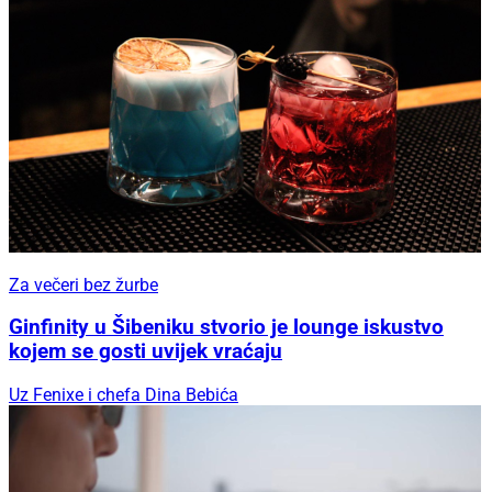
Za večeri bez žurbe
Ginfinity u Šibeniku stvorio je lounge iskustvo
kojem se gosti uvijek vraćaju
Uz Fenixe i chefa Dina Bebića