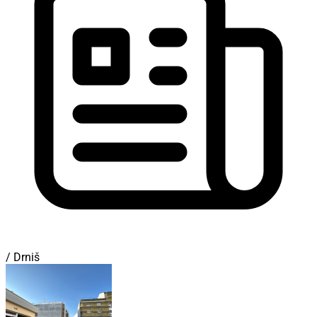
/ Drniš