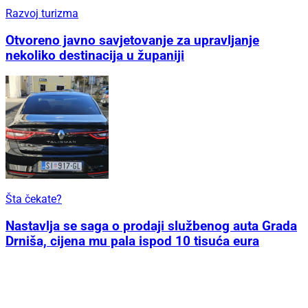
Razvoj turizma
Otvoreno javno savjetovanje za upravljanje
nekoliko destinacija u županiji
Šta čekate?
Nastavlja se saga o prodaji službenog auta Grada
Drniša, cijena mu pala ispod 10 tisuća eura