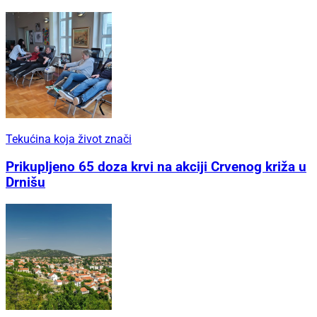
Tekućina koja život znači
Prikupljeno 65 doza krvi na akciji Crvenog križa u
Drnišu