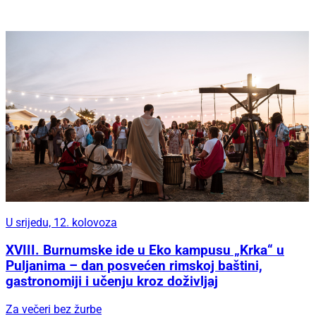
U srijedu, 12. kolovoza
XVIII. Burnumske ide u Eko kampusu „Krka“ u
Puljanima – dan posvećen rimskoj baštini,
gastronomiji i učenju kroz doživljaj
Za večeri bez žurbe