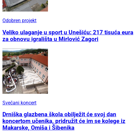
Odobren projekt
Veliko ulaganje u sport u Unešiću: 217 tisuća eura
za obnovu igrališta u Mirlović Zagori
Svečani koncert
Drniška glazbena škola obilježit će svoj dan
koncertom učenika, pridružit će im se kolege iz
Makarske, Omiša i Šibenika