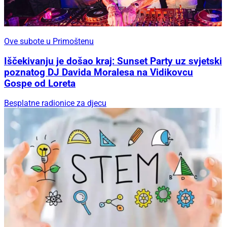
Ove subote u Primoštenu
Iščekivanju je došao kraj: Sunset Party uz svjetski
poznatog DJ Davida Moralesa na Vidikovcu
Gospe od Loreta
Besplatne radionice za djecu