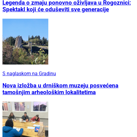
Legenda o zmaju ponovno oživljava u Rogoznici:
Spektakl koji će oduševiti sve generacije
S naglaskom na Gradinu
Nova izložba u drniškom muzeju posvećena
tamošnjim arheološkim lokalitetima