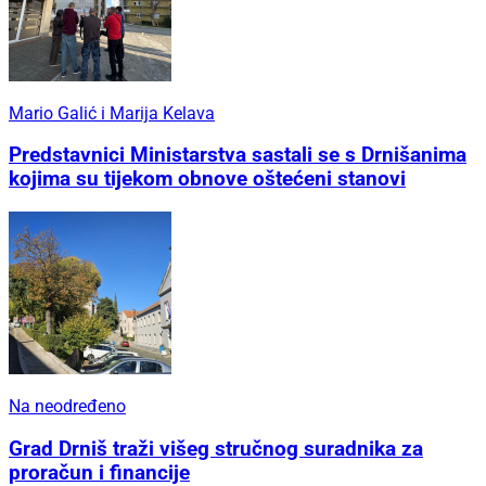
Mario Galić i Marija Kelava
Predstavnici Ministarstva sastali se s Drnišanima
kojima su tijekom obnove oštećeni stanovi
Na neodređeno
Grad Drniš traži višeg stručnog suradnika za
proračun i financije