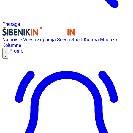
Pretraga
Najnovije
Vijesti
Županija
Scena
Sport
Kultura
Magazin
Kolumne
Promo