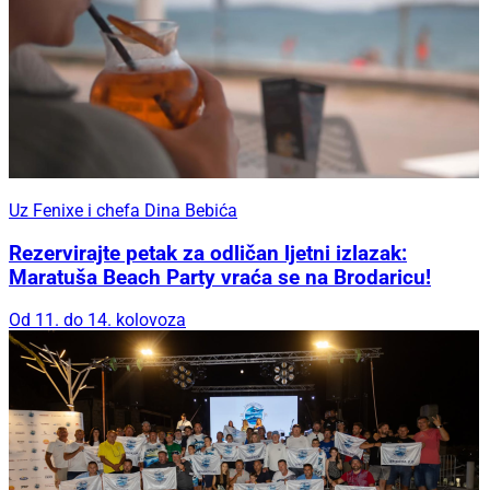
Uz Fenixe i chefa Dina Bebića
Rezervirajte petak za odličan ljetni izlazak:
Maratuša Beach Party vraća se na Brodaricu!
Od 11. do 14. kolovoza