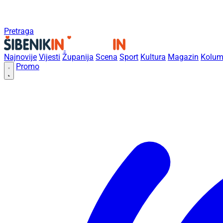
Pretraga
Najnovije
Vijesti
Županija
Scena
Sport
Kultura
Magazin
Kolum
Promo