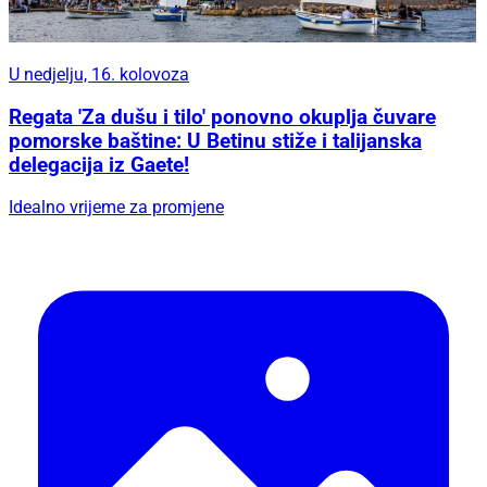
U nedjelju, 16. kolovoza
Regata 'Za dušu i tilo' ponovno okuplja čuvare
pomorske baštine: U Betinu stiže i talijanska
delegacija iz Gaete!
Idealno vrijeme za promjene