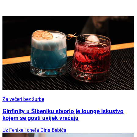
Za večeri bez žurbe
Ginfinity u Šibeniku stvorio je lounge iskustvo
kojem se gosti uvijek vraćaju
Uz Fenixe i chefa Dina Bebića