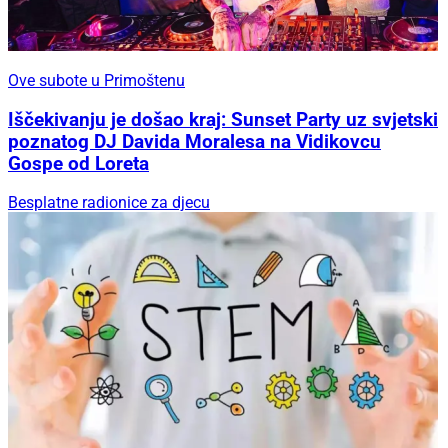
Ove subote u Primoštenu
Iščekivanju je došao kraj: Sunset Party uz svjetski
poznatog DJ Davida Moralesa na Vidikovcu
Gospe od Loreta
Besplatne radionice za djecu