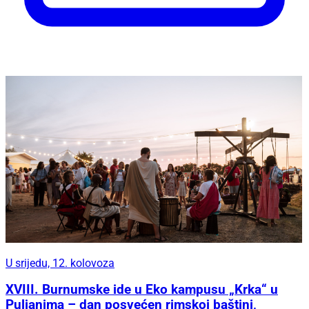
U srijedu, 12. kolovoza
XVIII. Burnumske ide u Eko kampusu „Krka“ u
Puljanima – dan posvećen rimskoj baštini,