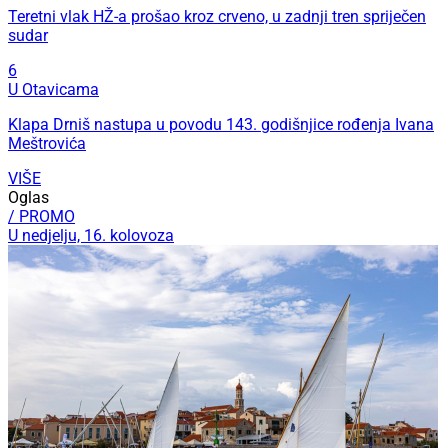
Teretni vlak HŽ-a prošao kroz crveno, u zadnji tren spriječen
sudar
6
U Otavicama
Klapa Drniš nastupa u povodu 143. godišnjice rođenja Ivana
Meštrovića
VIŠE
Oglas
/ PROMO
U nedjelju, 16. kolovoza