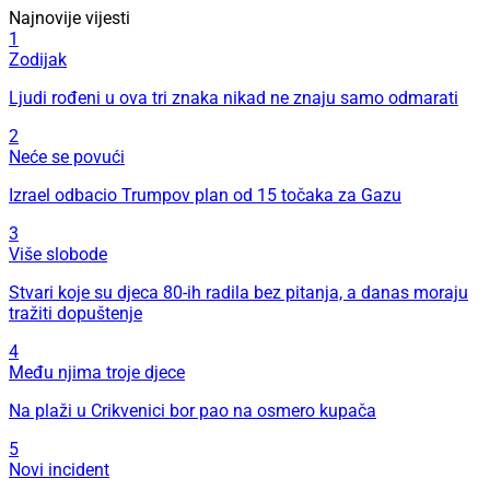
Najnovije vijesti
1
Zodijak
Ljudi rođeni u ova tri znaka nikad ne znaju samo odmarati
2
Neće se povući
Izrael odbacio Trumpov plan od 15 točaka za Gazu
3
Više slobode
Stvari koje su djeca 80-ih radila bez pitanja, a danas moraju
tražiti dopuštenje
4
Među njima troje djece
Na plaži u Crikvenici bor pao na osmero kupača
5
Novi incident