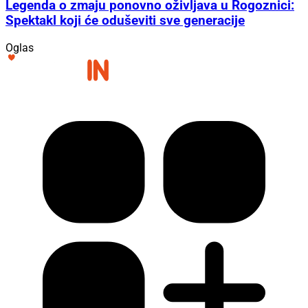
Legenda o zmaju ponovno oživljava u Rogoznici:
Spektakl koji će oduševiti sve generacije
Oglas