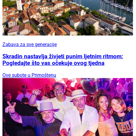
Zabava za sve generacije
Skradin nastavlja živjeti punim ljetnim ritmom:
Pogledajte što vas očekuje ovog tjedna
Ove subote u Primoštenu