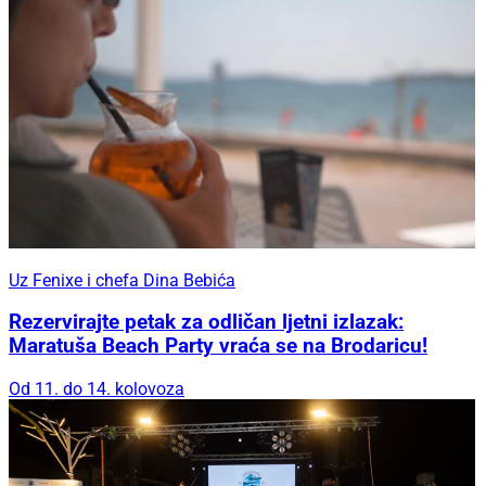
Uz Fenixe i chefa Dina Bebića
Rezervirajte petak za odličan ljetni izlazak:
Maratuša Beach Party vraća se na Brodaricu!
Od 11. do 14. kolovoza