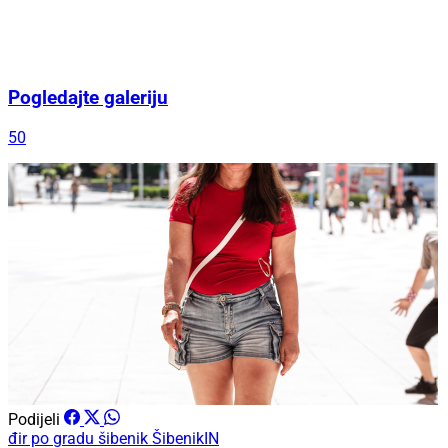
Pogledajte galeriju
50
Podijeli
đir po gradu
šibenik
ŠibenikIN