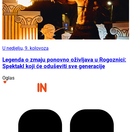
U nedjelju, 9. kolovoza
Legenda o zmaju ponovno oživljava u Rogoznici:
Spektakl koji će oduševiti sve generacije
Oglas