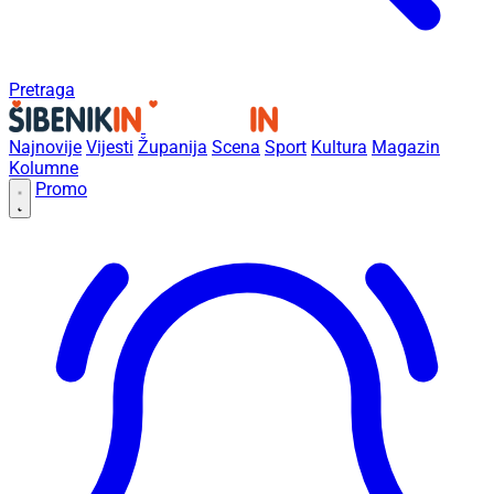
Pretraga
Najnovije
Vijesti
Županija
Scena
Sport
Kultura
Magazin
Kolumne
Promo