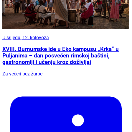
U srijedu, 12. kolovoza
XVIII. Burnumske ide u Eko kampusu „Krka“ u
Puljanima – dan posvećen rimskoj baštini,
gastronomiji i učenju kroz doživljaj
Za večeri bez žurbe