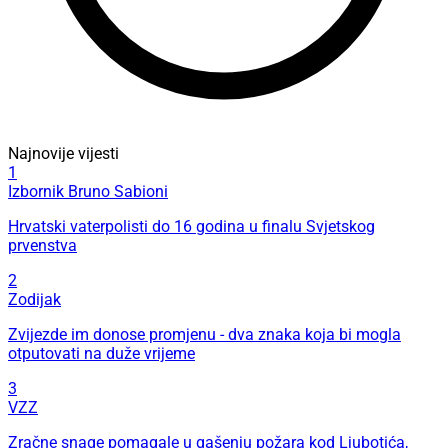
Najnovije vijesti
1
Izbornik Bruno Sabioni
Hrvatski vaterpolisti do 16 godina u finalu Svjetskog
prvenstva
2
Zodijak
Zvijezde im donose promjenu - dva znaka koja bi mogla
otputovati na duže vrijeme
3
VZZ
Zračne snage pomagale u gašenju požara kod Ljubotića,