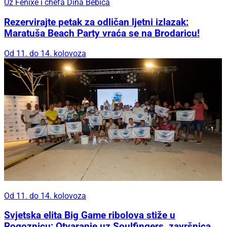
Uz Fenixe i chefa Dina Bebića
Rezervirajte petak za odličan ljetni izlazak:
Maratuša Beach Party vraća se na Brodaricu!
Od 11. do 14. kolovoza
Od 11. do 14. kolovoza
Svjetska elita Big Game ribolova stiže u
Rogoznicu: Otvaranje uz Soulfingers, završnica