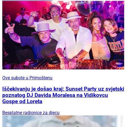
Ove subote u Primoštenu
Iščekivanju je došao kraj: Sunset Party uz svjetski
poznatog DJ Davida Moralesa na Vidikovcu
Gospe od Loreta
Besplatne radionice za djecu