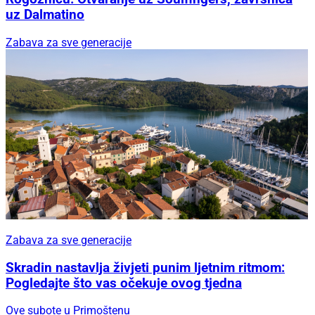
uz Dalmatino
Zabava za sve generacije
Zabava za sve generacije
Skradin nastavlja živjeti punim ljetnim ritmom:
Pogledajte što vas očekuje ovog tjedna
Ove subote u Primoštenu