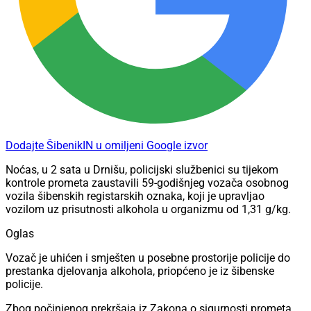
Dodajte ŠibenikIN u omiljeni Google izvor
Noćas, u 2 sata u Drnišu, policijski službenici su tijekom
kontrole prometa zaustavili 59-godišnjeg vozača osobnog
vozila šibenskih registarskih oznaka, koji je upravljao
vozilom uz prisutnosti alkohola u organizmu od 1,31 g/kg.
Oglas
Vozač je uhićen i smješten u posebne prostorije policije do
prestanka djelovanja alkohola, priopćeno je iz šibenske
policije.
Zbog počinjenog prekršaja iz Zakona o sigurnosti prometa