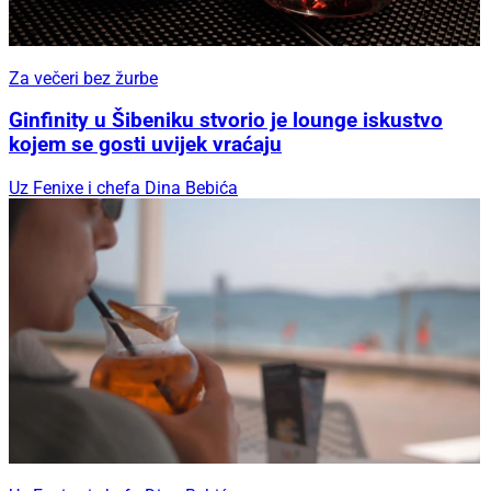
Za večeri bez žurbe
Ginfinity u Šibeniku stvorio je lounge iskustvo
kojem se gosti uvijek vraćaju
Uz Fenixe i chefa Dina Bebića