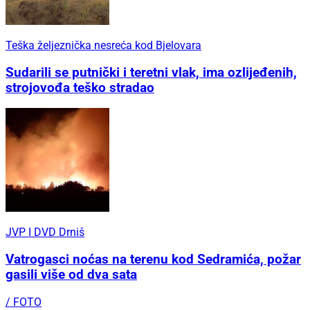
Teška željeznička nesreća kod Bjelovara
Sudarili se putnički i teretni vlak, ima ozlijeđenih,
strojovođa teško stradao
JVP I DVD Drniš
Vatrogasci noćas na terenu kod Sedramića, požar
gasili više od dva sata
/ FOTO