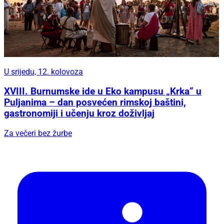
U srijedu, 12. kolovoza
XVIII. Burnumske ide u Eko kampusu „Krka“ u
Puljanima – dan posvećen rimskoj baštini,
gastronomiji i učenju kroz doživljaj
Za večeri bez žurbe