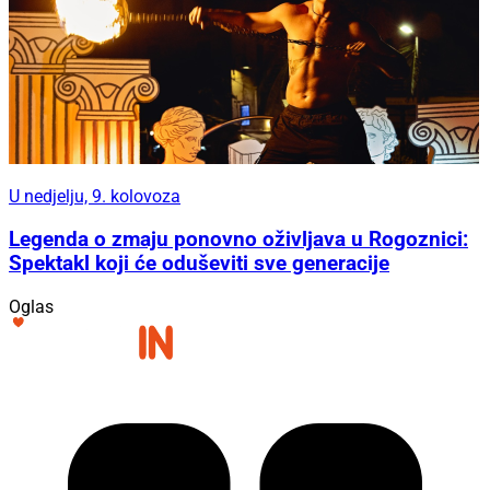
U nedjelju, 9. kolovoza
Legenda o zmaju ponovno oživljava u Rogoznici:
Spektakl koji će oduševiti sve generacije
Oglas