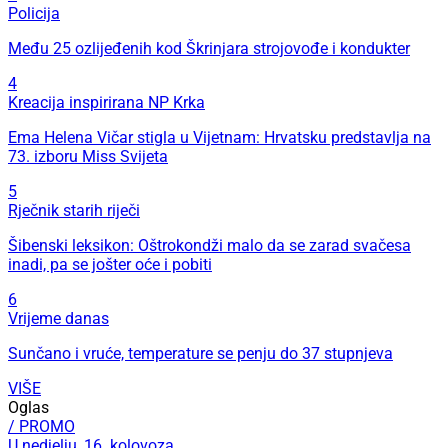
Policija
Među 25 ozlijeđenih kod Škrinjara strojovođe i kondukter
4
Kreacija inspirirana NP Krka
Ema Helena Vičar stigla u Vijetnam: Hrvatsku predstavlja na
73. izboru Miss Svijeta
5
Rječnik starih riječi
Šibenski leksikon: Oštrokondži malo da se zarad svačesa
inadi, pa se jošter oće i pobiti
6
Vrijeme danas
Sunčano i vruće, temperature se penju do 37 stupnjeva
VIŠE
Oglas
/ PROMO
U nedjelju, 16. kolovoza