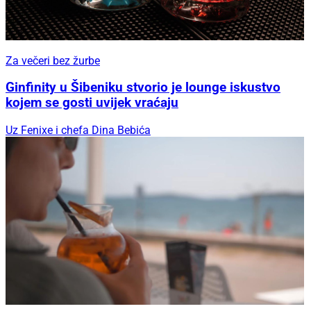
Za večeri bez žurbe
Ginfinity u Šibeniku stvorio je lounge iskustvo
kojem se gosti uvijek vraćaju
Uz Fenixe i chefa Dina Bebića