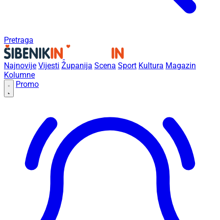
Pretraga
Najnovije
Vijesti
Županija
Scena
Sport
Kultura
Magazin
Kolumne
Promo