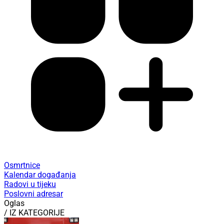
Osmrtnice
Kalendar događanja
Radovi u tijeku
Poslovni adresar
Oglas
/ IZ KATEGORIJE