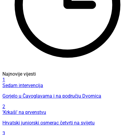
Najnovije vijesti
1
Sedam intervencija
Gorjelo u Čavoglavama i na području Dvornica
2
'Krkaši' na prvenstvu
Hrvatski juniorski osmerac četvrti na svijetu
3