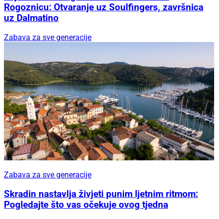
Rogoznicu: Otvaranje uz Soulfingers, završnica
uz Dalmatino
Zabava za sve generacije
Zabava za sve generacije
Skradin nastavlja živjeti punim ljetnim ritmom:
Pogledajte što vas očekuje ovog tjedna