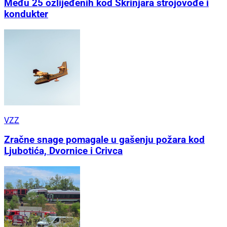
Među 25 ozlijeđenih kod Škrinjara strojovođe i
kondukter
VZZ
Zračne snage pomagale u gašenju požara kod
Ljubotića, Dvornice i Crivca