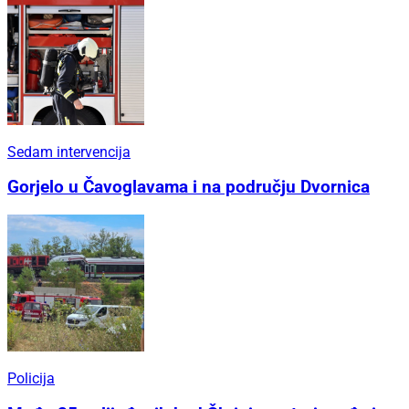
Sedam intervencija
Gorjelo u Čavoglavama i na području Dvornica
Policija