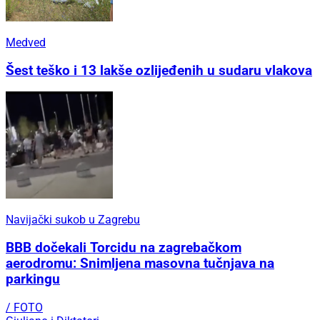
Medved
Šest teško i 13 lakše ozlijeđenih u sudaru vlakova
Navijački sukob u Zagrebu
BBB dočekali Torcidu na zagrebačkom
aerodromu: Snimljena masovna tučnjava na
parkingu
/ FOTO