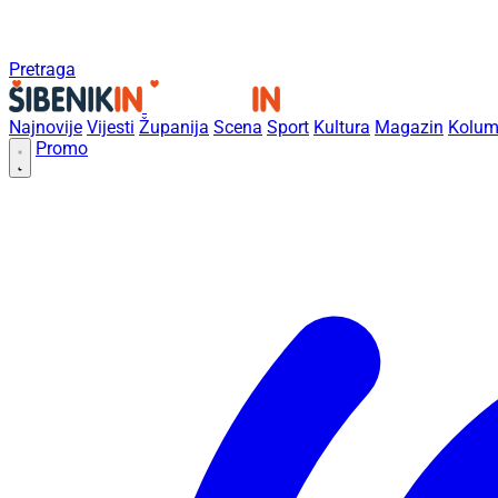
Pretraga
Najnovije
Vijesti
Županija
Scena
Sport
Kultura
Magazin
Kolum
Promo